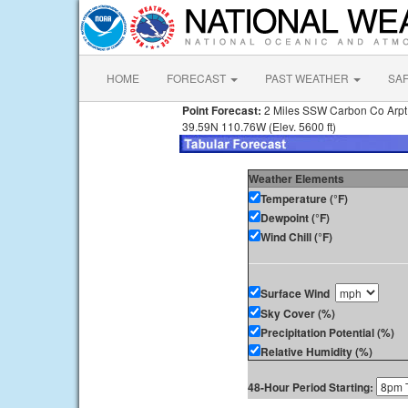
HOME
FORECAST
PAST WEATHER
SA
Point Forecast:
2 Miles SSW Carbon Co Arpt
39.59N 110.76W (Elev. 5600 ft)
Weather Elements
Temperature (°F)
Dewpoint (°F)
Wind Chill (°F)
Surface Wind
Sky Cover (%)
Precipitation Potential (%)
Relative Humidity (%)
48-Hour Period Starting: