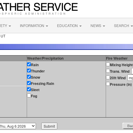
FETY
INFORMATION
EDUCATION
NEWS
SEARCH
 UT
Weather/Precipitation
Fire Weather
Rain
Mixing Height
Thunder
Trans. Wind
Snow
20ft Wind
Freezing Rain
Pressure (in)
Sleet
Fog