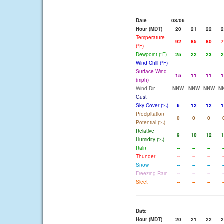
Date
08/06
Hour (MDT)
20
21
22
2
Temperature
92
85
80
7
(°F)
Dewpoint (°F)
25
22
23
2
Wind Chill (°F)
Surface Wind
15
11
11
1
(mph)
Wind Dir
NNW
NNW
NNW
N
Gust
Sky Cover (%)
6
12
12
1
Precipitation
0
0
0
Potential (%)
Relative
9
10
12
1
Humidity (%)
Rain
--
--
--
-
Thunder
--
--
--
-
Snow
--
--
--
-
Freezing Rain
--
--
--
-
Sleet
--
--
--
-
Date
Hour (MDT)
20
21
22
2