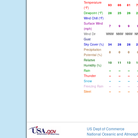
Temperature
93
86
81
7
(°F)
Dewpoint (°F)
28
25
26
2
Wind Chill (°F)
Surface Wind
7
9
9
(mph)
Wind Dir
WNW
NNW
NNW
N
Gust
Sky Cover (%)
34
28
28
2
Precipitation
0
0
0
Potential (%)
Relative
10
11
13
1
Humidity (%)
Rain
--
--
--
-
Thunder
--
--
--
-
Snow
--
--
--
-
Freezing Rain
--
--
--
-
Sleet
--
--
--
-
US Dept of Commerce
National Oceanic and Atmosph