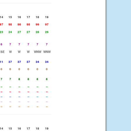
14
15
16
17
18
19
97
98
98
98
99
97
23
24
27
27
28
26
6
7
7
7
7
7
ESE
W
W
W
WNW
WNW
11
37
37
37
34
34
0
0
0
0
0
0
7
7
8
8
8
8
--
--
--
--
--
--
--
--
--
--
--
--
--
--
--
--
--
--
--
--
--
--
--
--
--
--
--
--
--
--
14
15
16
17
18
19