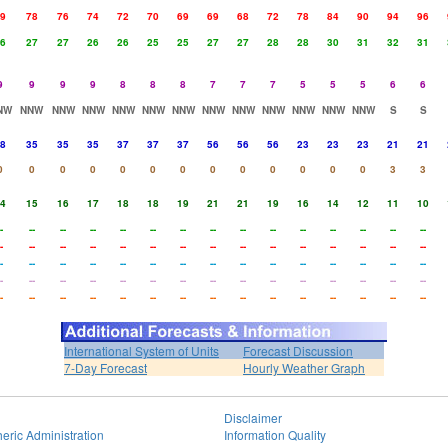
9
78
76
74
72
70
69
69
68
72
78
84
90
94
96
6
27
27
26
26
25
25
27
27
28
28
30
31
32
31
9
9
9
9
8
8
8
7
7
7
5
5
5
6
6
NW
NNW
NNW
NNW
NNW
NNW
NNW
NNW
NNW
NNW
NNW
NNW
NNW
S
S
8
35
35
35
37
37
37
56
56
56
23
23
23
21
21
0
0
0
0
0
0
0
0
0
0
0
0
0
3
3
4
15
16
17
18
18
19
21
21
19
16
14
12
11
10
-
--
--
--
--
--
--
--
--
--
--
--
--
--
--
-
--
--
--
--
--
--
--
--
--
--
--
--
--
--
-
--
--
--
--
--
--
--
--
--
--
--
--
--
--
-
--
--
--
--
--
--
--
--
--
--
--
--
--
--
-
--
--
--
--
--
--
--
--
--
--
--
--
--
--
International System of Units
Forecast Discussion
7-Day Forecast
Hourly Weather Graph
Disclaimer
eric Administration
Information Quality