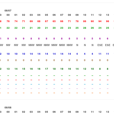
08/07
3
00
01
02
03
04
05
06
07
08
09
10
11
12
13
8
76
74
71
69
68
67
65
66
71
78
86
90
94
96
1
22
22
21
21
20
21
20
23
23
25
28
26
24
25
1
9
9
9
8
8
8
8
8
8
5
5
5
6
6
NW
NW
NW
NW
NNW
NNW
NNW
NNW
NNW
NNW
N
N
N
ESE
ESE
2
10
10
10
14
14
14
14
14
14
4
4
4
11
11
0
0
0
0
0
0
0
0
0
0
0
0
0
0
0
2
13
14
15
16
16
17
18
19
16
14
12
10
8
8
-
--
--
--
--
--
--
--
--
--
--
--
--
--
--
-
--
--
--
--
--
--
--
--
--
--
--
--
--
--
-
--
--
--
--
--
--
--
--
--
--
--
--
--
--
-
--
--
--
--
--
--
--
--
--
--
--
--
--
--
-
--
--
--
--
--
--
--
--
--
--
--
--
--
--
08/08
3
00
01
02
03
04
05
06
07
08
09
10
11
12
13