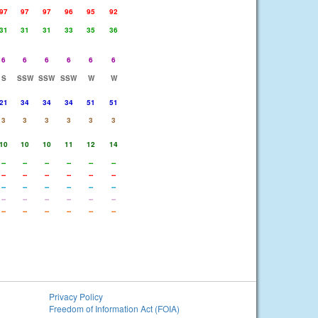
97
97
97
96
95
92
31
31
31
33
35
36
6
6
6
6
6
6
S
SSW
SSW
SSW
W
W
21
34
34
34
51
51
3
3
3
3
3
3
10
10
10
11
12
14
--
--
--
--
--
--
--
--
--
--
--
--
--
--
--
--
--
--
--
--
--
--
--
--
--
--
--
--
--
--
Privacy Policy
Freedom of Information Act (FOIA)