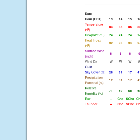
Date
Hour (EDT)
13
14
15
1
Temperature
84
85
86
8
(°F)
Dewpoint (°F)
74
74
74
7
Heat Index
92
93
94
9
(°F)
Surface Wind
8
8
8
(mph)
Wind Dir
W
W
W
Gust
Sky Cover (%)
28
31
17
4
Precipitation
12
31
17
4
Potential (%)
Relative
71
69
68
6
Humidity (%)
Rain
--
Chc
SChc
C
Thunder
--
Chc
SChc
C