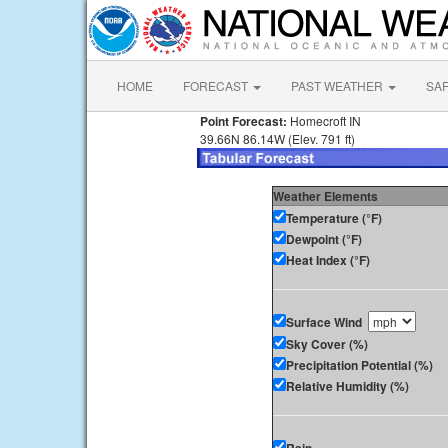
HOME
FORECAST
PAST WEATHER
SA
Point Forecast:
Homecroft IN
39.66N 86.14W (Elev. 791 ft)
Weather Elements
Temperature (°F)
Dewpoint (°F)
Heat Index (°F)
Surface Wind
Sky Cover (%)
Precipitation Potential (%)
Relative Humidity (%)