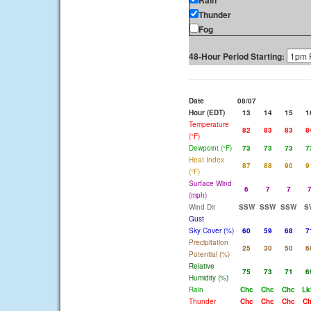
Rain
Thunder
Fog
48-Hour Period Starting:
Date
08/07
Hour (EDT)
13
14
15
1
Temperature
82
83
83
8
(°F)
Dewpoint (°F)
73
73
73
7
Heat Index
87
88
90
9
(°F)
Surface Wind
6
7
7
(mph)
Wind Dir
SSW
SSW
SSW
S
Gust
Sky Cover (%)
60
59
68
7
Precipitation
25
30
50
6
Potential (%)
Relative
75
73
71
6
Humidity (%)
Rain
Chc
Chc
Chc
Lk
Thunder
Chc
Chc
Chc
C