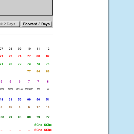
07
08
09
10
11
12
71
72
74
77
80
82
71
72
72
73
73
74
77
84
88
5
5
6
7
7
8
SW
SW
WSW
WSW
W
W
48
61
56
69
56
51
5
10
6
6
17
16
100
99
93
88
79
77
--
--
--
--
SChc
SChc
--
--
--
--
SChc
SChc