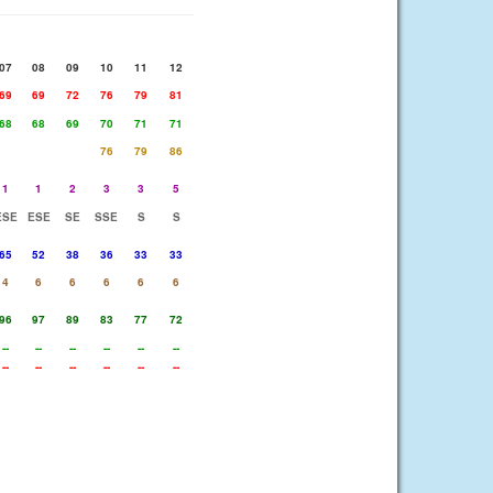
07
08
09
10
11
12
69
69
72
76
79
81
68
68
69
70
71
71
76
79
86
1
1
2
3
3
5
ESE
ESE
SE
SSE
S
S
65
52
38
36
33
33
4
6
6
6
6
6
96
97
89
83
77
72
--
--
--
--
--
--
--
--
--
--
--
--