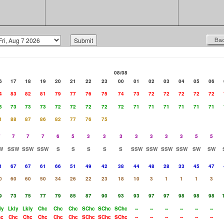
08/08
6
17
18
19
20
21
22
23
00
01
02
03
04
05
06
4
83
82
81
79
77
76
75
74
73
72
72
72
72
72
3
73
73
73
72
72
72
72
72
71
71
71
71
71
71
1
88
87
86
82
77
76
75
7
7
7
7
6
5
3
3
3
3
3
3
3
5
5
W
SSW
SSW
SSW
S
S
S
S
S
SSW
SSW
SSW
SSW
SW
SW
1
67
67
61
66
51
49
42
38
44
48
28
33
45
47
0
60
60
50
34
26
22
23
18
10
3
1
1
1
3
9
73
75
77
79
85
87
90
93
93
97
97
98
98
98
ly
Lkly
Lkly
Chc
Chc
Chc
SChc
SChc
SChc
--
--
--
--
--
--
hc
Chc
Chc
Chc
Chc
Chc
SChc
SChc
SChc
--
--
--
--
--
--