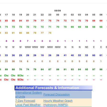
08/09
6
17
18
19
20
21
22
23
00
01
02
03
04
05
06
6
85
85
84
81
79
77
75
74
72
71
70
70
69
69
4
74
73
73
72
72
72
71
70
70
69
69
68
68
68
4
93
91
90
86
79
77
75
9
8
8
8
7
5
3
2
2
1
1
1
1
1
1
W
W
W
W
WNW
WNW
NW
NNW
NNW
N
N
N
NE
E
E
1
33
36
29
29
26
19
26
26
41
40
55
53
60
61
1
33
36
19
6
4
0
0
0
0
0
0
0
0
1
8
69
68
70
74
79
84
87
89
91
93
94
95
97
96
hc
Chc
Chc
SChc
--
--
--
--
--
--
--
--
--
--
--
hc
Chc
Chc
SChc
--
--
--
--
--
--
--
--
--
--
--
International System
Forecast Discussion
of Units
7-Day Forecast
Hourly Weather Graph
Local Past Weather
Hydrology (NWPS)