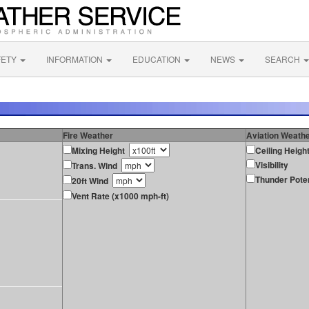
FETY
INFORMATION
EDUCATION
NEWS
SEARCH
Fire Weather
Aviation Weath
Mixing Height
Ceiling Heigh
Visibility
Trans. Wind
Thunder Poten
20ft Wind
Vent Rate (x1000 mph-ft)