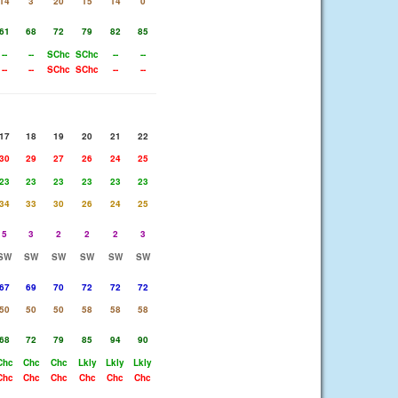
14
3
20
15
14
0
61
68
72
79
82
85
--
--
SChc
SChc
--
--
--
--
SChc
SChc
--
--
17
18
19
20
21
22
30
29
27
26
24
25
23
23
23
23
23
23
34
33
30
26
24
25
5
3
2
2
2
3
SW
SW
SW
SW
SW
SW
67
69
70
72
72
72
50
50
50
58
58
58
68
72
79
85
94
90
Chc
Chc
Chc
Lkly
Lkly
Lkly
Chc
Chc
Chc
Chc
Chc
Chc