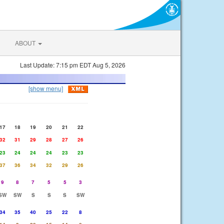
ABOUT
Last Update: 7:15 pm EDT Aug 5, 2026
[show menu]
17
18
19
20
21
22
32
31
29
28
27
26
23
24
24
24
23
23
37
36
34
32
29
26
9
8
7
5
5
3
SW
SW
S
S
S
SW
34
35
40
25
22
8