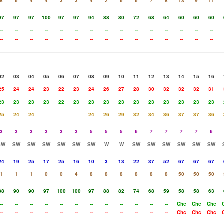
8
6
4
4
3
3
4
2
6
6
7
8
13
9
11
97
97
97
100
97
97
94
88
80
72
68
64
60
60
60
--
--
--
--
--
--
--
--
--
--
--
--
--
--
--
--
--
--
--
--
--
--
--
--
--
--
--
--
--
--
02
03
04
05
06
07
08
09
10
11
12
13
14
15
16
25
24
24
23
22
23
24
26
27
28
30
32
32
32
31
23
23
23
23
22
23
23
23
23
23
23
23
23
23
23
25
24
24
24
26
29
32
34
36
37
37
36
3
3
3
3
3
3
5
5
5
6
7
7
7
7
6
SW
SW
SW
SW
SW
SW
SW
W
W
SW
SW
SW
SW
SW
SW
24
19
25
17
25
16
10
3
13
22
37
52
67
67
67
1
1
1
0
0
4
8
8
8
8
8
8
50
50
50
88
90
90
97
100
100
97
88
82
74
68
59
58
58
63
--
--
--
--
--
--
--
--
--
--
--
--
Chc
Chc
Chc
--
--
--
--
--
--
--
--
--
--
--
--
Chc
Chc
Chc