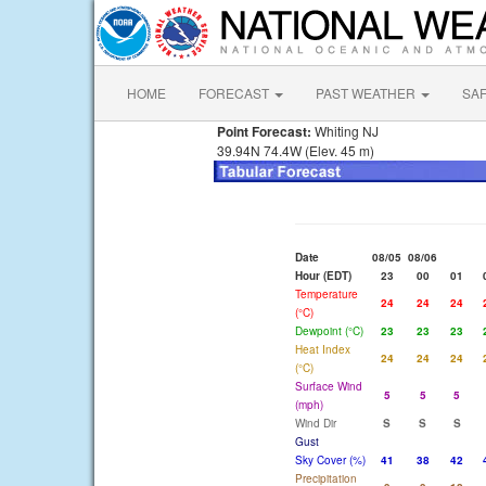
HOME
FORECAST
PAST WEATHER
SA
Point Forecast:
Whiting NJ
39.94N 74.4W (Elev. 45 m)
Date
08/05
08/06
Hour (EDT)
23
00
01
Temperature
24
24
24
(°C)
Dewpoint (°C)
23
23
23
Heat Index
24
24
24
(°C)
Surface Wind
5
5
5
(mph)
Wind Dir
S
S
S
Gust
Sky Cover (%)
41
38
42
Precipitation