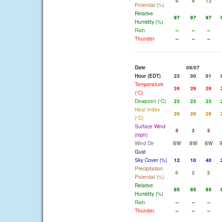
9
9
12
Potential (%)
Relative
97
97
97
Humidity (%)
Rain
--
--
--
Thunder
--
--
--
Date
08/07
Hour (EDT)
23
00
01
Temperature
26
26
26
(°C)
Dewpoint (°C)
23
23
23
Heat Index
26
26
26
(°C)
Surface Wind
5
3
3
(mph)
Wind Dir
SW
SW
SW
Gust
Sky Cover (%)
12
10
40
Precipitation
0
2
2
Potential (%)
Relative
85
85
85
Humidity (%)
Rain
--
--
--
Thunder
--
--
--