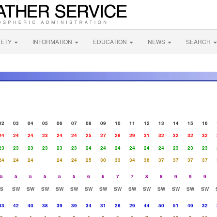
FETY
INFORMATION
EDUCATION
NEWS
SEARCH
02
03
04
05
06
07
08
09
10
11
12
13
14
15
16
24
24
24
23
24
24
25
27
28
29
31
32
32
32
32
23
23
23
23
23
23
24
24
24
24
24
24
23
23
23
24
24
24
24
24
25
30
33
34
36
37
37
37
37
5
5
5
5
5
5
6
6
7
7
8
8
9
9
9
S
SW
SW
SW
SW
SW
SW
SW
SW
SW
SW
SW
SW
SW
SW
43
42
40
38
39
39
34
31
28
29
44
50
51
49
32