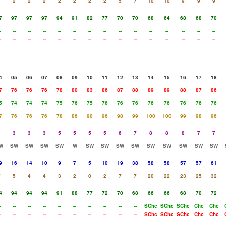
3
2
2
2
2
2
2
2
5
7
10
10
9
9
9
7
97
97
97
94
91
82
77
70
70
68
64
68
68
70
-
--
--
--
--
--
--
--
--
--
--
--
--
--
--
-
--
--
--
--
--
--
--
--
--
--
--
--
--
--
4
05
06
07
08
09
10
11
12
13
14
15
16
17
18
7
76
76
76
78
80
83
86
87
88
89
89
88
87
86
5
74
74
74
75
76
75
76
76
76
76
76
76
76
76
7
76
76
76
78
86
90
96
98
99
100
100
99
98
96
3
3
3
3
5
5
5
5
6
7
8
8
8
7
7
W
SW
SW
SW
SW
W
SW
SW
SW
SW
SW
SW
SW
SW
SW
9
16
14
10
9
7
5
10
19
38
58
58
57
57
61
7
5
4
4
3
2
0
2
7
7
20
22
23
25
32
4
94
94
94
91
88
77
72
70
68
66
66
68
70
72
-
--
--
--
--
--
--
--
--
--
SChc
SChc
SChc
Chc
Chc
-
--
--
--
--
--
--
--
--
--
SChc
SChc
SChc
Chc
Chc