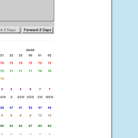
08/08
21
22
23
00
01
02
75
73
73
72
72
72
72
71
71
71
70
70
75
5
5
5
6
7
7
SSW
S
SSW
SSW
SW
WSW
28
47
41
52
47
44
5
6
6
9
12
12
90
93
93
97
93
93
--
--
--
--
--
--