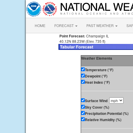
HOME
FORECAST
PAST WEATHER
SA
Point Forecast:
Champaign IL
40.12N 88.23W (Elev. 735 ft)
Weather Elements
Temperature (°F)
Dewpoint (°F)
Heat Index (°F)
Surface Wind
Sky Cover (%)
Precipitation Potential (%)
Relative Humidity (%)