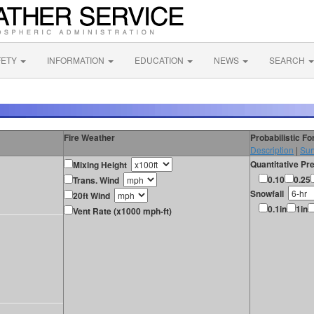
FETY
INFORMATION
EDUCATION
NEWS
SEARCH
Fire Weather
Probabilistic F
Description
|
Sur
Quantitative Pre
Mixing Height
0.10
0.25
Trans. Wind
Snowfall
20ft Wind
0.1in
1in
Vent Rate (x1000 mph-ft)