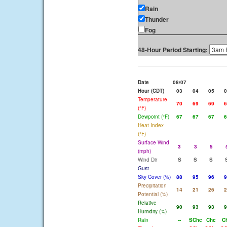
Rain
Thunder
Fog
48-Hour Period Starting:
Date
08/07
Hour (CDT)
03
04
05
0
Temperature
70
69
69
6
(°F)
Dewpoint (°F)
67
67
67
6
Heat Index
(°F)
Surface Wind
3
3
5
(mph)
Wind Dir
S
S
S
Gust
Sky Cover (%)
88
95
96
9
Precipitation
14
21
26
2
Potential (%)
Relative
90
93
93
9
Humidity (%)
Rain
--
SChc
Chc
C