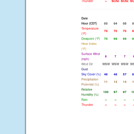
Thunder
--
SChc
SChc
SC
Date
Hour (CDT)
03
04
05
0
Temperature
70
70
70
6
(°F)
Dewpoint (°F)
70
69
69
6
Heat Index
(°F)
Surface Wind
8
7
7
(mph)
Wind Dir
WSW
WSW
WSW
W
Gust
Sky Cover (%)
46
48
57
6
Precipitation
11
13
14
1
Potential (%)
Relative
100
97
97
1
Humidity (%)
Rain
--
--
--
-
Thunder
--
--
--
-