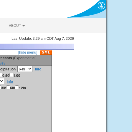
ABOUT
Last Update: 3:29 am CDT Aug 7, 2026
[hide menu]
orecasts
(Experimental)
vey
cipitation
info
0.50
1.00
info
3in
6in
12in