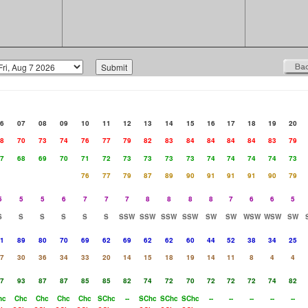
6
07
08
09
10
11
12
13
14
15
16
17
18
19
20
8
70
73
74
76
77
79
82
83
84
84
84
84
83
79
7
68
69
70
71
72
73
73
73
73
74
74
74
74
73
76
77
79
87
89
90
91
91
91
90
79
5
5
5
6
7
7
7
8
8
8
8
7
6
6
5
S
S
S
S
S
S
SSW
SSW
SSW
SSW
SW
SW
WSW
WSW
SW
1
89
80
70
69
62
69
62
62
60
44
52
38
34
25
7
30
36
34
33
20
14
15
18
19
14
11
8
4
4
7
93
87
87
85
85
82
74
72
70
72
72
72
74
82
hc
Chc
Chc
Chc
Chc
SChc
--
SChc
SChc
SChc
--
--
--
--
--