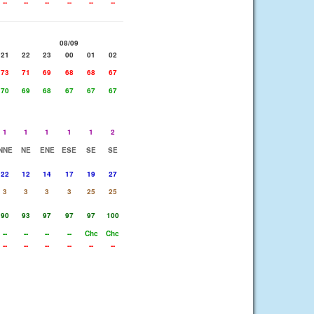
--
--
--
--
--
--
08/09
21
22
23
00
01
02
73
71
69
68
68
67
70
69
68
67
67
67
1
1
1
1
1
2
NNE
NE
ENE
ESE
SE
SE
22
12
14
17
19
27
3
3
3
3
25
25
90
93
97
97
97
100
--
--
--
--
Chc
Chc
--
--
--
--
--
--