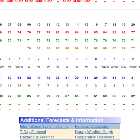
hc
SChc
SChc
SChc
SChc
SChc
--
SChc
SChc
SChc
--
--
--
--
--
6
07
08
09
10
11
12
13
14
15
16
17
18
19
20
9
71
74
76
77
79
82
83
84
84
85
84
83
82
77
9
70
71
71
72
72
72
71
71
70
70
70
70
72
71
76
77
79
87
88
89
88
90
88
87
87
77
6
6
7
7
7
7
7
7
7
8
8
7
7
3
2
SW
W
WSW
W
W
W
W
W
W
W
W
WNW
WNW
NW
NNW
1
62
63
52
49
42
36
31
30
31
29
34
31
31
31
3
11
13
9
7
7
6
4
4
5
2
2
2
3
3
00
97
90
85
85
79
72
67
65
63
61
63
65
72
82
-
--
--
--
--
--
--
--
--
--
--
--
--
--
--
-
--
--
--
--
--
--
--
--
--
--
--
--
--
--
International System of Units
Forecast Discussion
7-Day Forecast
Hourly Weather Graph
Hazardous Weather
Cooperative Observers