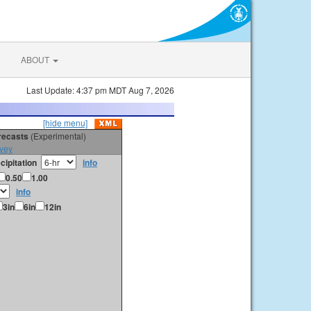
ABOUT
Last Update: 4:37 pm MDT Aug 7, 2026
[hide menu]
orecasts
(Experimental)
vey
cipitation
info
0.50
1.00
info
3in
6in
12in