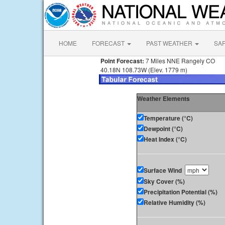
HOME
FORECAST
PAST WEATHER
SA
Point Forecast:
7 Miles NNE Rangely CO
40.18N 108.73W (Elev. 1779 m)
Weather Elements
Temperature (°C)
Dewpoint (°C)
Heat Index (°C)
Surface Wind
Sky Cover (%)
Precipitation Potential (%)
Relative Humidity (%)