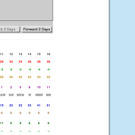
11
12
13
14
15
16
29
33
34
36
36
36
-3
-3
-3
-4
-4
-4
28
30
32
32
33
32
1
2
5
8
10
11
SSW
SW
WSW
W
WNW
NW
15
22
22
33
41
51
0
0
0
0
0
0
11
9
9
8
8
8
--
--
--
--
--
--