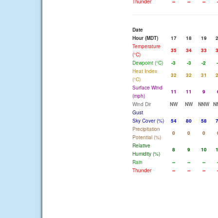
Thunder
--
--
--
Date
Hour (MDT)
17
18
19
Temperature
35
34
33
(°C)
Dewpoint (°C)
-3
-3
-2
Heat Index
32
32
31
(°C)
Surface Wind
11
11
9
(mph)
Wind Dir
NW
NW
NNW
N
Gust
Sky Cover (%)
54
80
58
Precipitation
0
0
0
Potential (%)
Relative
8
9
10
Humidity (%)
Rain
--
--
--
Thunder
--
--
--