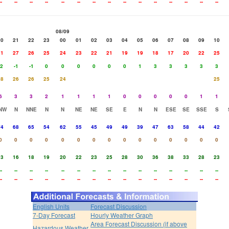
--
--
--
--
--
--
--
--
--
--
--
--
--
--
--
08/09
20
21
22
23
00
01
02
03
04
05
06
07
08
09
10
31
27
26
25
24
23
22
21
19
19
18
17
20
22
25
-2
-1
-1
0
0
0
0
0
0
1
3
3
3
3
3
28
26
26
25
24
25
6
3
3
2
1
1
1
1
0
0
0
0
0
1
1
NW
N
NNE
N
N
NE
NE
SE
E
N
N
ESE
SE
SSE
S
74
68
65
54
62
55
45
49
49
39
47
63
58
44
42
0
0
0
0
0
0
0
0
0
0
0
0
0
0
0
13
16
18
19
20
22
23
25
28
30
36
38
33
28
23
--
--
--
--
--
--
--
--
--
--
--
--
--
--
--
--
--
--
--
--
--
--
--
--
--
--
--
--
--
--
English Units
Forecast Discussion
7-Day Forecast
Hourly Weather Graph
Area Forecast Discussion (if above
Hazardous Weather