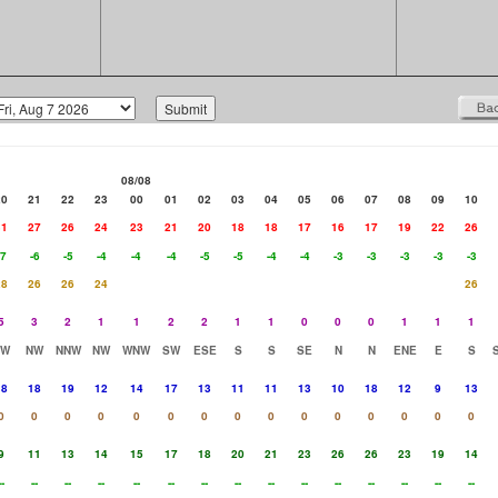
08/08
20
21
22
23
00
01
02
03
04
05
06
07
08
09
10
31
27
26
24
23
21
20
18
18
17
16
17
19
22
26
-7
-6
-5
-4
-4
-4
-5
-5
-4
-4
-3
-3
-3
-3
-3
28
26
26
24
26
5
3
2
1
1
2
2
1
1
0
0
0
1
1
1
NW
NW
NNW
NW
WNW
SW
ESE
S
S
SE
N
N
ENE
E
S
18
18
19
12
14
17
13
11
11
13
10
18
12
9
13
0
0
0
0
0
0
0
0
0
0
0
0
0
0
0
9
11
13
14
15
17
18
20
21
23
26
26
23
19
14
--
--
--
--
--
--
--
--
--
--
--
--
--
--
--