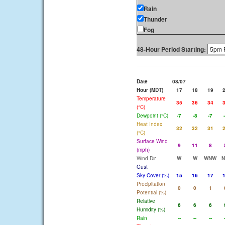
Rain
Thunder
Fog
48-Hour Period Starting:
Date
08/07
Hour (MDT)
17
18
19
Temperature
35
36
34
(°C)
Dewpoint (°C)
-7
-8
-7
Heat Index
32
32
31
(°C)
Surface Wind
9
11
8
(mph)
Wind Dir
W
W
WNW
Gust
Sky Cover (%)
15
16
17
Precipitation
0
0
1
Potential (%)
Relative
6
6
6
Humidity (%)
Rain
--
--
--