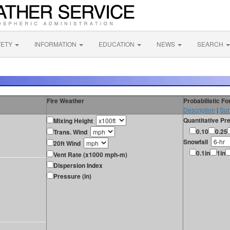
FETY
INFORMATION
EDUCATION
NEWS
SEARCH
Fire Weather
Probabilistic F
Description
|
Sur
Quantitative Pre
Mixing Height
0.10
0.25
Trans. Wind
Snowfall
20ft Wind
0.1in
1in
Vent Rate (x1000 mph-m)
Dispersion Index
Pressure (in)