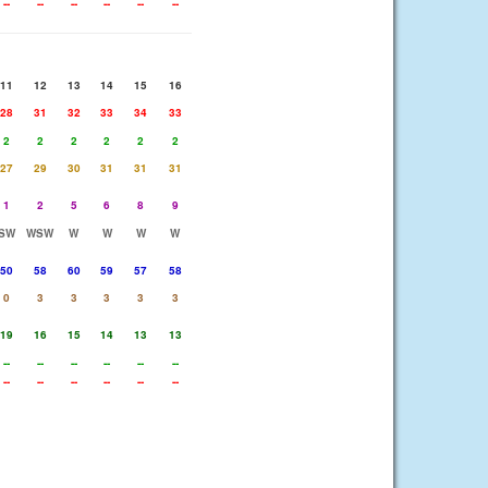
--
--
--
--
--
--
11
12
13
14
15
16
28
31
32
33
34
33
2
2
2
2
2
2
27
29
30
31
31
31
1
2
5
6
8
9
SW
WSW
W
W
W
W
50
58
60
59
57
58
0
3
3
3
3
3
19
16
15
14
13
13
--
--
--
--
--
--
--
--
--
--
--
--