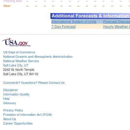
Freezing Rain
--
--
--
--
--
--
--
--
--
--
--
--
-
Sleet
--
--
--
--
--
--
--
--
--
--
--
--
-
International System of Units
Forecast Discus
7-Day Forecast
Hourly Weather 
US Dept of Commerce
National Oceanic and Atmospheric Administration
National Weather Service
Salt Lake City, UT
2242 W. North Temple
Salt Lake City, UT 84116
Comments? Questions? Please Contact Us.
Disclaimer
Information Quality
Help
Glossary
Privacy Policy
Freedom of Information Act (FOIA)
About Us
Career Opportunities