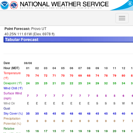
Toggle
naviga
Point Forecast:
Provo UT
40.25N 111.61W (Elev. 6978 ft)
Date
08/08
Hour (MDT)
01
02
03
04
05
06
07
08
09
10
11
12
1
Temperature
75
74
72
71
70
70
69
68
74
78
79
80
8
(°F)
Dewpoint (°F)
24
25
25
21
23
22
25
24
29
32
35
34
3
Wind Chill (°F)
Surface Wind
7
7
7
7
7
7
7
7
5
5
5
6
(mph)
Wind Dir
E
E
E
E
E
E
E
E
S
S
S
W
Gust
Sky Cover (%)
35
35
45
45
45
48
48
48
45
45
45
40
4
Precipitation
0
0
0
0
0
0
0
0
0
0
0
7
Potential (%)
Relative
15
16
17
15
17
16
19
19
19
19
20
19
1