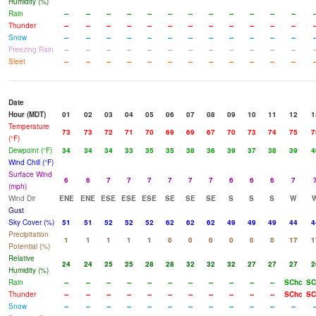
Humidity (%)
Rain
--
--
--
--
--
--
--
--
--
--
--
--
-
Thunder
--
--
--
--
--
--
--
--
--
--
--
--
-
Snow
--
--
--
--
--
--
--
--
--
--
--
--
-
Freezing Rain
--
--
--
--
--
--
--
--
--
--
--
--
-
Sleet
--
--
--
--
--
--
--
--
--
--
--
--
-
Date
Hour (MDT)
01
02
03
04
05
06
07
08
09
10
11
12
1
Temperature
73
73
72
71
70
69
69
67
70
73
74
75
7
(°F)
Dewpoint (°F)
34
34
34
33
35
35
38
36
39
37
38
39
4
Wind Chill (°F)
Surface Wind
6
6
7
7
7
7
7
7
6
6
6
7
(mph)
Wind Dir
ENE
ENE
ESE
ESE
ESE
SE
SE
SE
S
S
S
W
Gust
Sky Cover (%)
51
51
52
52
52
62
62
62
49
49
49
44
4
Precipitation
1
1
1
1
1
0
0
0
0
0
0
17
1
Potential (%)
Relative
24
24
25
25
28
28
32
32
32
27
27
27
2
Humidity (%)
Rain
--
--
--
--
--
--
--
--
--
--
--
SChc
SC
Thunder
--
--
--
--
--
--
--
--
--
--
--
SChc
SC
Snow
--
--
--
--
--
--
--
--
--
--
--
--
-