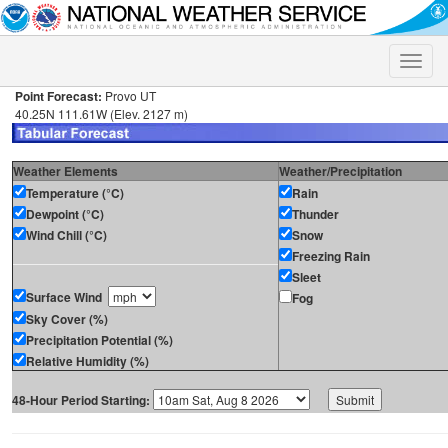
Toggle
naviga
Point Forecast:
Provo UT
40.25N 111.61W (Elev. 2127 m)
Weather Elements
Weather/Precipitation
Temperature (°C)
Rain
Dewpoint (°C)
Thunder
Wind Chill (°C)
Snow
Freezing Rain
Sleet
Surface Wind
Fog
Sky Cover (%)
Precipitation Potential (%)
Relative Humidity (%)
48-Hour Period Starting: