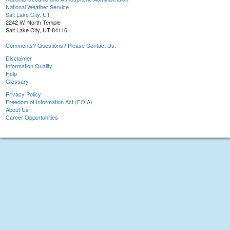
National Weather Service
Salt Lake City, UT
2242 W. North Temple
Salt Lake City, UT 84116
Comments? Questions? Please Contact Us.
Disclaimer
Information Quality
Help
Glossary
Privacy Policy
Freedom of Information Act (FOIA)
About Us
Career Opportunities