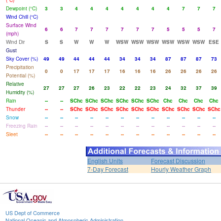
(°C)
Dewpoint (°C)
3
3
4
4
4
4
4
4
4
7
7
7
Wind Chill (°C)
Surface Wind
6
6
7
7
7
7
7
7
5
5
5
7
(mph)
Wind Dir
S
S
W
W
W
WSW
WSW
WSW
WSW
WSW
WSW
ESE
Gust
Sky Cover (%)
49
49
44
44
44
34
34
34
87
87
87
73
Precipitation
0
0
17
17
17
16
16
16
26
26
26
26
Potential (%)
Relative
27
27
27
26
23
22
22
23
24
32
37
39
Humidity (%)
Rain
--
--
SChc
SChc
SChc
SChc
SChc
SChc
Chc
Chc
Chc
Chc
Thunder
--
--
SChc
SChc
SChc
SChc
SChc
SChc
SChc
SChc
SChc
SChc
Snow
--
--
--
--
--
--
--
--
--
--
--
--
Freezing Rain
--
--
--
--
--
--
--
--
--
--
--
--
Sleet
--
--
--
--
--
--
--
--
--
--
--
--
English Units
Forecast Discussion
7-Day Forecast
Hourly Weather Graph
US Dept of Commerce
National Oceanic and Atmospheric Administration