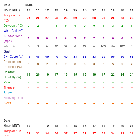
Date
08/08
Hour (MDT)
10
11
12
13
14
15
16
17
18
19
20
21
Temperature
26
26
27
28
28
29
29
28
28
26
23
23
(°C)
Dewpoint (°C)
0
2
1
1
0
-1
0
0
1
3
2
1
Wind Chill (°C)
Surface Wind
5
5
6
6
6
7
7
7
6
6
6
6
(mph)
Wind Dir
S
S
W
W
W
W
W
W
NW
NW
NW
E
Gust
Sky Cover (%)
45
45
40
40
40
33
33
33
50
50
50
63
Precipitation
0
0
7
7
7
8
8
8
5
5
5
2
Potential (%)
Relative
19
20
19
17
16
15
15
16
17
22
24
24
Humidity (%)
Rain
--
--
--
--
--
--
--
--
--
--
--
--
Thunder
--
--
--
--
--
--
--
--
--
--
--
--
Snow
--
--
--
--
--
--
--
--
--
--
--
--
Freezing Rain
--
--
--
--
--
--
--
--
--
--
--
--
Sleet
--
--
--
--
--
--
--
--
--
--
--
--
Date
Hour (MDT)
10
11
12
13
14
15
16
17
18
19
20
21
Temperature
23
23
24
26
27
27
28
27
26
24
22
21