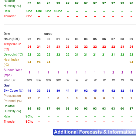
Relative
87
90
93
93
97
97
97
97
97
97
93
90
Humidity (%)
Rain
Chc
Chc
Chc
SChc
--
--
--
--
--
--
--
--
Thunder
Chc
--
--
--
--
--
--
--
--
--
--
--
Date
08/09
Hour (EDT)
22
23
00
01
02
03
04
05
06
07
08
09
Temperature
24
24
24
23
23
23
22
22
22
22
23
24
(°C)
Dewpoint (°C)
22
22
22
22
22
21
21
21
21
21
22
22
Heat Index
24
24
24
24
(°C)
Surface Wind
1
1
1
1
1
1
1
1
1
2
2
3
(mph)
Wind Dir
SW
SW
SW
SW
W
W
W
W
W
W
W
W
Gust
Sky Cover (%)
45
33
38
39
44
54
62
45
51
52
32
43
Precipitation
23
7
0
0
0
0
0
0
0
1
2
2
Potential (%)
Relative
85
85
87
90
93
90
93
93
93
93
90
87
Humidity (%)
Rain
SChc
--
--
--
--
--
--
--
--
--
--
--
Thunder
SChc
--
--
--
--
--
--
--
--
--
--
--