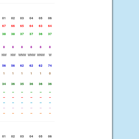
01
02
03
04
05
06
67
66
65
64
63
64
38
38
37
37
36
37
8
8
8
8
8
8
NW
NW
WNW
WNW
WNW
W
56
56
62
62
62
74
1
1
1
1
1
0
34
36
35
36
36
36
--
--
--
--
--
--
--
--
--
--
--
--
--
--
--
--
--
--
--
--
--
--
--
--
--
--
--
--
--
--
01
02
03
04
05
06