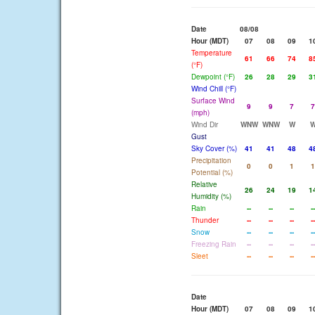
Date
08/08
Hour (MDT)
07
08
09
1
Temperature
61
66
74
8
(°F)
Dewpoint (°F)
26
28
29
3
Wind Chill (°F)
Surface Wind
9
9
7
7
(mph)
Wind Dir
WNW
WNW
W
Gust
Sky Cover (%)
41
41
48
4
Precipitation
0
0
1
1
Potential (%)
Relative
26
24
19
1
Humidity (%)
Rain
--
--
--
--
Thunder
--
--
--
--
Snow
--
--
--
--
Freezing Rain
--
--
--
--
Sleet
--
--
--
--
Date
Hour (MDT)
07
08
09
1