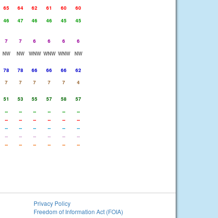
65
64
62
61
60
60
46
47
46
46
45
45
7
7
6
6
6
6
NW
NW
WNW
WNW
WNW
NW
78
78
66
66
66
62
7
7
7
7
7
4
51
53
55
57
58
57
--
--
--
--
--
--
--
--
--
--
--
--
--
--
--
--
--
--
--
--
--
--
--
--
--
--
--
--
--
--
Privacy Policy
Freedom of Information Act (FOIA)