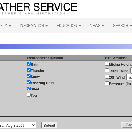
FETY
INFORMATION
EDUCATION
NEWS
SEARCH
Weather/Precipitation
Fire Weather
Rain
Mixing Height
Thunder
Trans. Wind
Snow
20ft Wind
Freezing Rain
Pressure (in)
Sleet
Fog