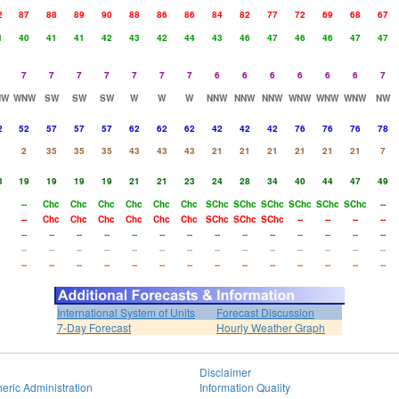
2
87
88
89
90
88
86
86
84
82
77
72
69
68
67
1
40
41
41
42
43
42
44
43
46
47
46
46
47
47
7
7
7
7
7
7
7
6
6
6
6
6
6
7
NW
WNW
SW
SW
SW
W
W
W
NNW
NNW
NNW
WNW
WNW
WNW
NW
2
52
57
57
57
62
62
62
42
42
42
76
76
76
78
2
35
35
35
43
43
43
21
21
21
21
21
21
7
3
19
19
19
19
21
21
23
24
28
34
40
44
47
49
--
Chc
Chc
Chc
Chc
Chc
Chc
SChc
SChc
SChc
SChc
SChc
SChc
--
--
Chc
Chc
Chc
Chc
Chc
Chc
SChc
SChc
SChc
--
--
--
--
--
--
--
--
--
--
--
--
--
--
--
--
--
--
--
--
--
--
--
--
--
--
--
--
--
--
--
--
--
--
--
--
--
--
--
--
--
--
--
--
--
--
International System of Units
Forecast Discussion
7-Day Forecast
Hourly Weather Graph
Disclaimer
eric Administration
Information Quality