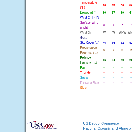
Temperature
63
66
73
8
(°F)
Dewpoint (°F)
36
37
39
4
Wind Chill (°F)
Surface Wind
8
8
7
7
(mph)
Wind Dir
W
W
WNW
W
Gust
Sky Cover (%)
74
74
52
5
Precipitation
0
0
2
2
Potential (%)
Relative
36
34
29
2
Humidity (%)
Rain
--
--
--
--
Thunder
--
--
--
--
Snow
--
--
--
--
Freezing Rain
--
--
--
--
Sleet
--
--
--
--
US Dept of Commerce
National Oceanic and Atmosph