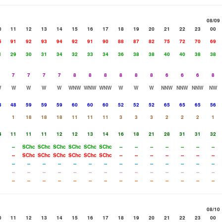
08/09
0
11
12
13
14
15
16
17
18
19
20
21
22
23
00
5
91
92
93
94
92
91
90
88
87
82
75
72
70
69
1
29
30
31
34
32
33
34
36
38
38
40
40
38
38
7
7
7
7
8
8
8
8
8
8
6
6
6
8
W
W
W
W
W
WNW
WNW
WNW
W
W
W
NNW
NNW
NNW
NW
8
48
59
59
59
60
60
60
52
52
52
65
65
65
56
1
18
18
18
11
11
11
3
3
3
2
2
2
1
4
11
11
11
12
12
13
14
16
18
21
28
31
31
32
--
SChc
SChc
SChc
SChc
SChc
SChc
--
--
--
--
--
--
--
--
SChc
SChc
SChc
SChc
SChc
SChc
--
--
--
--
--
--
--
--
--
--
--
--
--
--
--
--
--
--
--
--
--
--
--
--
--
--
--
--
--
--
--
--
--
--
--
--
--
--
--
--
--
--
--
--
--
--
--
--
--
08/10
0
11
12
13
14
15
16
17
18
19
20
21
22
23
00