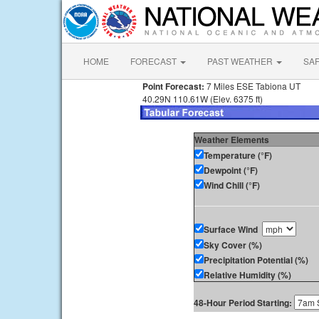
HOME
FORECAST
PAST WEATHER
SA
Point Forecast:
7 Miles ESE Tabiona UT
40.29N 110.61W (Elev. 6375 ft)
Weather Elements
Temperature (°F)
Dewpoint (°F)
Wind Chill (°F)
Surface Wind
Sky Cover (%)
Precipitation Potential (%)
Relative Humidity (%)
48-Hour Period Starting: