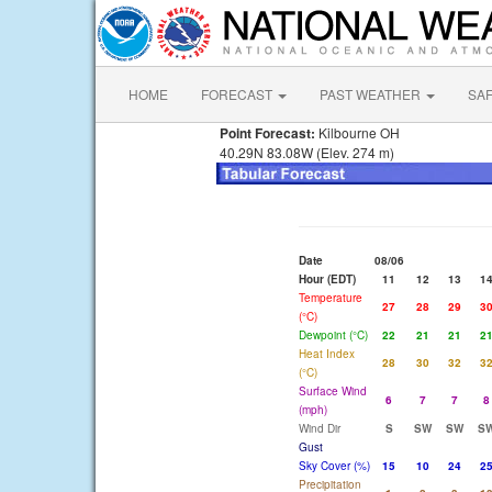
HOME
FORECAST
PAST WEATHER
SA
Point Forecast:
Kilbourne OH
40.29N 83.08W (Elev. 274 m)
Date
08/06
Hour (EDT)
11
12
13
1
Temperature
27
28
29
3
(°C)
Dewpoint (°C)
22
21
21
2
Heat Index
28
30
32
3
(°C)
Surface Wind
6
7
7
8
(mph)
Wind Dir
S
SW
SW
S
Gust
Sky Cover (%)
15
10
24
2
Precipitation