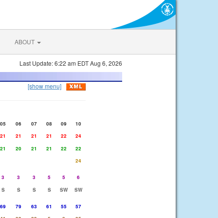
ABOUT
Last Update: 6:22 am EDT Aug 6, 2026
[show menu]
05
06
07
08
09
10
21
21
21
21
22
24
21
20
21
21
22
22
24
3
3
3
5
5
6
S
S
S
S
SW
SW
69
79
63
61
55
57