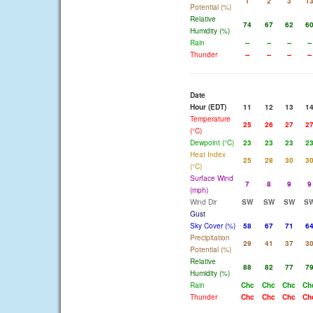
1
2
3
1
Potential (%)
Relative
74
67
62
6
Humidity (%)
Rain
--
--
--
--
Thunder
--
--
--
--
Date
Hour (EDT)
11
12
13
1
Temperature
25
26
27
2
(°C)
Dewpoint (°C)
23
23
23
2
Heat Index
25
28
30
3
(°C)
Surface Wind
7
8
9
9
(mph)
Wind Dir
SW
SW
SW
S
Gust
Sky Cover (%)
58
67
71
6
Precipitation
29
41
37
3
Potential (%)
Relative
88
82
77
7
Humidity (%)
Rain
Chc
Chc
Chc
Ch
Thunder
Chc
Chc
Chc
Ch