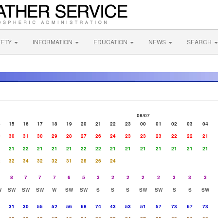
FETY
INFORMATION
EDUCATION
NEWS
SEARCH
08/07
4
15
16
17
18
19
20
21
22
23
00
01
02
03
04
0
30
31
30
29
28
27
26
24
23
23
23
22
22
21
1
21
22
21
21
21
22
22
21
21
21
21
21
21
21
2
32
34
32
32
31
28
26
24
8
7
7
7
6
5
3
2
2
2
2
3
3
3
W
SW
SW
SW
W
SW
SW
S
S
S
SW
SW
S
S
SW
5
31
30
55
52
56
68
74
43
53
51
57
73
67
73