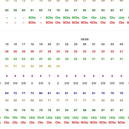
3
13
12
12
17
10
24
25
22
24
27
35
59
51
60
0
60
59
60
61
65
74
79
84
87
90
90
93
93
97
--
--
--
SChc
--
SChc
Chc
SChc
SChc
Chc
Chc
Lkly
Chc
Lkly
--
--
--
SChc
--
SChc
Chc
SChc
SChc
SChc
SChc
Chc
Chc
Chc
S
08/08
4
15
16
17
18
19
20
21
22
23
00
01
02
03
04
7
28
28
28
28
27
26
24
23
22
22
22
22
22
21
3
23
23
23
23
23
22
22
22
22
22
21
21
21
21
0
31
31
31
32
29
28
24
9
9
9
8
8
7
6
6
6
6
6
6
6
6
W
SW
SW
SW
S
SW
S
S
SW
SW
SW
SW
SW
SW
SW
4
64
72
77
73
90
81
81
81
81
81
81
70
70
70
0
34
36
41
59
84
71
71
71
71
71
71
55
55
55
9
78
78
78
72
79
78
87
94
97
98
98
97
97
97
c
Chc
Chc
Chc
Lkly
Ocnl
Lkly
Lkly
Lkly
Lkly
Lkly
Lkly
Lkly
Lkly
Lkly
c
Chc
Chc
Chc
Chc
Chc
Chc
Chc
Chc
SChc
SChc
SChc
SChc
SChc
SChc