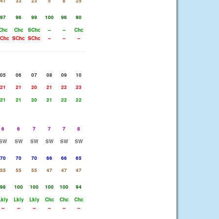
41
33
23
5
8
25
97
96
99
100
96
90
Chc
Chc
SChc
--
--
Chc
Chc
SChc
SChc
--
--
--
05
06
07
08
09
10
21
21
20
21
22
23
21
21
20
21
22
22
6
6
7
7
7
8
SW
SW
SW
SW
SW
SW
70
70
70
66
66
65
55
55
55
47
47
47
98
100
100
100
100
94
Lkly
Lkly
Lkly
Chc
Chc
Chc
--
--
--
--
--
--