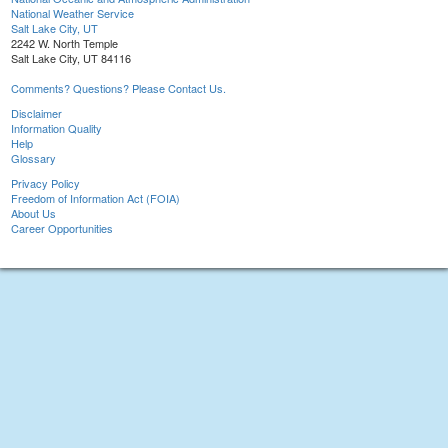
National Weather Service
Salt Lake City, UT
2242 W. North Temple
Salt Lake City, UT 84116
Comments? Questions? Please Contact Us.
Disclaimer
Information Quality
Help
Glossary
Privacy Policy
Freedom of Information Act (FOIA)
About Us
Career Opportunities