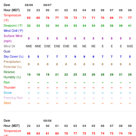
Date
08/06
08/07
Hour (MDT)
22
23
00
01
02
03
04
05
06
07
08
09
Temperature
83
80
78
77
75
73
71
71
70
69
71
77
(°F)
Dewpoint (°F)
32
33
32
34
34
35
34
34
35
36
39
41
Wind Chill (°F)
Surface Wind
5
5
5
5
5
5
5
5
5
5
5
3
(mph)
Wind Dir
NNE
NNE
ENE
ENE
ENE
NE
NE
NE
E
E
E
SSE
Gust
Sky Cover (%)
5
5
7
7
7
9
9
9
7
7
7
5
Precipitation
0
0
0
0
0
0
0
0
0
0
0
0
Potential (%)
Relative
16
18
19
21
22
25
25
26
28
29
31
28
Humidity (%)
Rain
--
--
--
--
--
--
--
--
--
--
--
--
Thunder
--
--
--
--
--
--
--
--
--
--
--
--
Snow
--
--
--
--
--
--
--
--
--
--
--
--
Freezing Rain
--
--
--
--
--
--
--
--
--
--
--
--
Sleet
--
--
--
--
--
--
--
--
--
--
--
--
Date
08/08
Hour (MDT)
22
23
00
01
02
03
04
05
06
07
08
09
Temperature
86
83
81
80
78
77
75
75
74
73
74
79