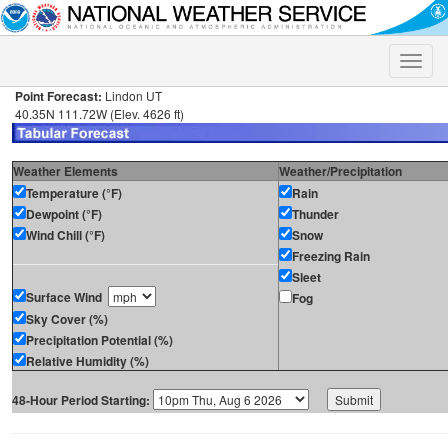
Toggle
naviga
Point Forecast:
Lindon UT
40.35N 111.72W (Elev. 4626 ft)
Weather Elements
Weather/Precipitation
Temperature (°F)
Rain
Dewpoint (°F)
Thunder
Wind Chill (°F)
Snow
Freezing Rain
Sleet
Surface Wind
Fog
Sky Cover (%)
Precipitation Potential (%)
Relative Humidity (%)
48-Hour Period Starting: