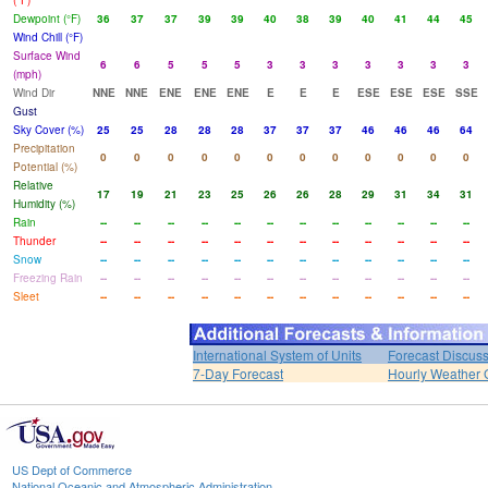
(°F)
Dewpoint (°F)
36
37
37
39
39
40
38
39
40
41
44
45
Wind Chill (°F)
Surface Wind
6
6
5
5
5
3
3
3
3
3
3
3
(mph)
Wind Dir
NNE
NNE
ENE
ENE
ENE
E
E
E
ESE
ESE
ESE
SSE
Gust
Sky Cover (%)
25
25
28
28
28
37
37
37
46
46
46
64
Precipitation
0
0
0
0
0
0
0
0
0
0
0
0
Potential (%)
Relative
17
19
21
23
25
26
26
28
29
31
34
31
Humidity (%)
Rain
--
--
--
--
--
--
--
--
--
--
--
--
Thunder
--
--
--
--
--
--
--
--
--
--
--
--
Snow
--
--
--
--
--
--
--
--
--
--
--
--
Freezing Rain
--
--
--
--
--
--
--
--
--
--
--
--
Sleet
--
--
--
--
--
--
--
--
--
--
--
--
International System of Units
Forecast Discus
7-Day Forecast
Hourly Weather 
US Dept of Commerce
National Oceanic and Atmospheric Administration