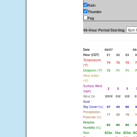
Rain
Thunder
Fog
48-Hour Period Starting:
Date
08/07
08
Hour (CDT)
21
22
23
0
Temperature
74
72
72
7
(°F)
Dewpoint (°F)
72
71
71
7
Heat Index
(°F)
Surface Wind
2
2
3
(mph)
Wind Dir
WSW
SW
SW
S
Gust
Sky Cover (%)
37
43
50
4
Precipitation
17
28
19
1
Potential (%)
Relative
92
95
95
9
Humidity (%)
Rain
SChc
Chc
SChc
SC