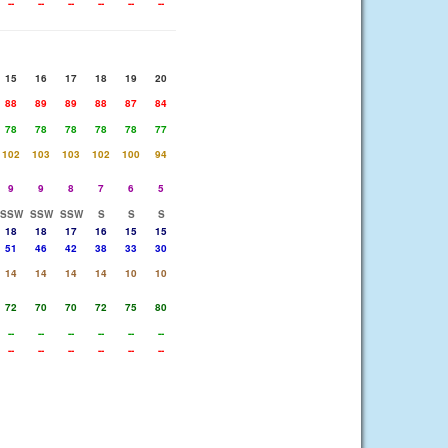
--
--
--
--
--
--
15
16
17
18
19
20
88
89
89
88
87
84
78
78
78
78
78
77
102
103
103
102
100
94
9
9
8
7
6
5
SSW
SSW
SSW
S
S
S
18
18
17
16
15
15
51
46
42
38
33
30
14
14
14
14
10
10
72
70
70
72
75
80
--
--
--
--
--
--
--
--
--
--
--
--