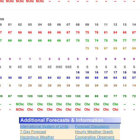
hc
SChc
SChc
SChc
SChc
--
--
--
--
--
--
--
--
--
--
/09
0
01
02
03
04
05
06
07
08
09
10
11
12
13
14
7
67
66
66
66
66
66
67
70
75
78
81
84
86
87
7
66
66
66
66
66
66
67
70
72
74
75
76
77
77
75
78
87
93
97
99
0
0
1
1
1
2
3
3
5
6
7
8
9
9
9
N
N
SE
SE
SE
SE
SSE
SSE
S
S
S
S
S
S
S
16
16
16
17
17
18
18
3
40
48
57
65
64
62
60
63
66
69
66
64
62
57
0
9
19
29
38
38
39
39
39
39
39
39
39
14
14
00
97
100
100
100
100
100
100
100
90
88
82
77
75
72
-
--
SChc
Chc
Chc
Chc
Chc
Chc
Chc
Chc
Chc
Chc
Chc
--
--
-
--
SChc
Chc
Chc
Chc
Chc
Chc
Chc
Chc
Chc
Chc
Chc
--
--
International System of Units
Forecast Discussion
7-Day Forecast
Hourly Weather Graph
Hazardous Weather
Cooperative Observers