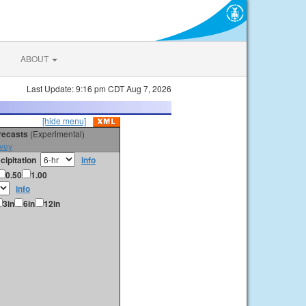
ABOUT
Last Update: 9:16 pm CDT Aug 7, 2026
[hide menu]
orecasts
(Experimental)
vey
cipitation
info
0.50
1.00
info
3in
6in
12in