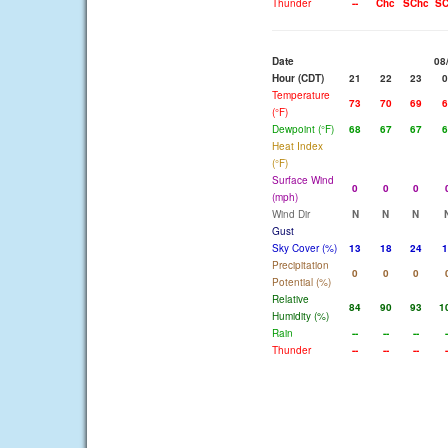
Thunder
--
Chc
SChc
SC
Date
08
Hour (CDT)
21
22
23
0
Temperature
73
70
69
6
(°F)
Dewpoint (°F)
68
67
67
6
Heat Index
(°F)
Surface Wind
0
0
0
(mph)
Wind Dir
N
N
N
Gust
Sky Cover (%)
13
18
24
1
Precipitation
0
0
0
Potential (%)
Relative
84
90
93
1
Humidity (%)
Rain
--
--
--
-
Thunder
--
--
--
-