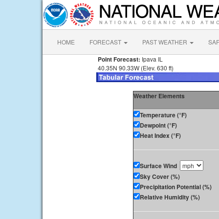
HOME
FORECAST
PAST WEATHER
SA
Point Forecast:
Ipava IL
40.35N 90.33W (Elev. 630 ft)
Weather Elements
Temperature (°F)
Dewpoint (°F)
Heat Index (°F)
Surface Wind
Sky Cover (%)
Precipitation Potential (%)
Relative Humidity (%)