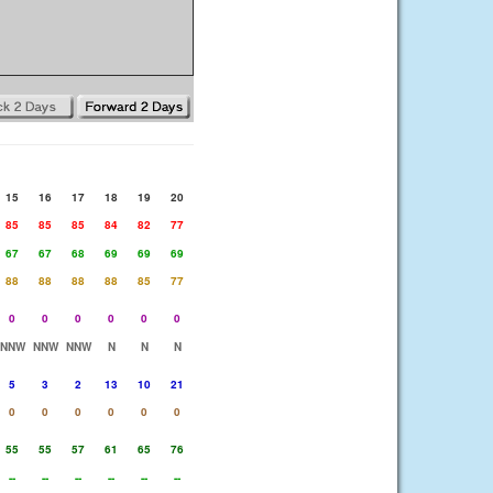
15
16
17
18
19
20
85
85
85
84
82
77
67
67
68
69
69
69
88
88
88
88
85
77
0
0
0
0
0
0
NNW
NNW
NNW
N
N
N
5
3
2
13
10
21
0
0
0
0
0
0
55
55
57
61
65
76
--
--
--
--
--
--