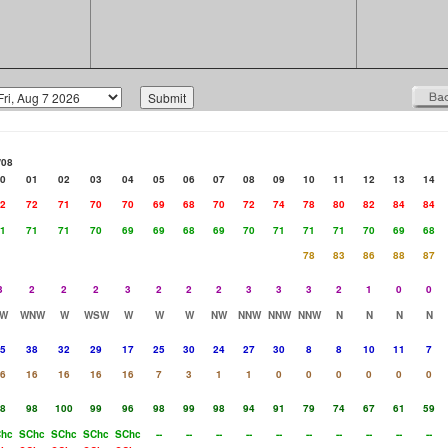
/08
0
01
02
03
04
05
06
07
08
09
10
11
12
13
14
2
72
71
70
70
69
68
70
72
74
78
80
82
84
84
1
71
71
70
69
69
68
69
70
71
71
71
70
69
68
78
83
86
88
87
3
2
2
2
3
2
2
2
3
3
3
2
1
0
0
W
WNW
W
WSW
W
W
W
NW
NNW
NNW
NNW
N
N
N
N
5
38
32
29
17
25
30
24
27
30
8
8
10
11
7
6
16
16
16
16
7
3
1
1
0
0
0
0
0
0
8
98
100
99
96
98
99
98
94
91
79
74
67
61
59
hc
SChc
SChc
SChc
SChc
--
--
--
--
--
--
--
--
--
--