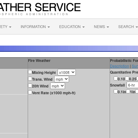
FETY
INFORMATION
EDUCATION
NEWS
SEARCH
Fire Weather
Probabilistic F
Description
|
Sur
Quantitative Pre
Mixing Height
0.10
0.25
Trans. Wind
Snowfall
20ft Wind
0.1in
1in
Vent Rate (x1000 mph-ft)