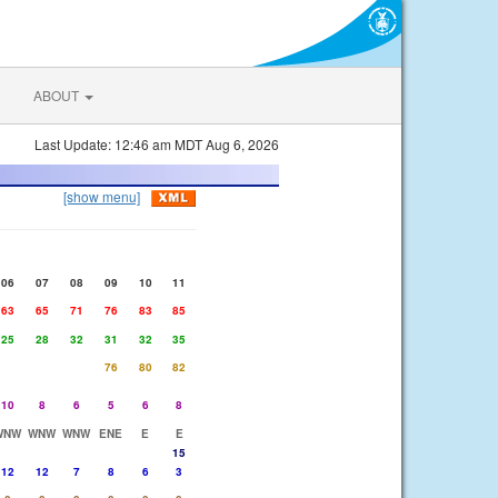
ABOUT
Last Update: 12:46 am MDT Aug 6, 2026
[show menu]
06
07
08
09
10
11
63
65
71
76
83
85
25
28
32
31
32
35
76
80
82
10
8
6
5
6
8
WNW
WNW
WNW
ENE
E
E
15
12
12
7
8
6
3