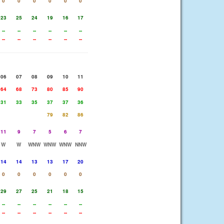
0
0
0
0
0
0
23
25
24
19
16
17
--
--
--
--
--
--
--
--
--
--
--
--
06
07
08
09
10
11
64
68
73
80
85
90
31
33
35
37
37
36
79
82
86
11
9
7
5
6
7
W
W
WNW
WNW
WNW
NNW
14
14
13
13
17
20
0
0
0
0
0
0
29
27
25
21
18
15
--
--
--
--
--
--
--
--
--
--
--
--