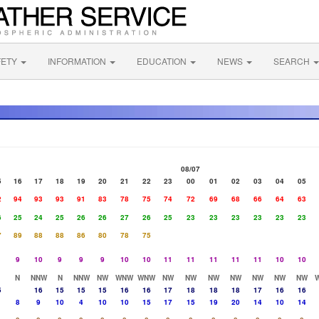
FETY
INFORMATION
EDUCATION
NEWS
SEARCH
08/07
5
16
17
18
19
20
21
22
23
00
01
02
03
04
05
2
94
93
93
91
83
78
75
74
72
69
68
66
64
63
6
25
24
25
26
26
27
26
25
23
23
23
23
23
23
7
89
88
88
86
80
78
75
9
10
9
9
9
10
10
11
11
11
11
11
10
10
N
NNW
N
NNW
NW
WNW
WNW
NW
NW
NW
NW
NW
NW
NW
5
16
15
15
15
16
16
17
18
18
18
17
16
16
8
9
10
4
10
10
15
17
15
19
20
14
10
14