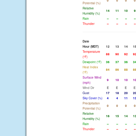
0
0
0
0
Potential (%)
Relative
14
11
10
9
Humidity (%)
Rain
--
--
--
--
Thunder
--
--
--
--
Date
Hour (MDT)
12
13
14
1
Temperature
88
90
92
9
(°F)
Dewpoint (°F)
36
37
36
3
Heat Index
84
86
88
8
(°F)
Surface Wind
9
10
10
1
(mph)
Wind Dir
E
E
E
E
Gust
17
18
20
2
Sky Cover (%)
4
4
11
1
Precipitation
0
0
0
0
Potential (%)
Relative
16
15
14
1
Humidity (%)
Rain
--
--
--
--
Thunder
--
--
--
--