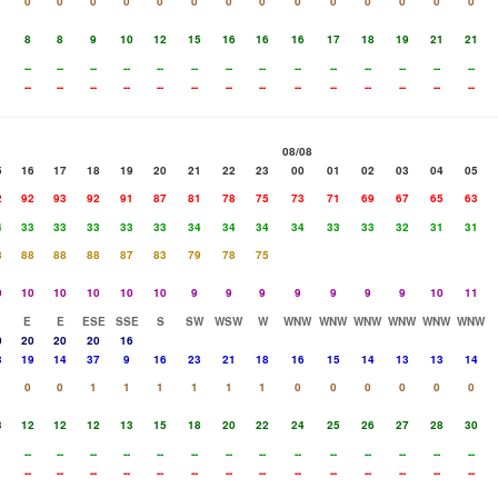
0
0
0
0
0
0
0
0
0
0
0
0
0
0
8
8
9
10
12
15
16
16
16
17
18
19
21
21
--
--
--
--
--
--
--
--
--
--
--
--
--
--
--
--
--
--
--
--
--
--
--
--
--
--
--
--
08/08
5
16
17
18
19
20
21
22
23
00
01
02
03
04
05
2
92
93
92
91
87
81
78
75
73
71
69
67
65
63
4
33
33
33
33
33
34
34
34
34
33
33
32
31
31
8
88
88
88
87
83
79
78
75
0
10
10
10
10
10
9
9
9
9
9
9
9
10
11
E
E
ESE
SSE
S
SW
WSW
W
WNW
WNW
WNW
WNW
WNW
WNW
0
20
20
20
16
3
19
14
37
9
16
23
21
18
16
15
14
13
13
14
0
0
1
1
1
1
1
1
0
0
0
0
0
0
3
12
12
12
13
15
18
20
22
24
25
26
27
28
30
--
--
--
--
--
--
--
--
--
--
--
--
--
--
--
--
--
--
--
--
--
--
--
--
--
--
--
--