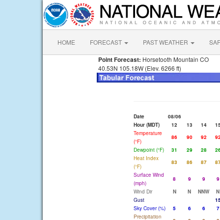
HOME
FORECAST
PAST WEATHER
SA
Point Forecast:
Horsetooth Mountain CO
40.53N 105.18W (Elev. 6266 ft)
Date
08/06
Hour (MDT)
12
13
14
1
Temperature
86
90
92
9
(°F)
Dewpoint (°F)
31
29
28
2
Heat Index
83
86
87
8
(°F)
Surface Wind
8
9
9
9
(mph)
Wind Dir
N
N
NNW
N
Gust
1
Sky Cover (%)
5
6
6
7
Precipitation