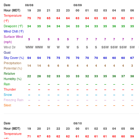
Date
08/08
08/09
Hour (MDT)
19
20
21
22
23
00
01
02
03
04
05
06
Temperature
75
70
65
64
64
63
64
63
63
63
62
61
(°F)
Dewpoint (°F)
34
35
34
34
34
33
34
33
35
36
35
35
Wind Chill (°F)
Surface Wind
5
5
5
5
5
7
7
7
7
7
7
7
(mph)
Wind Dir
WNW
WNW
W
W
W
S
S
S
SSW
SSW
SSW
SW
Gust
Sky Cover (%)
54
54
75
75
75
70
70
70
60
60
60
67
Precipitation
14
14
6
6
6
4
4
4
4
4
4
3
Potential (%)
Relative
22
28
32
33
33
33
32
33
35
36
37
38
Humidity (%)
Rain
--
--
--
--
--
--
--
--
--
--
--
--
Thunder
--
--
--
--
--
--
--
--
--
--
--
--
Snow
--
--
--
--
--
--
--
--
--
--
--
--
Freezing Rain
--
--
--
--
--
--
--
--
--
--
--
--
Sleet
--
--
--
--
--
--
--
--
--
--
--
--
Date
08/10
Hour (MDT)
19
20
21
22
23
00
01
02
03
04
05
06
Temperature
71
67
63
62
62
61
62
61
61
60
60
59