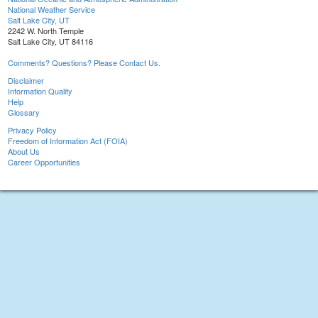
National Weather Service
Salt Lake City, UT
2242 W. North Temple
Salt Lake City, UT 84116
Comments? Questions? Please Contact Us.
Disclaimer
Information Quality
Help
Glossary
Privacy Policy
Freedom of Information Act (FOIA)
About Us
Career Opportunities