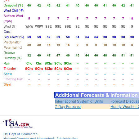
(°F)
Dewpoint (°F)
40
42
42
42
41
40
40
40
41
40
42
41
Wind Chill (°F)
Surface Wind
5
5
7
7
7
7
7
7
7
7
7
8
(mph)
Wind Dir
WNW
WNW
SSE
SSE
SSE
SE
SE
SE
SE
SE
SE
S
Gust
Sky Cover (%)
53
53
59
59
59
64
64
64
38
38
38
30
Precipitation
30
30
16
16
16
0
0
0
10
10
10
8
Potential (%)
Relative
32
40
47
47
46
45
44
46
48
48
51
51
Humidity (%)
Rain
Chc
Chc
SChc
SChc
SChc
--
--
--
--
--
--
--
Thunder
SChc
SChc
SChc
SChc
SChc
--
--
--
--
--
--
--
Snow
--
--
--
--
--
--
--
--
--
--
--
--
Freezing Rain
--
--
--
--
--
--
--
--
--
--
--
--
Sleet
--
--
--
--
--
--
--
--
--
--
--
--
International System of Units
Forecast Discus
7-Day Forecast
Hourly Weather 
US Dept of Commerce
National Oceanic and Atmospheric Administration