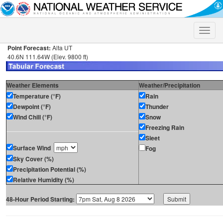
Toggle
naviga
Point Forecast:
Alta UT
40.6N 111.64W (Elev. 9800 ft)
Weather Elements
Weather/Precipitation
Temperature (°F)
Rain
Dewpoint (°F)
Thunder
Wind Chill (°F)
Snow
Freezing Rain
Sleet
Surface Wind
Fog
Sky Cover (%)
Precipitation Potential (%)
Relative Humidity (%)
48-Hour Period Starting: