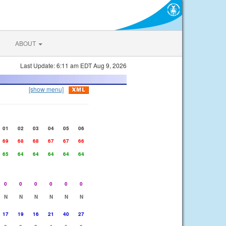
ABOUT
Last Update: 6:11 am EDT Aug 9, 2026
[show menu]
01
02
03
04
05
06
69
68
68
67
67
66
65
64
64
64
64
64
0
0
0
0
0
0
N
N
N
N
N
N
17
19
16
21
40
27