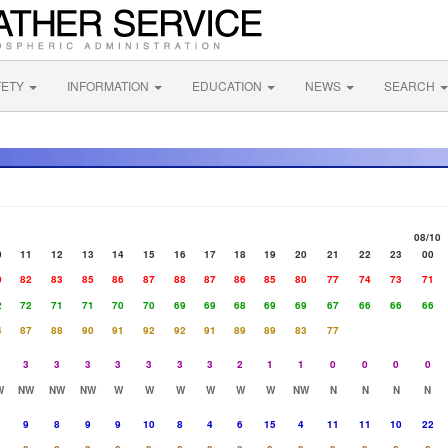
FETY
INFORMATION
EDUCATION
NEWS
SEARCH
08/10
0
11
12
13
14
15
16
17
18
19
20
21
22
23
00
0
82
83
85
86
87
88
87
86
85
80
77
74
73
71
2
72
71
71
70
70
69
69
68
69
69
67
66
66
66
4
87
88
90
91
92
92
91
89
89
83
77
3
3
3
3
3
3
3
2
1
1
0
0
0
0
W
NW
NW
NW
W
W
W
W
W
W
NW
N
N
N
N
9
8
9
9
10
8
4
6
15
4
11
11
10
22