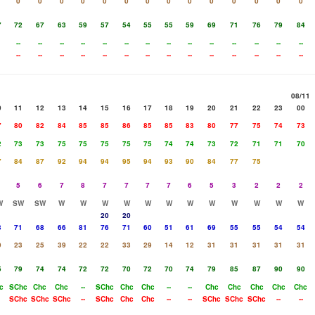
0
0
0
0
0
0
0
0
0
0
0
0
0
0
7
72
67
63
59
57
54
55
55
59
69
71
76
79
84
--
--
--
--
--
--
--
--
--
--
--
--
--
--
--
--
--
--
--
--
--
--
--
--
--
--
--
--
08/11
0
11
12
13
14
15
16
17
18
19
20
21
22
23
00
7
80
82
84
85
85
86
85
85
83
80
77
75
74
73
2
73
73
75
75
75
75
75
74
74
73
72
71
71
70
7
84
87
92
94
94
95
94
93
90
84
77
75
5
6
7
8
7
7
7
7
6
5
3
2
2
2
W
SW
SW
W
W
W
W
W
W
W
W
W
W
W
W
20
20
3
71
68
66
81
76
71
60
51
61
69
55
55
54
54
9
23
25
39
22
22
33
29
14
12
31
31
31
31
31
5
79
74
74
72
72
70
72
70
74
79
85
87
90
90
c
SChc
Chc
Chc
--
SChc
Chc
Chc
--
--
Chc
Chc
Chc
Chc
Chc
SChc
SChc
SChc
--
SChc
Chc
Chc
--
--
SChc
SChc
SChc
--
--