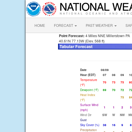
HOME
FORECAST
PAST WEATHER
SA
Point Forecast:
4 Miles NNE Millerstown PA
40.61N 77.13W (Elev. 568 ft)
Date
08/09
Hour (EDT)
07
08
09
1
Temperature
70
73
75
8
(°F)
Dewpoint (°F)
69
70
72
7
Heat Index
75
8
(°F)
Surface Wind
1
1
2
3
(mph)
Wind Dir
SW
W
NW
N
Gust
Sky Cover (%)
38
16
9
8
Precipitation