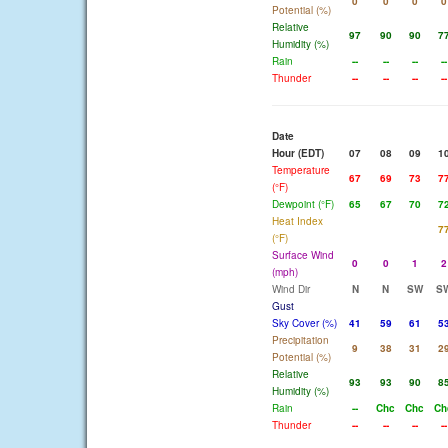
0
0
0
0
Potential (%)
Relative
97
90
90
7
Humidity (%)
Rain
--
--
--
--
Thunder
--
--
--
--
Date
Hour (EDT)
07
08
09
1
Temperature
67
69
73
7
(°F)
Dewpoint (°F)
65
67
70
7
Heat Index
7
(°F)
Surface Wind
0
0
1
2
(mph)
Wind Dir
N
N
SW
S
Gust
Sky Cover (%)
41
59
61
5
Precipitation
9
38
31
2
Potential (%)
Relative
93
93
90
8
Humidity (%)
Rain
--
Chc
Chc
Ch
Thunder
--
--
--
--