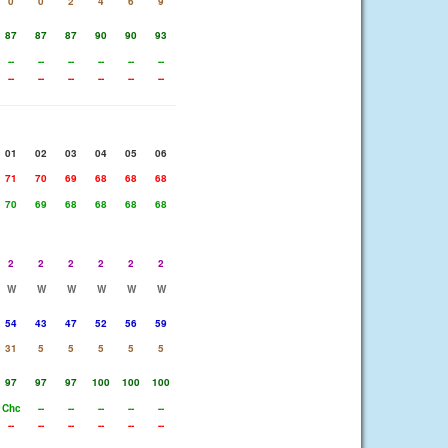
0
0
2
4
6
9
87
87
87
90
90
93
--
--
--
--
--
--
--
--
--
--
--
--
01
02
03
04
05
06
71
70
69
68
68
68
70
69
68
68
68
68
2
2
2
2
2
2
W
W
W
W
W
W
54
43
47
52
56
59
31
5
5
5
5
5
97
97
97
100
100
100
Chc
--
--
--
--
--
--
--
--
--
--
--