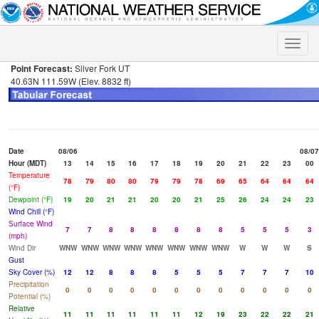
Toggle
naviga
Point Forecast:
Silver Fork UT
40.63N 111.59W (Elev. 8832 ft)
Date
08/06
08/07
Hour (MDT)
13
14
15
16
17
18
19
20
21
22
23
00
Temperature
78
79
80
80
79
79
78
69
65
64
64
64
(°F)
Dewpoint (°F)
19
20
21
21
20
20
21
25
26
24
24
23
Wind Chill (°F)
Surface Wind
7
7
8
8
8
8
8
8
5
5
5
3
(mph)
Wind Dir
WNW
WNW
WNW
WNW
WNW
WNW
WNW
WNW
W
W
W
S
Gust
Sky Cover (%)
12
12
8
8
8
5
5
5
7
7
7
10
Precipitation
0
0
0
0
0
0
0
0
0
0
0
0
Potential (%)
Relative
11
11
11
11
11
11
12
19
23
22
22
21