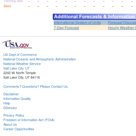
Freezing Rain
--
--
--
--
--
--
--
--
--
--
--
--
Sleet
--
--
--
--
--
--
--
--
--
--
--
--
International System of Units
Forecast Discus
7-Day Forecast
Hourly Weather 
US Dept of Commerce
National Oceanic and Atmospheric Administration
National Weather Service
Salt Lake City, UT
2242 W. North Temple
Salt Lake City, UT 84116
Comments? Questions? Please Contact Us.
Disclaimer
Information Quality
Help
Glossary
Privacy Policy
Freedom of Information Act (FOIA)
About Us
Career Opportunities