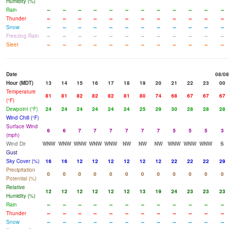
Humidity (%)
Rain
--
--
--
--
--
--
--
--
--
--
--
--
Thunder
--
--
--
--
--
--
--
--
--
--
--
--
Snow
--
--
--
--
--
--
--
--
--
--
--
--
Freezing Rain
--
--
--
--
--
--
--
--
--
--
--
--
Sleet
--
--
--
--
--
--
--
--
--
--
--
--
Date
08/08
Hour (MDT)
13
14
15
16
17
18
19
20
21
22
23
00
Temperature
81
81
82
82
82
81
80
74
68
67
67
67
(°F)
Dewpoint (°F)
24
24
24
24
24
24
25
29
30
28
28
28
Wind Chill (°F)
Surface Wind
6
6
7
7
7
7
7
7
5
5
5
3
(mph)
Wind Dir
WNW
WNW
WNW
WNW
WNW
NW
NW
NW
WNW
WNW
WNW
S
Gust
Sky Cover (%)
16
16
12
12
12
12
12
12
22
22
22
29
Precipitation
0
0
0
0
0
0
0
0
0
0
0
0
Potential (%)
Relative
12
12
12
12
12
12
13
19
24
23
23
23
Humidity (%)
Rain
--
--
--
--
--
--
--
--
--
--
--
--
Thunder
--
--
--
--
--
--
--
--
--
--
--
--
Snow
--
--
--
--
--
--
--
--
--
--
--
--