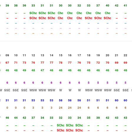
9
39
38
36
33
31
31
30
30
32
33
37
40
42
41
--
--
--
SChc
SChc
SChc
Chc
Chc
Chc
Chc
Chc
Chc
--
--
--
--
--
SChc
SChc
SChc
Chc
Chc
Chc
SChc
SChc
SChc
--
--
--
--
--
--
--
--
--
--
--
--
--
--
--
--
--
--
--
--
--
--
--
--
--
--
--
--
--
--
--
--
--
--
--
--
--
--
--
--
--
--
--
--
8
09
10
11
12
13
14
15
16
17
18
19
20
21
22
4
67
71
73
76
77
77
78
77
76
75
72
70
69
69
3
46
48
49
48
47
46
46
46
46
46
46
46
46
46
6
6
6
6
6
6
6
6
6
5
5
5
5
5
W
SSE
SSE
SSE
WSW
WSW
WSW
W
W
W
WSW
WSW
WSW
SSE
SSE
2
31
31
31
53
53
53
58
58
58
51
51
51
60
60
0
0
0
3
3
3
24
24
24
6
6
6
6
6
7
46
44
42
37
34
33
32
33
34
35
39
42
43
43
--
--
--
--
--
--
SChc
SChc
SChc
--
--
--
--
--
--
--
--
--
--
--
SChc
SChc
SChc
--
--
--
--
--