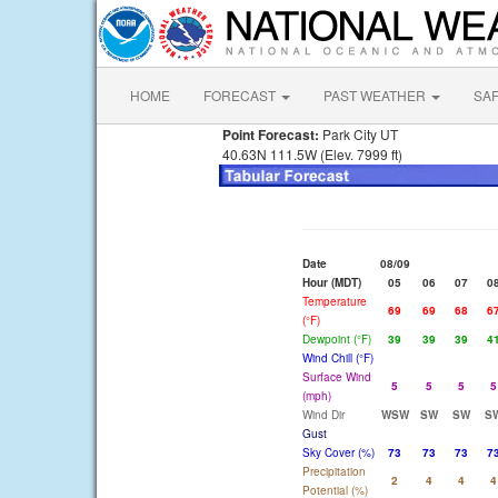
HOME
FORECAST
PAST WEATHER
SA
Point Forecast:
Park City UT
40.63N 111.5W (Elev. 7999 ft)
Date
08/09
Hour (MDT)
05
06
07
0
Temperature
69
69
68
6
(°F)
Dewpoint (°F)
39
39
39
4
Wind Chill (°F)
Surface Wind
5
5
5
5
(mph)
Wind Dir
WSW
SW
SW
S
Gust
Sky Cover (%)
73
73
73
7
Precipitation
2
4
4
4
Potential (%)