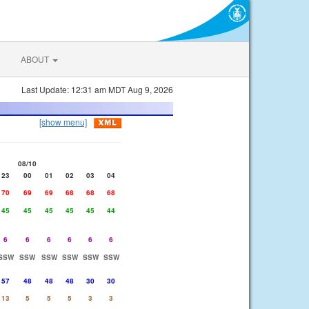
ABOUT
Last Update: 12:31 am MDT Aug 9, 2026
[show menu]
08/10
23
00
01
02
03
04
70
69
69
68
68
68
45
45
45
45
45
44
6
6
6
6
6
6
SSW
SSW
SSW
SSW
SSW
SSW
57
48
48
48
30
30
13
5
5
5
3
3