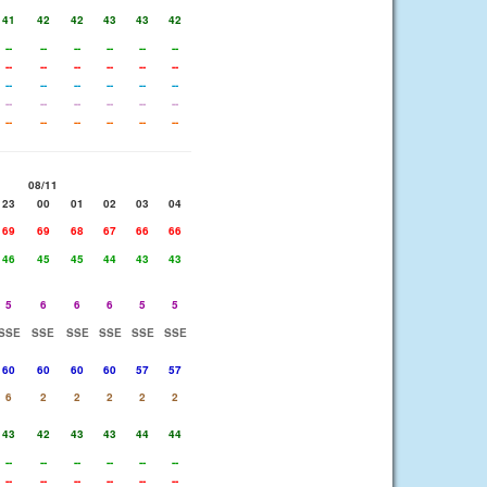
41
42
42
43
43
42
--
--
--
--
--
--
--
--
--
--
--
--
--
--
--
--
--
--
--
--
--
--
--
--
--
--
--
--
--
--
08/11
23
00
01
02
03
04
69
69
68
67
66
66
46
45
45
44
43
43
5
6
6
6
5
5
SSE
SSE
SSE
SSE
SSE
SSE
60
60
60
60
57
57
6
2
2
2
2
2
43
42
43
43
44
44
--
--
--
--
--
--
--
--
--
--
--
--