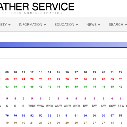
FETY
INFORMATION
EDUCATION
NEWS
SEARCH
8
09
10
11
12
13
14
15
16
17
18
19
20
21
22
7
69
72
74
76
78
78
79
78
77
76
73
70
69
70
1
43
45
45
45
45
45
45
44
45
45
45
45
45
45
5
5
5
5
5
5
5
5
5
5
5
5
6
6
W
S
S
S
WNW
WNW
WNW
WNW
WNW
WNW
NW
NW
NW
SSW
SSW
3
76
76
76
52
52
52
51
51
51
60
60
60
57
57
10
10
10
21
21
21
26
26
26
27
27
27
13
13