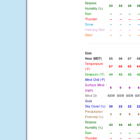
Relative
33
34
35
3
Humidity (%)
Rain
--
--
--
--
Thunder
--
--
--
--
Snow
--
--
--
--
Freezing Rain
--
--
--
--
Sleet
--
--
--
--
Date
Hour (MDT)
05
06
07
0
Temperature
67
66
65
6
(°F)
Dewpoint (°F)
44
43
43
4
Wind Chill (°F)
Surface Wind
6
6
6
6
(mph)
Wind Dir
SSW
SSW
SSW
SS
Gust
Sky Cover (%)
30
22
22
2
Precipitation
3
6
6
6
Potential (%)
Relative
43
44
45
4
Humidity (%)
Rain
--
--
--
--
Thunder
--
--
--
--