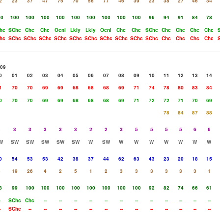
2
23
37
47
75
70
56
77
46
39
23
38
27
46
34
00
100
100
100
100
100
100
100
100
100
96
94
91
84
78
hc
SChc
Chc
Chc
Ocnl
Lkly
Lkly
Ocnl
Chc
Chc
SChc
Chc
Chc
Chc
Chc
hc
SChc
SChc
SChc
SChc
SChc
SChc
SChc
SChc
SChc
SChc
Chc
Chc
Chc
Chc
/09
0
01
02
03
04
05
06
07
08
09
10
11
12
13
14
1
70
70
69
69
68
68
68
69
71
74
78
80
83
84
0
70
70
69
69
68
68
68
69
71
72
72
71
70
69
78
84
87
88
3
3
3
3
3
3
2
2
3
5
5
5
5
6
6
W
SW
SW
SW
SW
SW
W
SW
W
W
W
W
W
W
W
0
54
53
53
42
38
37
44
62
63
43
23
20
18
15
5
19
26
4
2
5
1
2
3
3
3
3
3
3
1
8
99
100
100
100
100
100
100
100
100
92
82
74
66
61
-
SChc
Chc
--
--
--
--
--
--
--
--
--
--
--
--
-
SChc
--
--
--
--
--
--
--
--
--
--
--
--
--