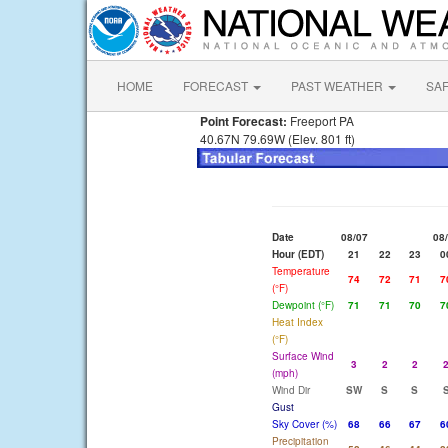
HOME
FORECAST
PAST WEATHER
SA
Point Forecast:
Freeport PA
40.67N 79.69W (Elev. 801 ft)
Date
08/07
08
Hour (EDT)
21
22
23
0
Temperature
74
72
71
7
(°F)
Dewpoint (°F)
71
71
70
7
Heat Index
(°F)
Surface Wind
3
2
2
(mph)
Wind Dir
SW
S
S
Gust
Sky Cover (%)
68
66
67
6
Precipitation