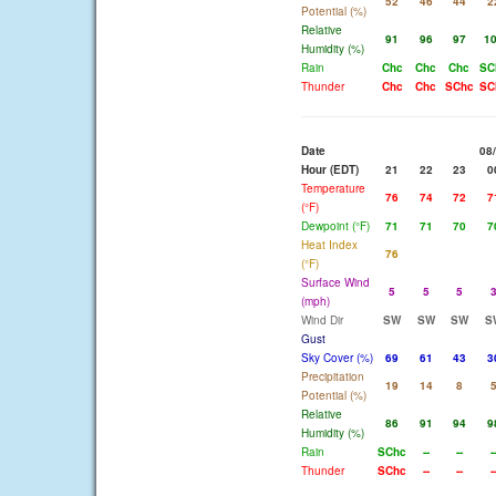
52
46
44
2
Potential (%)
Relative
91
96
97
1
Humidity (%)
Rain
Chc
Chc
Chc
SC
Thunder
Chc
Chc
SChc
SC
Date
08
Hour (EDT)
21
22
23
0
Temperature
76
74
72
7
(°F)
Dewpoint (°F)
71
71
70
7
Heat Index
76
(°F)
Surface Wind
5
5
5
(mph)
Wind Dir
SW
SW
SW
S
Gust
Sky Cover (%)
69
61
43
3
Precipitation
19
14
8
Potential (%)
Relative
86
91
94
9
Humidity (%)
Rain
SChc
--
--
-
Thunder
SChc
--
--
-