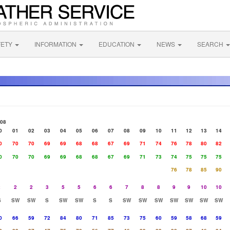
FETY
INFORMATION
EDUCATION
NEWS
SEARCH
/08
0
01
02
03
04
05
06
07
08
09
10
11
12
13
14
0
70
70
69
69
68
68
67
69
71
74
76
78
80
82
0
70
70
69
69
68
68
67
69
71
73
74
75
75
75
76
78
85
90
2
2
2
3
5
5
6
6
7
8
8
9
9
10
10
S
SW
SW
S
SW
SW
S
S
SW
SW
SW
SW
SW
SW
SW
0
66
59
72
84
80
71
85
73
75
60
59
58
68
59