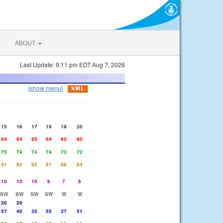
ABOUT
Last Update: 9:11 pm EDT Aug 7, 2026
[show menu]
15
16
17
18
19
20
84
84
85
84
82
80
75
74
74
74
73
72
91
92
92
91
88
84
10
10
10
9
7
6
SW
SW
SW
SW
W
W
20
20
57
40
35
55
37
51