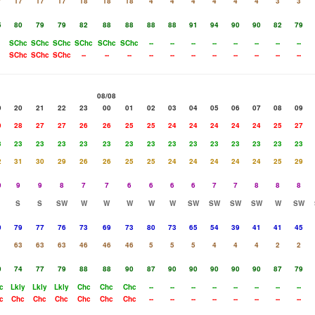
7
17
17
17
18
18
18
4
4
4
4
4
4
3
3
5
80
79
79
82
88
88
88
88
91
94
90
90
82
79
SChc
SChc
SChc
SChc
SChc
SChc
--
--
--
--
--
--
--
--
SChc
SChc
SChc
--
--
--
--
--
--
--
--
--
--
--
08/08
9
20
21
22
23
00
01
02
03
04
05
06
07
08
09
9
28
27
27
26
26
25
25
24
24
24
24
24
25
27
3
23
23
23
23
23
23
23
23
23
23
23
23
23
23
2
31
30
29
26
26
25
25
24
24
24
24
24
25
29
0
9
9
8
7
7
6
6
6
6
7
7
8
8
8
S
S
SW
W
W
W
W
W
SW
SW
SW
SW
W
SW
0
79
77
76
73
69
73
80
73
65
54
39
41
41
45
1
63
63
63
46
46
46
5
5
5
4
4
4
2
2
0
74
77
79
88
88
90
87
90
90
90
90
90
87
79
c
Lkly
Lkly
Lkly
Chc
Chc
Chc
--
--
--
--
--
--
--
--
c
Chc
Chc
Chc
Chc
Chc
Chc
--
--
--
--
--
--
--
--