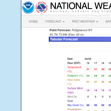
HOME
FORECAST
PAST WEATHER
SA
Point Forecast:
Ridgewood NY
40.7N 73.9W (Elev. 30 m)
Date
08/06
Hour (EDT)
16
17
18
1
Temperature
31
31
30
2
(°C)
Dewpoint (°C)
24
24
24
2
Heat Index
37
37
36
3
(°C)
Surface Wind
14
14
13
1
(mph)
Wind Dir
S
S
S
S
Gust
Sky Cover (%)
30
30
30
3
Precipitation