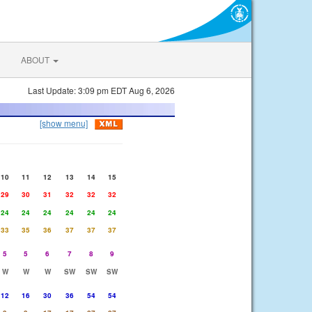
ABOUT
Last Update: 3:09 pm EDT Aug 6, 2026
[show menu]
10
11
12
13
14
15
29
30
31
32
32
32
24
24
24
24
24
24
33
35
36
37
37
37
5
5
6
7
8
9
W
W
W
SW
SW
SW
12
16
30
36
54
54