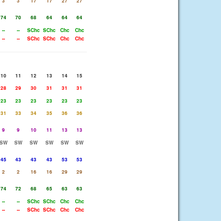
3
3
17
17
27
27
74
70
68
64
64
64
--
--
SChc
SChc
Chc
Chc
--
--
SChc
SChc
Chc
Chc
10
11
12
13
14
15
28
29
30
31
31
31
23
23
23
23
23
23
31
33
34
35
36
36
9
9
10
11
13
13
SW
SW
SW
SW
SW
SW
45
43
43
43
53
53
2
2
16
16
29
29
74
72
68
65
63
63
--
--
SChc
SChc
Chc
Chc
--
--
SChc
SChc
Chc
Chc