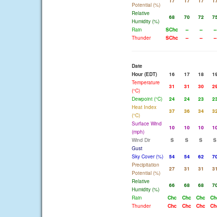
17
17
17
1
Potential (%)
Relative
68
70
72
7
Humidity (%)
Rain
SChc
--
--
--
Thunder
SChc
--
--
--
Date
Hour (EDT)
16
17
18
1
Temperature
31
31
30
2
(°C)
Dewpoint (°C)
24
24
23
2
Heat Index
37
36
34
3
(°C)
Surface Wind
10
10
10
1
(mph)
Wind Dir
S
S
S
S
Gust
Sky Cover (%)
54
54
62
7
Precipitation
27
31
31
3
Potential (%)
Relative
66
68
68
7
Humidity (%)
Rain
Chc
Chc
Chc
Ch
Thunder
Chc
Chc
Chc
Ch