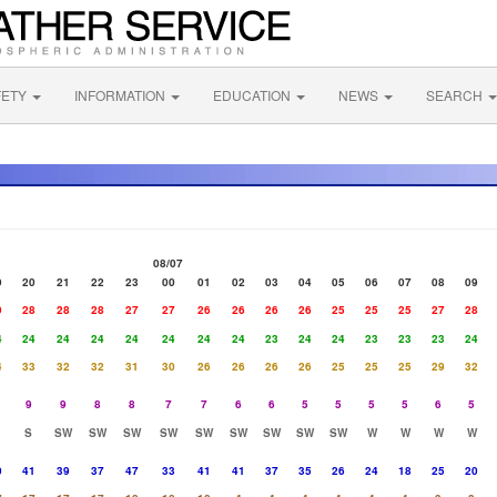
FETY
INFORMATION
EDUCATION
NEWS
SEARCH
08/07
9
20
21
22
23
00
01
02
03
04
05
06
07
08
09
9
28
28
28
27
27
26
26
26
26
25
25
25
27
28
4
24
24
24
24
24
24
24
23
24
24
23
23
23
24
4
33
32
32
31
30
26
26
26
26
25
25
25
29
32
1
9
9
8
8
7
7
6
6
5
5
5
5
6
5
S
SW
SW
SW
SW
SW
SW
SW
SW
SW
W
W
W
W
0
41
39
37
47
33
41
41
37
35
26
24
18
25
20