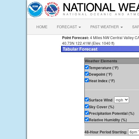
HOME
FORECAST
PAST WEATHER
SA
Point Forecast:
4 Miles NW Central Valley C
40.73N 122.41W (Elev. 1040 ft)
Weather Elements
Temperature (°F)
Dewpoint (°F)
Heat Index (°F)
Surface Wind
Sky Cover (%)
Precipitation Potential (%)
Relative Humidity (%)
48-Hour Period Starting: