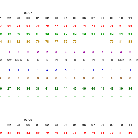
08/07
1
22
23
00
01
02
03
04
05
06
07
08
09
10
11
7
86
84
81
79
78
77
75
75
74
71
73
76
81
85
8
48
49
50
51
52
52
52
52
52
51
53
52
54
54
4
83
82
80
79
78
77
75
75
76
81
83
1
1
2
2
2
2
3
3
3
3
3
5
3
3
2
W
SW
NNW
N
N
N
N
N
N
N
N
N
N
NNE
E
1
2
1
1
1
0
0
0
1
1
1
0
1
1
1
0
0
0
0
0
0
0
0
0
0
0
0
0
0
0
6
27
30
34
38
41
42
44
45
46
49
49
43
39
34
-
--
--
--
--
--
--
--
--
--
--
--
--
--
--
-
--
--
--
--
--
--
--
--
--
--
--
--
--
--
08/08
1
22
23
00
01
02
03
04
05
06
07
08
09
10
11
0
88
85
82
80
79
79
78
77
76
74
73
76
81
86