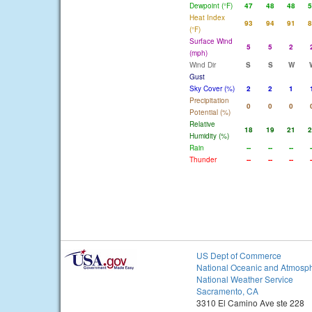
Dewpoint (°F)
47
48
48
5
Heat Index
93
94
91
8
(°F)
Surface Wind
5
5
2
(mph)
Wind Dir
S
S
W
Gust
Sky Cover (%)
2
2
1
Precipitation
0
0
0
Potential (%)
Relative
18
19
21
2
Humidity (%)
Rain
--
--
--
-
Thunder
--
--
--
-
US Dept of Commerce
National Oceanic and Atmosph
National Weather Service
Sacramento, CA
3310 El Camino Ave ste 228