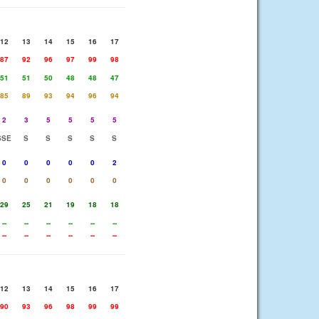
12
13
14
15
16
17
87
92
96
97
99
98
51
51
50
48
48
47
85
89
93
94
96
94
2
3
5
5
5
5
SSE
S
S
S
S
S
0
0
0
0
0
2
0
0
0
0
0
0
29
25
21
19
18
18
--
--
--
--
--
--
--
--
--
--
--
--
12
13
14
15
16
17
90
93
96
98
99
99