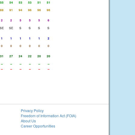
55
54
53
53
51
51
88
91
94
96
96
96
2
2
5
5
5
6
SE
SE
S
S
S
S
1
1
1
1
1
2
0
0
0
0
0
0
31
27
24
22
20
20
--
--
--
--
--
--
--
--
--
--
--
--
Privacy Policy
Freedom of Information Act (FOIA)
About Us
Career Opportunities