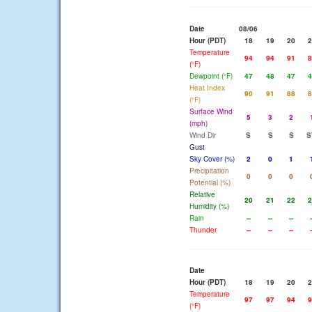
Date
08/06
Hour (PDT)
18
19
20
2
Temperature
94
94
91
8
(°F)
Dewpoint (°F)
47
48
47
4
Heat Index
90
91
88
8
(°F)
Surface Wind
5
3
2
(mph)
Wind Dir
S
S
S
S
Gust
Sky Cover (%)
2
0
1
Precipitation
0
0
0
Potential (%)
Relative
20
21
22
2
Humidity (%)
Rain
--
--
--
-
Thunder
--
--
--
-
Date
Hour (PDT)
18
19
20
2
Temperature
97
97
94
9
(°F)