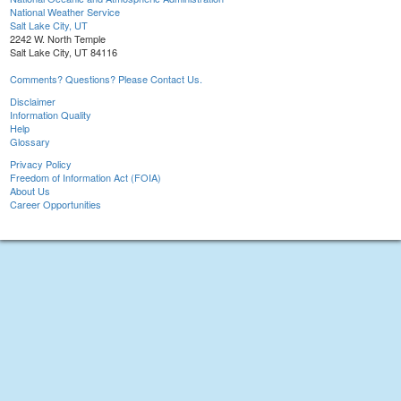
National Weather Service
Salt Lake City, UT
2242 W. North Temple
Salt Lake City, UT 84116
Comments? Questions? Please Contact Us.
Disclaimer
Information Quality
Help
Glossary
Privacy Policy
Freedom of Information Act (FOIA)
About Us
Career Opportunities