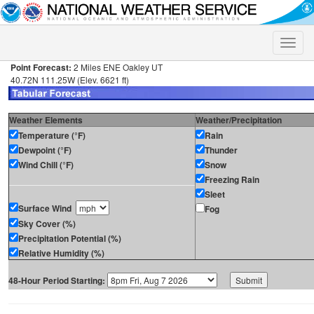
Toggle
naviga
Point Forecast:
2 Miles ENE Oakley UT
40.72N 111.25W (Elev. 6621 ft)
Weather Elements
Weather/Precipitation
Temperature (°F)
Rain
Dewpoint (°F)
Thunder
Wind Chill (°F)
Snow
Freezing Rain
Sleet
Surface Wind
Fog
Sky Cover (%)
Precipitation Potential (%)
Relative Humidity (%)
48-Hour Period Starting: