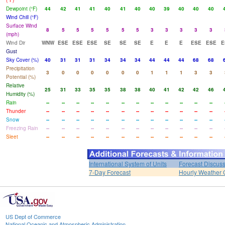
(°F)
Dewpoint (°F)
44
42
41
41
40
41
40
40
39
40
40
40
Wind Chill (°F)
Surface Wind
8
5
5
5
5
5
5
3
3
3
3
3
(mph)
Wind Dir
WNW
ESE
ESE
ESE
SE
SE
SE
E
E
E
ESE
ESE
E
Gust
Sky Cover (%)
40
31
31
31
34
34
34
44
44
44
68
68
Precipitation
3
0
0
0
0
0
0
1
1
1
3
3
Potential (%)
Relative
25
31
33
35
35
38
38
40
41
42
42
46
Humidity (%)
Rain
--
--
--
--
--
--
--
--
--
--
--
--
Thunder
--
--
--
--
--
--
--
--
--
--
--
--
Snow
--
--
--
--
--
--
--
--
--
--
--
--
Freezing Rain
--
--
--
--
--
--
--
--
--
--
--
--
Sleet
--
--
--
--
--
--
--
--
--
--
--
--
International System of Units
Forecast Discus
7-Day Forecast
Hourly Weather 
US Dept of Commerce
National Oceanic and Atmospheric Administration