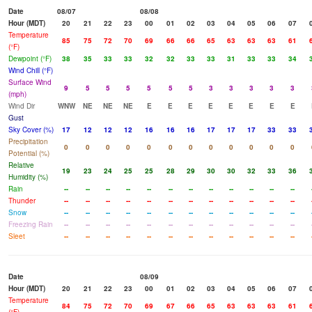
Date
08/07
08/08
Hour (MDT)
20
21
22
23
00
01
02
03
04
05
06
07
Temperature
85
75
72
70
69
66
66
65
63
63
63
61
(°F)
Dewpoint (°F)
38
35
33
33
32
32
33
33
31
33
33
34
Wind Chill (°F)
Surface Wind
9
5
5
5
5
5
5
3
3
3
3
3
(mph)
Wind Dir
WNW
NE
NE
NE
E
E
E
E
E
E
E
E
Gust
Sky Cover (%)
17
12
12
12
16
16
16
17
17
17
33
33
Precipitation
0
0
0
0
0
0
0
0
0
0
0
0
Potential (%)
Relative
19
23
24
25
25
28
29
30
30
32
33
36
Humidity (%)
Rain
--
--
--
--
--
--
--
--
--
--
--
--
Thunder
--
--
--
--
--
--
--
--
--
--
--
--
Snow
--
--
--
--
--
--
--
--
--
--
--
--
Freezing Rain
--
--
--
--
--
--
--
--
--
--
--
--
Sleet
--
--
--
--
--
--
--
--
--
--
--
--
Date
08/09
Hour (MDT)
20
21
22
23
00
01
02
03
04
05
06
07
Temperature
84
75
72
70
69
67
66
65
63
63
63
61