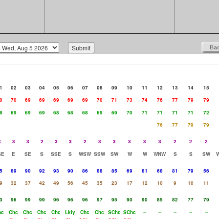
1
02
03
04
05
06
07
08
09
10
11
12
13
14
15
0
70
69
69
69
69
69
70
71
73
74
76
77
79
79
8
69
69
69
68
68
68
69
69
70
71
71
71
71
72
76
77
79
79
3
3
3
2
3
3
2
3
3
3
3
3
2
2
2
SE
E
SE
S
SSE
S
WSW
SSW
SW
W
W
WNW
S
S
SW
5
89
90
92
93
90
86
88
85
69
81
68
81
79
56
9
32
37
42
49
56
45
35
23
17
12
10
9
10
11
3
96
99
99
96
96
96
97
95
90
90
85
82
77
79
hc
Chc
Chc
Chc
Chc
Lkly
Chc
Chc
SChc
SChc
--
--
--
--
--