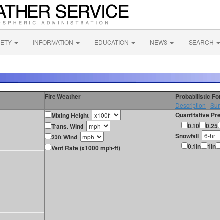
FETY
INFORMATION
EDUCATION
NEWS
SEARCH
Fire Weather
Probabilistic F
Description
|
Sur
Quantitative Pre
Mixing Height
0.10
0.25
Trans. Wind
Snowfall
20ft Wind
0.1in
1in
Vent Rate (x1000 mph-ft)