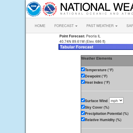
HOME
FORECAST
PAST WEATHER
SA
Point Forecast:
Peoria IL
40.74N 89.61W (Elev. 686 ft)
Weather Elements
Temperature (°F)
Dewpoint (°F)
Heat Index (°F)
Surface Wind
Sky Cover (%)
Precipitation Potential (%)
Relative Humidity (%)