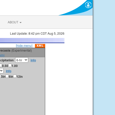
ABOUT
Last Update: 8:42 pm CDT Aug 5, 2026
[hide menu]
orecasts
(Experimental)
vey
cipitation
info
0.50
1.00
info
3in
6in
12in