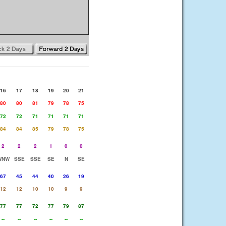
16
17
18
19
20
21
80
80
81
79
78
75
72
72
71
71
71
71
84
84
85
79
78
75
2
2
2
1
0
0
WNW
SSE
SSE
SE
N
SE
67
45
44
40
26
19
12
12
10
10
9
9
77
77
72
77
79
87
--
--
--
--
--
--