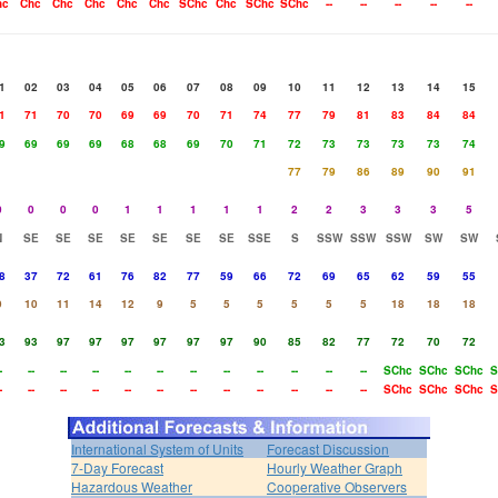
hc
Chc
Chc
Chc
Chc
Chc
SChc
Chc
SChc
SChc
--
--
--
--
--
1
02
03
04
05
06
07
08
09
10
11
12
13
14
15
1
71
70
70
69
69
70
71
74
77
79
81
83
84
84
9
69
69
69
68
68
69
70
71
72
73
73
73
73
74
77
79
86
89
90
91
0
0
0
0
1
1
1
1
1
2
2
3
3
3
5
N
SE
SE
SE
SE
SE
SE
SE
SSE
S
SSW
SSW
SSW
SW
SW
8
37
72
61
76
82
77
59
66
72
69
65
62
59
55
9
10
11
14
12
9
5
5
5
5
5
5
18
18
18
3
93
97
97
97
97
97
97
90
85
82
77
72
70
72
-
--
--
--
--
--
--
--
--
--
--
--
SChc
SChc
SChc
S
-
--
--
--
--
--
--
--
--
--
--
--
SChc
SChc
SChc
S
International System of Units
Forecast Discussion
7-Day Forecast
Hourly Weather Graph
Hazardous Weather
Cooperative Observers