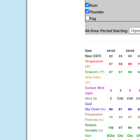
Rain
Thunder
Fog
48-Hour Period Starting:
Date
08/05
08/06
Hour (CDT)
22
23
00
0
Temperature
67
68
69
7
(°F)
Dewpoint (°F)
67
67
66
6
Heat Index
(°F)
Surface Wind
3
3
3
(mph)
Wind Dir
E
ENE
ENE
E
Gust
Sky Cover (%)
90
91
86
8
Precipitation
18
32
47
3
Potential (%)
Relative
100
97
90
9
Humidity (%)
Rain
SChc
Chc
Chc
C