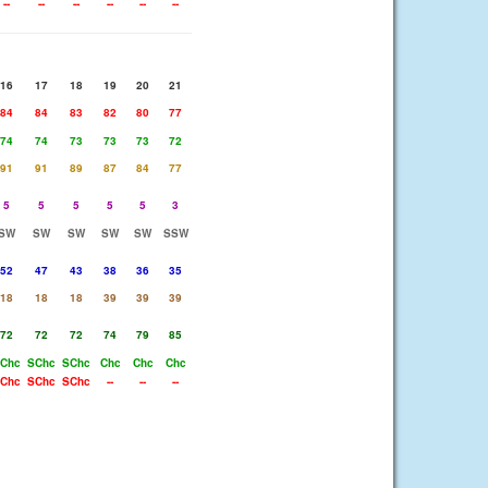
--
--
--
--
--
--
16
17
18
19
20
21
84
84
83
82
80
77
74
74
73
73
73
72
91
91
89
87
84
77
5
5
5
5
5
3
SW
SW
SW
SW
SW
SSW
52
47
43
38
36
35
18
18
18
39
39
39
72
72
72
74
79
85
Chc
SChc
SChc
Chc
Chc
Chc
Chc
SChc
SChc
--
--
--