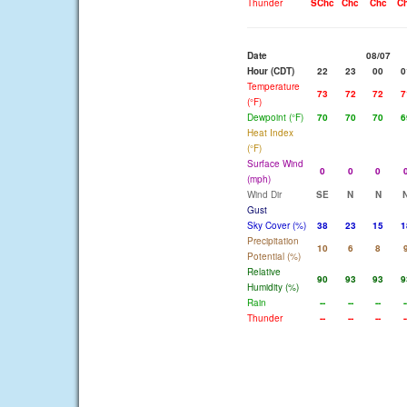
Thunder
SChc
Chc
Chc
C
Date
08/07
Hour (CDT)
22
23
00
0
Temperature
73
72
72
7
(°F)
Dewpoint (°F)
70
70
70
6
Heat Index
(°F)
Surface Wind
0
0
0
(mph)
Wind Dir
SE
N
N
Gust
Sky Cover (%)
38
23
15
1
Precipitation
10
6
8
Potential (%)
Relative
90
93
93
9
Humidity (%)
Rain
--
--
--
-
Thunder
--
--
--
-