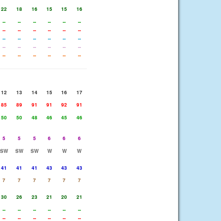
22
18
16
15
15
16
--
--
--
--
--
--
--
--
--
--
--
--
--
--
--
--
--
--
--
--
--
--
--
--
--
--
--
--
--
--
12
13
14
15
16
17
85
89
91
91
92
91
50
50
48
46
45
46
5
5
5
6
6
6
SW
SW
SW
W
W
W
41
41
41
43
43
43
7
7
7
7
7
7
30
26
23
21
20
21
--
--
--
--
--
--
--
--
--
--
--
--