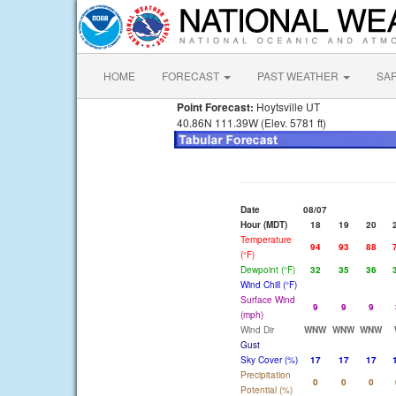
HOME
FORECAST
PAST WEATHER
SA
Point Forecast:
Hoytsville UT
40.86N 111.39W (Elev. 5781 ft)
Date
08/07
Hour (MDT)
18
19
20
Temperature
94
93
88
(°F)
Dewpoint (°F)
32
35
36
Wind Chill (°F)
Surface Wind
9
9
9
(mph)
Wind Dir
WNW
WNW
WNW
Gust
Sky Cover (%)
17
17
17
Precipitation
0
0
0
Potential (%)