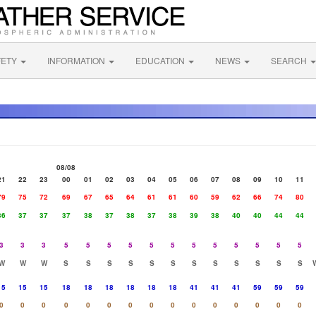
FETY
INFORMATION
EDUCATION
NEWS
SEARCH
08/08
21
22
23
00
01
02
03
04
05
06
07
08
09
10
11
79
75
72
69
67
65
64
61
61
60
59
62
66
74
80
36
37
37
37
38
37
38
37
38
39
38
40
40
44
44
3
3
3
5
5
5
5
5
5
5
5
5
5
5
5
W
W
W
S
S
S
S
S
S
S
S
S
S
S
S
15
15
15
18
18
18
18
18
18
41
41
41
59
59
59
0
0
0
0
0
0
0
0
0
0
0
0
0
0
0