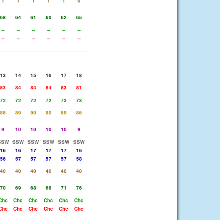
1
1
1
1
1
0
68
64
61
60
62
65
--
--
--
--
--
--
--
--
--
--
--
--
13
14
15
16
17
18
83
84
84
84
83
81
72
72
72
72
73
73
88
89
90
90
89
86
9
10
10
10
10
9
SSW
SSW
SSW
SSW
SSW
SSW
16
16
17
17
17
16
56
57
57
57
57
58
40
40
40
40
40
40
70
69
68
68
71
76
Chc
Chc
Chc
Chc
Chc
Chc
Chc
Chc
Chc
Chc
Chc
Chc