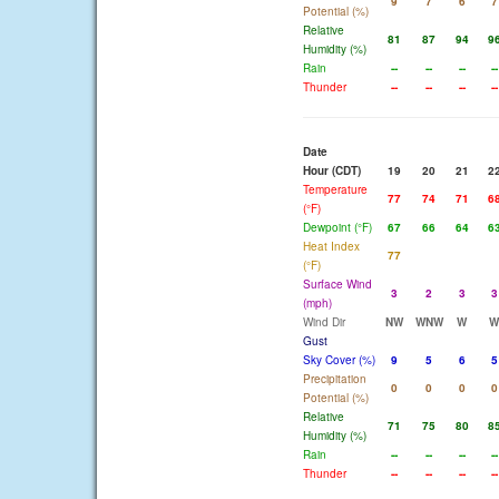
9
7
6
7
Potential (%)
Relative
81
87
94
9
Humidity (%)
Rain
--
--
--
--
Thunder
--
--
--
--
Date
Hour (CDT)
19
20
21
2
Temperature
77
74
71
6
(°F)
Dewpoint (°F)
67
66
64
6
Heat Index
77
(°F)
Surface Wind
3
2
3
3
(mph)
Wind Dir
NW
WNW
W
W
Gust
Sky Cover (%)
9
5
6
5
Precipitation
0
0
0
0
Potential (%)
Relative
71
75
80
8
Humidity (%)
Rain
--
--
--
--
Thunder
--
--
--
--