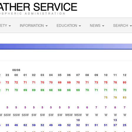
FETY
INFORMATION
EDUCATION
NEWS
SEARCH
08/08
2
23
00
01
02
03
04
05
06
07
08
09
10
11
12
3
72
72
71
71
70
70
69
69
70
71
73
75
78
80
2
71
70
69
69
69
68
68
68
69
70
71
71
71
70
75
78
83
5
5
5
5
5
5
5
5
5
6
7
7
8
7
W
SSW
SSW
SSW
SW
SW
SW
SW
WSW
WSW
W
W
W
W
W
10
13
6
35
46
62
59
52
49
49
52
52
51
51
51
37
25