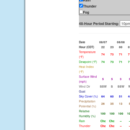
Rain
Thunder
Fog
48-Hour Period Starting:
Date
08/07
08/08
Hour (CDT)
22
23
00
0
Temperature
74
73
71
7
(°F)
Dewpoint (°F)
74
73
71
7
Heat Index
(°F)
Surface Wind
5
5
3
(mph)
Wind Dir
SSW
S
SSW
Gust
Sky Cover (%)
64
60
51
4
Precipitation
26
35
13
Potential (%)
Relative
100
100
100
1
Humidity (%)
Rain
Chc
Chc
--
-
Thunder
Chc
Chc
--
-