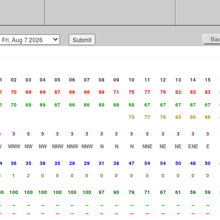
1
02
03
04
05
06
07
08
09
10
11
12
13
14
15
1
70
69
69
67
66
66
69
71
75
77
79
82
83
83
1
70
69
69
67
66
66
68
68
68
67
67
67
67
67
75
77
79
85
86
86
3
3
5
5
3
3
3
3
3
3
3
3
3
3
3
W
WNW
NW
NW
NNW
NNW
NNW
N
N
N
NNE
NE
NE
ENE
E
4
36
35
36
35
28
29
31
38
47
54
54
50
48
50
5
1
2
0
0
0
0
0
0
0
0
0
0
0
0
00
100
100
100
100
100
100
97
90
79
71
67
61
59
59
-
--
--
--
--
--
--
--
--
--
--
--
--
--
--
-
--
--
--
--
--
--
--
--
--
--
--
--
--
--