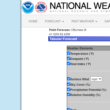
HOME
FORECAST
PAST WEATHER
SA
Point Forecast:
Ottumwa IA
41.02N 92.42W
Weather Elements
Temperature (°F)
Dewpoint (°F)
Heat Index (°F)
Surface Wind
Sky Cover (%)
Precipitation Potential (%)
Relative Humidity (%)