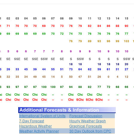
1
02
03
04
05
06
07
08
09
10
11
12
13
14
15
1
71
70
70
70
69
70
73
76
79
82
84
86
88
90
9
69
69
69
69
69
70
72
74
75
76
76
76
76
77
76
79
89
93
96
99
103
5
5
6
6
7
7
7
8
9
9
9
10
9
10
10
E
SE
SSE
SE
SSE
SSW
SE
SE
S
SSW
S
S
S
S
SSW
18
18
18
18
18
20
0
26
33
45
39
44
55
51
73
64
62
59
61
31
27
6
32
35
34
49
45
14
5
50
47
51
26
0
4
12
3
93
97
97
97
100
100
97
94
88
82
77
72
68
66
hc
Chc
Chc
Chc
Chc
Chc
--
--
Chc
Chc
Chc
Chc
--
--
--
hc
Chc
Chc
Chc
Chc
Chc
--
--
Chc
SChc
SChc
SChc
--
--
--
International System of Units
Forecast Discussion
7-Day Forecast
Hourly Weather Graph
Hazardous Weather
Graphical Forecasts
Weather Activity Planner
30 Day Outlook from CPC