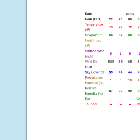
Date
08/09
Hour (CDT)
22
23
00
0
Temperature
73
72
72
7
(°F)
Dewpoint (°F)
69
69
69
6
Heat Index
(°F)
Surface Wind
5
5
5
(mph)
Wind Dir
ESE
SE
SE
S
Gust
Sky Cover (%)
55
44
44
4
Precipitation
1
0
10
2
Potential (%)
Relative
87
90
90
9
Humidity (%)
Rain
--
--
--
C
Thunder
--
--
--
C