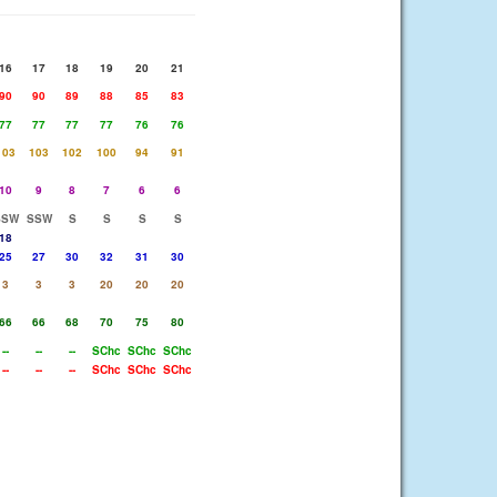
16
17
18
19
20
21
90
90
89
88
85
83
77
77
77
77
76
76
103
103
102
100
94
91
10
9
8
7
6
6
SSW
SSW
S
S
S
S
18
25
27
30
32
31
30
3
3
3
20
20
20
66
66
68
70
75
80
--
--
--
SChc
SChc
SChc
--
--
--
SChc
SChc
SChc