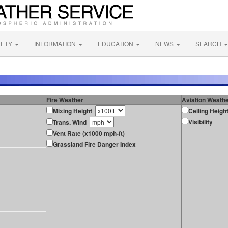
FETY
INFORMATION
EDUCATION
NEWS
SEARCH
Fire Weather
Aviation Weath
Mixing Height
Ceiling Heigh
Visibility
Trans. Wind
Vent Rate (x1000 mph-ft)
Grassland Fire Danger Index