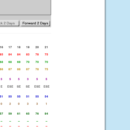
16
17
18
19
20
21
85
84
84
83
78
75
68
68
69
70
70
70
88
87
88
87
78
75
3
5
5
3
5
5
E
ESE
SE
SE
ESE
ESE
51
55
55
51
55
54
0
2
0
3
3
1
57
59
61
65
76
84
--
--
--
--
--
--
--
--
--
--
--
--