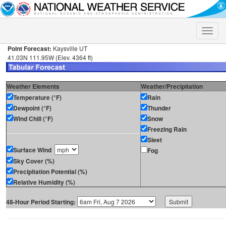
Toggle
naviga
Point Forecast:
Kaysville UT
41.03N 111.95W (Elev. 4364 ft)
Weather Elements
Weather/Precipitation
Temperature (°F)
Rain
Dewpoint (°F)
Thunder
Wind Chill (°F)
Snow
Freezing Rain
Sleet
Surface Wind
Fog
Sky Cover (%)
Precipitation Potential (%)
Relative Humidity (%)
48-Hour Period Starting: