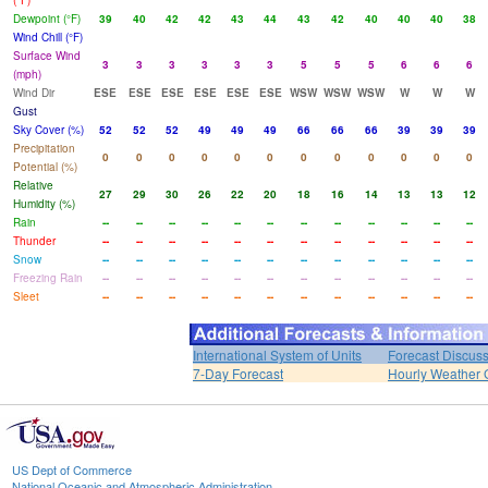
(°F)
Dewpoint (°F)
39
40
42
42
43
44
43
42
40
40
40
38
Wind Chill (°F)
Surface Wind
3
3
3
3
3
3
5
5
5
6
6
6
(mph)
Wind Dir
ESE
ESE
ESE
ESE
ESE
ESE
WSW
WSW
WSW
W
W
W
Gust
Sky Cover (%)
52
52
52
49
49
49
66
66
66
39
39
39
Precipitation
0
0
0
0
0
0
0
0
0
0
0
0
Potential (%)
Relative
27
29
30
26
22
20
18
16
14
13
13
12
Humidity (%)
Rain
--
--
--
--
--
--
--
--
--
--
--
--
Thunder
--
--
--
--
--
--
--
--
--
--
--
--
Snow
--
--
--
--
--
--
--
--
--
--
--
--
Freezing Rain
--
--
--
--
--
--
--
--
--
--
--
--
Sleet
--
--
--
--
--
--
--
--
--
--
--
--
International System of Units
Forecast Discus
7-Day Forecast
Hourly Weather 
US Dept of Commerce
National Oceanic and Atmospheric Administration