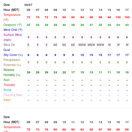
Date
08/07
Hour (MDT)
06
07
08
09
10
11
12
13
14
15
16
17
Temperature
72
70
73
79
86
90
94
96
98
99
100
100
(°F)
Dewpoint (°F)
35
35
39
39
40
39
39
37
35
35
34
34
Wind Chill (°F)
Surface Wind
5
5
5
5
5
5
5
5
5
6
6
6
(mph)
Wind Dir
E
E
E
SE
SE
SE
WSW
WSW
WSW
W
W
W
Gust
Sky Cover (%)
8
8
8
9
9
9
15
15
15
17
17
17
Precipitation
0
0
0
0
0
0
0
0
0
0
0
0
Potential (%)
Relative
26
28
29
24
20
17
15
13
11
11
10
10
Humidity (%)
Rain
--
--
--
--
--
--
--
--
--
--
--
--
Thunder
--
--
--
--
--
--
--
--
--
--
--
--
Snow
--
--
--
--
--
--
--
--
--
--
--
--
Freezing Rain
--
--
--
--
--
--
--
--
--
--
--
--
Sleet
--
--
--
--
--
--
--
--
--
--
--
--
Date
Hour (MDT)
06
07
08
09
10
11
12
13
14
15
16
17
Temperature
75
74
76
80
86
90
93
95
97
99
99
99