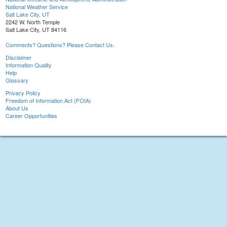
National Weather Service
Salt Lake City, UT
2242 W. North Temple
Salt Lake City, UT 84116
Comments? Questions? Please Contact Us.
Disclaimer
Information Quality
Help
Glossary
Privacy Policy
Freedom of Information Act (FOIA)
About Us
Career Opportunities