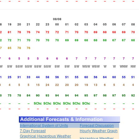
-
--
--
--
--
--
--
--
--
--
--
--
--
--
--
08/08
8
19
20
21
22
23
00
01
02
03
04
05
06
07
08
2
81
78
76
74
72
72
71
70
70
69
68
68
69
70
2
72
71
70
70
70
70
69
69
68
68
68
67
67
68
7
85
78
76
7
6
5
5
5
6
6
6
7
7
7
7
7
7
7
W
SW
SSW
SSW
SSW
SSW
SW
SW
SW
WSW
WSW
W
W
WNW
NW
1
25
31
33
44
58
56
51
55
60
56
64
60
55
51
3
4
5
5
15
24
22
20
20
19
13
6
5
4
4
0
75
78
84
90
93
94
94
94
95
97
98
97
95
92
-
--
--
--
SChc
SChc
SChc
SChc
SChc
SChc
--
--
--
--
--
-
--
--
--
--
--
--
--
--
--
--
--
--
--
--
International System of Units
Forecast Discussion
7-Day Forecast
Hourly Weather Graph
Graphical Hazardous Weather
Hazardous Weather