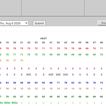
08/07
8
19
20
21
22
23
00
01
02
03
04
05
06
07
08
0
79
76
75
73
72
71
71
70
70
70
69
69
70
71
2
72
71
71
70
70
70
69
69
69
69
68
69
69
70
3
79
77
75
5
5
5
5
3
3
3
3
3
3
3
3
3
3
3
S
S
S
S
SSE
S
S
SSE
SSE
SSE
S
S
S
S
S
2
64
56
58
60
64
60
69
71
78
83
81
79
76
74
7
16
15
12
12
12
12
12
13
14
14
13
10
7
6
7
79
83
87
91
93
95
95
95
96
97
98
98
98
96
hc
SChc
SChc
--
--
--
--
--
--
--
--
--
--
--
--