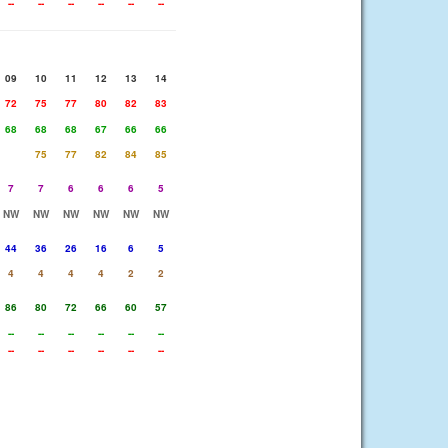
--
--
--
--
--
--
09
10
11
12
13
14
72
75
77
80
82
83
68
68
68
67
66
66
75
77
82
84
85
7
7
6
6
6
5
NW
NW
NW
NW
NW
NW
44
36
26
16
6
5
4
4
4
4
2
2
86
80
72
66
60
57
--
--
--
--
--
--
--
--
--
--
--
--