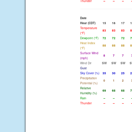
Thunder
--
--
--
-
Date
Hour (CDT)
15
16
17
1
Temperature
83
83
83
8
(°F)
Dewpoint (°F)
72
72
72
7
Heat Index
88
88
88
8
(°F)
Surface Wind
8
7
7
(mph)
Wind Dir
SW
SW
SW
S
Gust
Sky Cover (%)
35
30
25
2
Precipitation
0
1
2
Potential (%)
Relative
69
68
68
7
Humidity (%)
Rain
--
--
--
-
Thunder
--
--
--
-