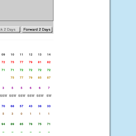
09
10
11
12
13
14
72
75
77
79
81
82
71
71
72
72
72
72
75
77
79
85
87
3
5
5
6
6
7
SSW
SSW
SSW
SSW
SSW
SW
70
68
57
43
38
33
5
3
0
1
1
1
94
89
85
78
75
71
--
--
--
--
--
--