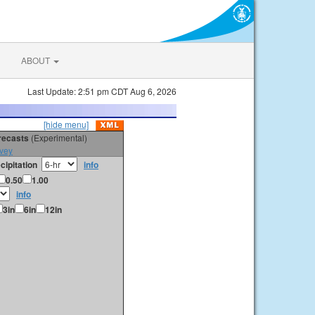
ABOUT
Last Update: 2:51 pm CDT Aug 6, 2026
[hide menu]
orecasts
(Experimental)
vey
cipitation
info
0.50
1.00
info
3in
6in
12in