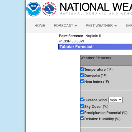
HOME
FORECAST
PAST WEATHER
SA
Point Forecast:
Naplate IL
41.33N 88.88W
Weather Elements
Temperature (°F)
Dewpoint (°F)
Heat Index (°F)
Surface Wind
Sky Cover (%)
Precipitation Potential (%)
Relative Humidity (%)