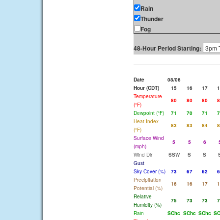
Rain
Thunder
Fog
48-Hour Period Starting:
Date
08/06
Hour (CDT)
15
16
17
1
Temperature
80
80
80
8
(°F)
Dewpoint (°F)
71
70
71
7
Heat Index
83
83
84
8
(°F)
Surface Wind
5
5
6
(mph)
Wind Dir
SSW
S
S
Gust
Sky Cover (%)
73
67
62
6
Precipitation
16
16
17
1
Potential (%)
Relative
75
73
73
7
Humidity (%)
Rain
SChc
SChc
SChc
SC