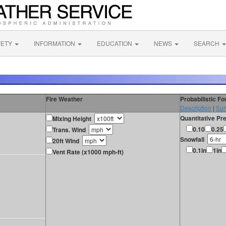
FETY
INFORMATION
EDUCATION
NEWS
SEARCH
Fire Weather
Probabilistic F
Description
|
Sur
Quantitative Pre
Mixing Height
0.10
0.25
Trans. Wind
Snowfall
20ft Wind
0.1in
1in
Vent Rate (x1000 mph-ft)