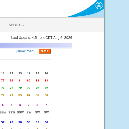
ABOUT
Last Update: 4:51 pm CDT Aug 6, 2026
[show menu]
11
12
13
14
15
16
77
79
81
82
83
83
72
72
72
72
72
72
77
79
85
87
88
88
5
6
6
7
8
7
SSW
SSW
SSW
SW
SW
SW
57
43
38
33
35
30