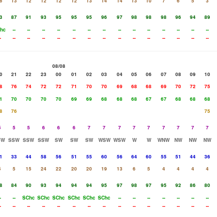
6
13
12
12
12
12
13
14
14
13
10
7
6
5
3
3
87
91
93
95
95
95
96
97
98
98
98
96
94
89
hc
--
--
--
--
--
--
--
--
--
--
--
--
--
--
-
--
--
--
--
--
--
--
--
--
--
--
--
--
--
08/08
0
21
22
23
00
01
02
03
04
05
06
07
08
09
10
8
76
74
72
72
71
70
70
69
68
68
69
70
72
75
1
70
70
70
70
69
69
68
68
68
67
67
68
68
68
8
76
75
5
5
5
6
6
6
7
7
7
7
7
7
7
7
7
SW
SSW
SSW
SSW
SW
SW
SW
WSW
WSW
W
W
WNW
NW
NW
NW
1
33
44
58
56
51
55
60
56
64
60
55
51
44
36
5
5
15
24
22
20
20
19
13
6
5
4
4
4
4
8
84
90
93
94
94
94
95
97
98
97
95
92
86
80
-
--
SChc
SChc
SChc
SChc
SChc
SChc
--
--
--
--
--
--
--
-
--
--
--
--
--
--
--
--
--
--
--
--
--
--