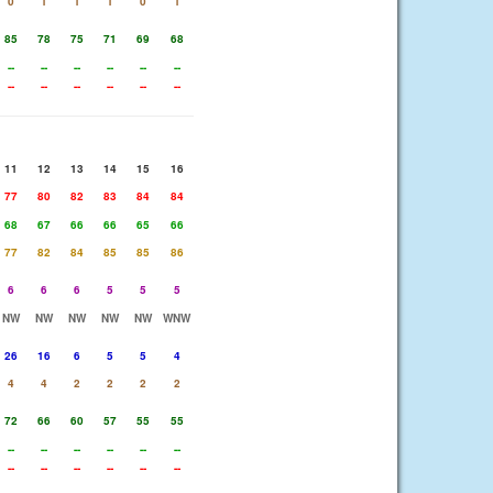
0
1
1
1
0
1
85
78
75
71
69
68
--
--
--
--
--
--
--
--
--
--
--
--
11
12
13
14
15
16
77
80
82
83
84
84
68
67
66
66
65
66
77
82
84
85
85
86
6
6
6
5
5
5
NW
NW
NW
NW
NW
WNW
26
16
6
5
5
4
4
4
2
2
2
2
72
66
60
57
55
55
--
--
--
--
--
--
--
--
--
--
--
--