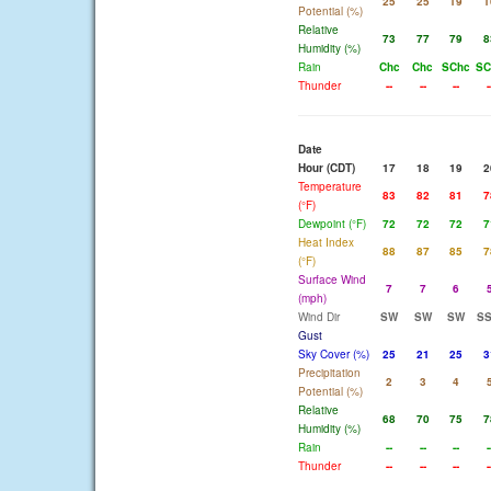
25
25
19
1
Potential (%)
Relative
73
77
79
8
Humidity (%)
Rain
Chc
Chc
SChc
SC
Thunder
--
--
--
-
Date
Hour (CDT)
17
18
19
2
Temperature
83
82
81
7
(°F)
Dewpoint (°F)
72
72
72
7
Heat Index
88
87
85
7
(°F)
Surface Wind
7
7
6
(mph)
Wind Dir
SW
SW
SW
S
Gust
Sky Cover (%)
25
21
25
3
Precipitation
2
3
4
Potential (%)
Relative
68
70
75
7
Humidity (%)
Rain
--
--
--
-
Thunder
--
--
--
-