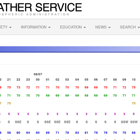
FETY
INFORMATION
EDUCATION
NEWS
SEARCH
08/07
0
21
22
23
00
01
02
03
04
05
06
07
08
09
10
6
75
73
72
71
71
70
70
70
69
69
70
71
72
75
1
71
70
70
70
69
69
69
69
68
69
69
70
71
71
7
75
75
5
5
3
3
3
3
3
3
3
3
3
3
3
3
5
S
S
SSE
S
S
SSE
SSE
SSE
S
S
S
S
S
SSW
SSW
6
58
60
64
60
69
71
78
83
81
79
76
74
70
68