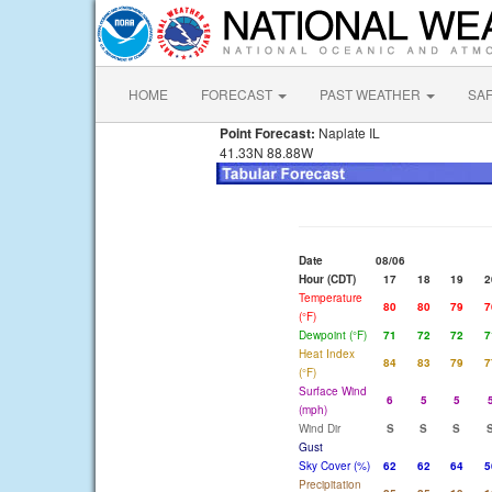
HOME
FORECAST
PAST WEATHER
SA
Point Forecast:
Naplate IL
41.33N 88.88W
Date
08/06
Hour (CDT)
17
18
19
2
Temperature
80
80
79
7
(°F)
Dewpoint (°F)
71
72
72
7
Heat Index
84
83
79
7
(°F)
Surface Wind
6
5
5
(mph)
Wind Dir
S
S
S
Gust
Sky Cover (%)
62
62
64
5
Precipitation