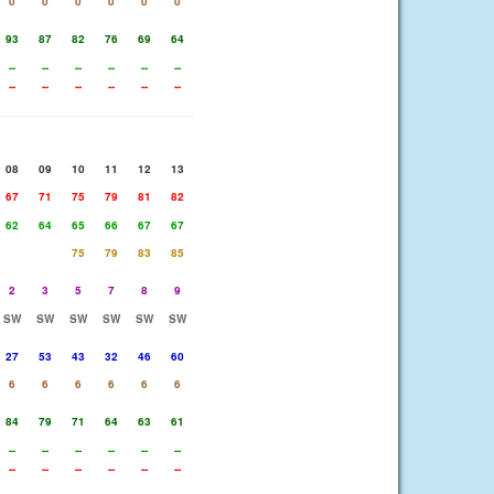
0
0
0
0
0
0
93
87
82
76
69
64
--
--
--
--
--
--
--
--
--
--
--
--
08
09
10
11
12
13
67
71
75
79
81
82
62
64
65
66
67
67
75
79
83
85
2
3
5
7
8
9
SW
SW
SW
SW
SW
SW
27
53
43
32
46
60
6
6
6
6
6
6
84
79
71
64
63
61
--
--
--
--
--
--
--
--
--
--
--
--