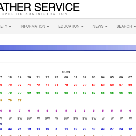
FETY
INFORMATION
EDUCATION
NEWS
SEARCH
08/09
17
18
19
20
21
22
23
00
01
02
03
04
05
06
07
79
79
77
74
72
71
71
70
70
70
69
69
69
67
69
70
70
70
69
69
68
68
68
67
67
67
66
66
66
66
79
79
77
10
8
7
6
5
5
5
5
5
5
5
5
5
5
6
W
W
SW
SW
W
SW
W
SW
SW
SW
SW
W
W
W
W
20
48
33
25
19
14
10
5
14
10
23
49
33
27
23
12