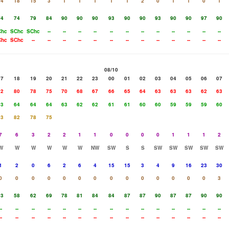
24
18
15
3
1
1
1
1
1
2
0
1
1
0
1
74
74
79
84
90
90
90
93
90
90
93
90
90
97
90
Chc
SChc
SChc
--
--
--
--
--
--
--
--
--
--
--
--
Chc
SChc
--
--
--
--
--
--
--
--
--
--
--
--
--
08/10
17
18
19
20
21
22
23
00
01
02
03
04
05
06
07
82
80
78
75
70
68
67
66
65
64
63
63
63
62
63
63
64
64
64
63
62
62
61
61
60
60
59
59
59
60
83
82
78
75
7
6
3
2
2
1
1
0
0
0
0
1
1
1
2
W
W
W
W
W
W
NW
SW
S
S
SW
SW
SW
SW
SW
1
2
0
6
2
6
4
15
15
3
4
9
16
23
30
0
0
0
0
0
0
0
0
0
0
0
0
0
0
3
53
58
62
69
78
81
84
84
87
87
90
87
87
90
90
--
--
--
--
--
--
--
--
--
--
--
--
--
--
--
--
--
--
--
--
--
--
--
--
--
--
--
--
--
--