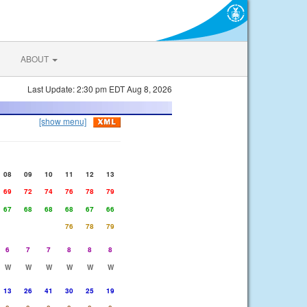
ABOUT
Last Update: 2:30 pm EDT Aug 8, 2026
[show menu]
08
09
10
11
12
13
69
72
74
76
78
79
67
68
68
68
67
66
76
78
79
6
7
7
8
8
8
W
W
W
W
W
W
13
26
41
30
25
19