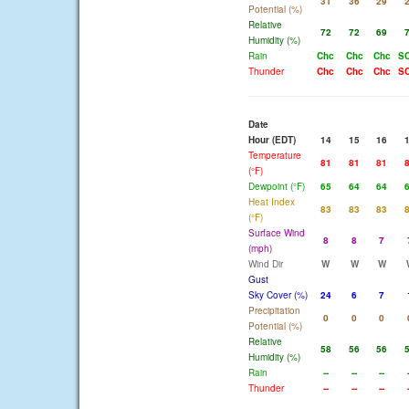
31
36
29
Potential (%)
Relative
72
72
69
Humidity (%)
Rain
Chc
Chc
Chc
S
Thunder
Chc
Chc
Chc
S
Date
Hour (EDT)
14
15
16
Temperature
81
81
81
(°F)
Dewpoint (°F)
65
64
64
Heat Index
83
83
83
(°F)
Surface Wind
8
8
7
(mph)
Wind Dir
W
W
W
Gust
Sky Cover (%)
24
6
7
Precipitation
0
0
0
Potential (%)
Relative
58
56
56
Humidity (%)
Rain
--
--
--
Thunder
--
--
--