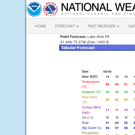
HOME
FORECAST
PAST WEATHER
SA
Point Forecast:
Lake Ariel PA
41.44N 75.37W (Elev. 1450 ft)
Date
08/08
Hour (EDT)
14
15
16
Temperature
80
80
81
(°F)
Dewpoint (°F)
70
70
70
Heat Index
83
83
85
(°F)
Surface Wind
11
11
10
(mph)
Wind Dir
W
W
W
Gust
21
24
22
Sky Cover (%)
69
57
58
Precipitation