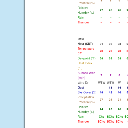
3
3
5
Potential (%)
Relative
97
96
96
Humidity (%)
Rain
--
--
--
Thunder
--
--
--
Date
Hour (CDT)
01
02
03
Temperature
70
70
70
(°F)
Dewpoint (°F)
69
69
68
Heat Index
(°F)
Surface Wind
7
7
8
(mph)
Wind Dir
WSW
WSW
W
Gust
13
14
Sky Cover (%)
49
42
46
Precipitation
27
24
21
Potential (%)
Relative
94
95
96
Humidity (%)
Rain
Chc
SChc
SChc
S
Thunder
SChc
SChc
SChc