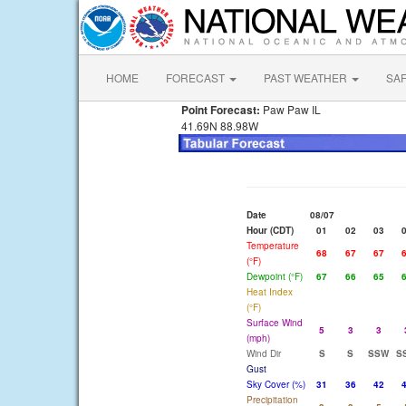
HOME
FORECAST
PAST WEATHER
SA
Point Forecast:
Paw Paw IL
41.69N 88.98W
Date
08/07
Hour (CDT)
01
02
03
Temperature
68
67
67
(°F)
Dewpoint (°F)
67
66
65
Heat Index
(°F)
Surface Wind
5
3
3
(mph)
Wind Dir
S
S
SSW
S
Gust
Sky Cover (%)
31
36
42
Precipitation