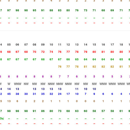
5
5
5
5
5
5
4
3
3
2
2
3
3
5
8
97
97
98
98
95
91
88
83
80
76
73
71
68
69
71
--
--
--
--
--
--
--
--
--
--
--
--
--
--
--
--
--
--
--
--
--
--
--
--
--
--
--
--
--
--
04
05
06
07
08
09
10
11
12
13
14
15
16
17
18
69
68
67
68
70
72
74
76
77
78
79
80
81
80
80
68
67
67
67
67
68
67
67
66
65
64
64
64
64
65
76
77
78
81
82
82
82
81
8
8
8
8
8
8
8
7
7
6
5
5
5
5
3
W
W
WNW
NW
NW
NW
NNW
NNW
NNW
NW
NW
NW
WNW
WNW
WNW
W
14
14
13
13
13
13
13
11
10
10
52
45
38
30
31
35
32
24
17
10
7
9
6
6
4
15
13
6
2
2
2
1
1
1
0
0
0
1
1
1
97
98
98
98
91
86
80
73
68
63
60
58
57
58
61
Chc
--
--
--
--
--
--
--
--
--
--
--
--
--
--
--
--
--
--
--
--
--
--
--
--
--
--
--
--
--