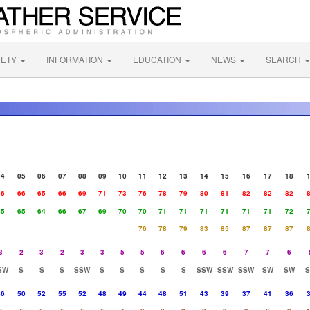
FETY
INFORMATION
EDUCATION
NEWS
SEARCH
04
05
06
07
08
09
10
11
12
13
14
15
16
17
18
66
66
65
66
69
71
73
76
78
79
80
81
82
82
82
65
65
64
66
67
69
70
70
71
71
71
71
71
71
72
76
78
79
83
85
87
87
87
3
2
3
2
3
3
5
5
6
6
6
6
7
7
6
SW
S
S
S
SSW
S
S
S
S
S
SSW
SSW
SSW
SW
SW
46
50
52
55
52
48
49
44
48
51
43
39
37
41
36