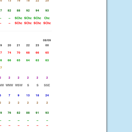
10
13
16
18
22
25
77
82
88
92
94
93
--
--
SChc
SChc
SChc
Chc
--
--
SChc
SChc
SChc
SChc
08/09
19
20
21
22
23
00
77
74
70
68
66
65
66
66
65
64
63
63
77
2
2
2
2
2
2
NW
WNW
WSW
S
S
SSE
6
7
9
13
18
24
2
2
2
2
2
2
69
76
82
88
91
93
--
--
--
--
--
--
--
--
--
--
--
--