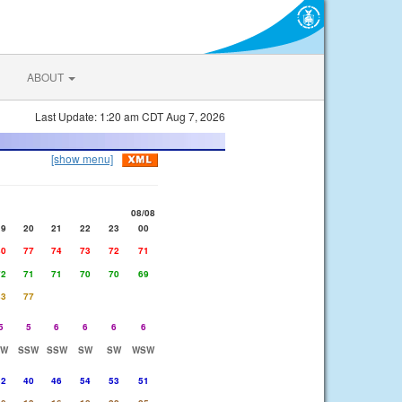
ABOUT
Last Update: 1:20 am CDT Aug 7, 2026
[show menu]
08/08
19
20
21
22
23
00
80
77
74
73
72
71
72
71
71
70
70
69
83
77
5
5
6
6
6
6
SW
SSW
SSW
SW
SW
WSW
32
40
46
54
53
51