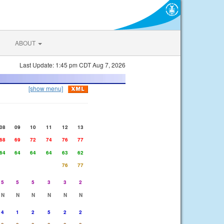
ABOUT
Last Update: 1:45 pm CDT Aug 7, 2026
[show menu]
08
09
10
11
12
13
68
69
72
74
76
77
64
64
64
64
63
62
76
77
5
5
5
3
3
2
N
N
N
N
N
N
4
1
2
5
2
2