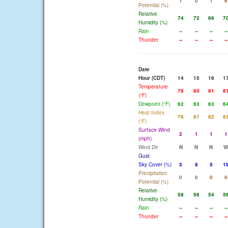
1
0
1
6
Potential (%)
Relative
74
72
69
7
Humidity (%)
Rain
--
--
--
--
Thunder
--
--
--
--
Date
Hour (CDT)
14
15
16
1
Temperature
78
80
81
8
(°F)
Dewpoint (°F)
62
63
63
6
Heat Index
78
81
82
8
(°F)
Surface Wind
2
1
1
1
(mph)
Wind Dir
N
N
N
W
Gust
Sky Cover (%)
3
8
5
1
Precipitation
0
0
0
0
Potential (%)
Relative
58
56
54
5
Humidity (%)
Rain
--
--
--
--
Thunder
--
--
--
--