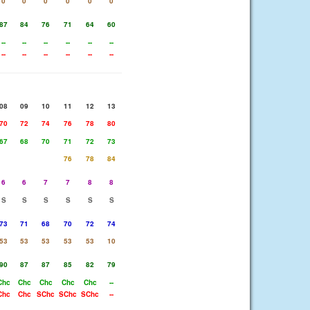
0
0
0
0
0
0
87
84
76
71
64
60
--
--
--
--
--
--
--
--
--
--
--
--
08
09
10
11
12
13
70
72
74
76
78
80
67
68
70
71
72
73
76
78
84
6
6
7
7
8
8
S
S
S
S
S
S
73
71
68
70
72
74
53
53
53
53
53
10
90
87
87
85
82
79
Chc
Chc
Chc
Chc
Chc
--
Chc
Chc
SChc
SChc
SChc
--