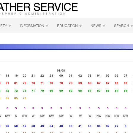
FETY
INFORMATION
EDUCATION
NEWS
SEARCH
08/08
7
18
19
20
21
22
23
00
01
02
03
04
05
06
07
3
81
81
78
73
71
70
70
70
69
68
67
67
66
66
2
72
72
71
71
70
69
69
69
68
67
67
66
64
64
8
85
85
78
6
5
5
3
3
3
3
3
3
5
5
5
5
5
W
SW
S
SW
W
SW
SW
SW
W
W
W
NW
NW
NW
NW
3
26
50
59
58
49
54
40
35
41
43
34
32
27
6