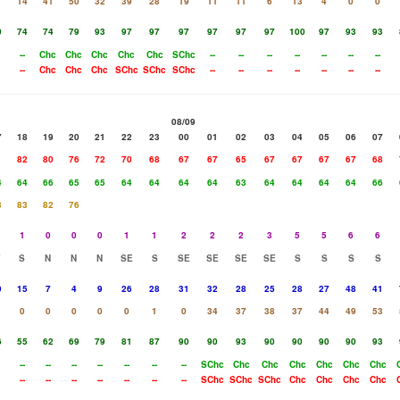
14
41
50
32
39
28
19
11
11
6
13
4
0
0
0
74
74
79
93
97
97
97
97
97
97
100
97
93
93
--
Chc
Chc
Chc
Chc
Chc
SChc
--
--
--
--
--
--
--
--
Chc
Chc
Chc
SChc
SChc
SChc
--
--
--
--
--
--
--
08/09
7
18
19
20
21
22
23
00
01
02
03
04
05
06
07
1
82
80
76
72
70
68
67
67
65
67
67
67
67
68
4
64
66
65
65
64
64
64
64
63
64
64
64
64
66
3
83
82
76
1
0
0
0
1
1
2
2
2
3
5
5
6
6
S
N
N
N
SE
S
SE
SE
SE
SE
S
S
S
S
9
15
7
4
9
26
28
31
32
28
25
28
27
48
41
0
0
0
0
0
1
0
34
37
38
37
44
49
53
6
55
62
69
79
81
87
90
90
93
90
90
90
90
93
--
--
--
--
--
--
--
SChc
Chc
Chc
Chc
Chc
Chc
Chc
--
--
--
--
--
--
--
SChc
SChc
SChc
Chc
Chc
Chc
Chc