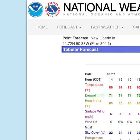
HOME
FORECAST
PAST WEATHER
SA
Point Forecast:
New Liberty IA
41.72N 90.88W (Elev. 801 ft)
Date
08/07
Hour (CDT)
14
15
16
1
Temperature
80
81
82
8
(°F)
Dewpoint (°F)
71
71
71
7
Heat Index
83
85
86
8
(°F)
Surface Wind
5
5
6
6
(mph)
Wind Dir
S
SW
SW
S
Gust
Sky Cover (%)
22
34
16
3
Precipitation