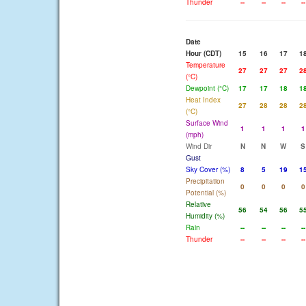
Thunder
--
--
--
--
Date
Hour (CDT)
15
16
17
1
Temperature
27
27
27
2
(°C)
Dewpoint (°C)
17
17
18
1
Heat Index
27
28
28
2
(°C)
Surface Wind
1
1
1
1
(mph)
Wind Dir
N
N
W
S
Gust
Sky Cover (%)
8
5
19
1
Precipitation
0
0
0
0
Potential (%)
Relative
56
54
56
5
Humidity (%)
Rain
--
--
--
--
Thunder
--
--
--
--