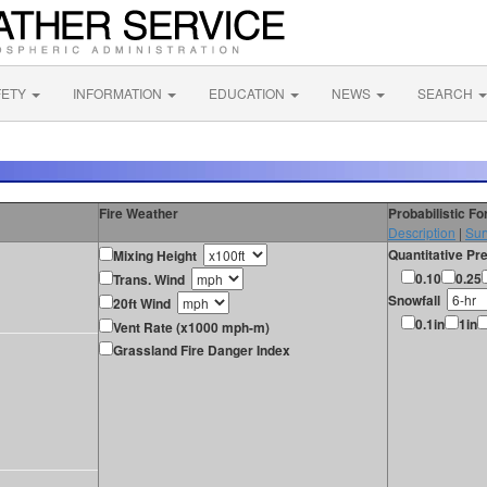
FETY
INFORMATION
EDUCATION
NEWS
SEARCH
Fire Weather
Probabilistic F
Description
|
Sur
Quantitative Pre
Mixing Height
0.10
0.25
Trans. Wind
Snowfall
20ft Wind
0.1in
1in
Vent Rate (x1000 mph-m)
Grassland Fire Danger Index