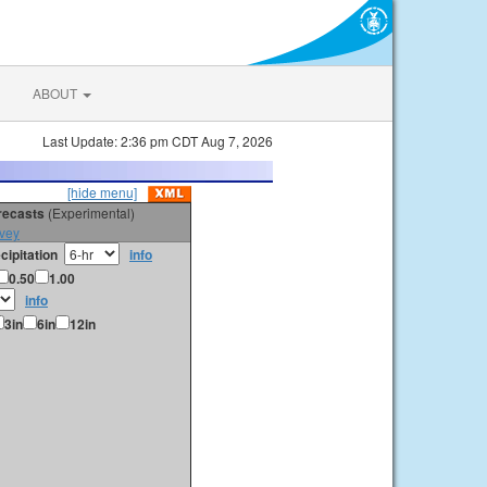
ABOUT
Last Update: 2:36 pm CDT Aug 7, 2026
[hide menu]
orecasts
(Experimental)
vey
cipitation
info
0.50
1.00
info
3in
6in
12in