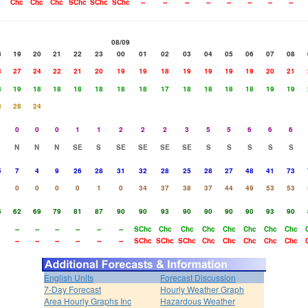
Chc
Chc
Chc
SChc
SChc
SChc
--
--
--
--
--
--
--
--
08/09
8
19
20
21
22
23
00
01
02
03
04
05
06
07
08
8
27
24
22
21
20
19
19
18
19
19
19
19
20
21
8
19
18
18
18
18
18
18
17
18
18
18
18
19
19
8
28
24
0
0
0
1
1
2
2
2
3
5
5
6
6
6
N
N
N
SE
S
SE
SE
SE
SE
S
S
S
S
S
5
7
4
9
26
28
31
32
28
25
28
27
48
41
73
0
0
0
0
1
0
34
37
38
37
44
49
53
53
5
62
69
79
81
87
90
90
93
90
90
90
90
93
90
--
--
--
--
--
--
SChc
Chc
Chc
Chc
Chc
Chc
Chc
Chc
--
--
--
--
--
--
SChc
SChc
SChc
Chc
Chc
Chc
Chc
Chc
English Units
Forecast Discussion
7-Day Forecast
Hourly Weather Graph
Area Hourly Graphs Inc
Hazardous Weather