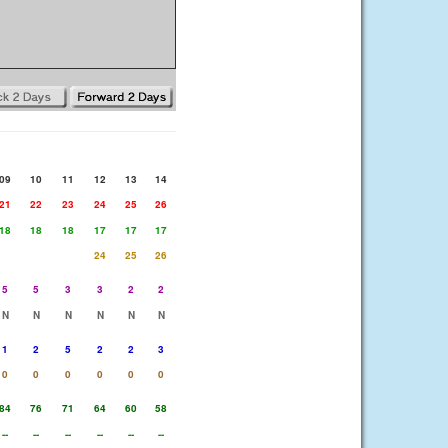
09
10
11
12
13
14
21
22
23
24
25
26
18
18
18
17
17
17
24
25
26
5
5
3
3
2
2
N
N
N
N
N
N
1
2
5
2
2
3
0
0
0
0
0
0
84
76
71
64
60
58
--
--
--
--
--
--