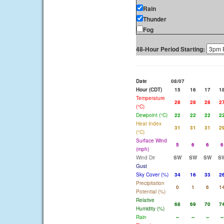
Rain
Thunder
Fog
48-Hour Period Starting:
Date
08/07
Hour (CDT)
15
16
17
1
Temperature
28
28
28
2
(°C)
Dewpoint (°C)
22
22
22
2
Heat Index
31
31
31
2
(°C)
Surface Wind
5
6
6
6
(mph)
Wind Dir
SW
SW
SW
S
Gust
Sky Cover (%)
34
16
33
2
Precipitation
0
1
6
1
Potential (%)
Relative
68
69
70
7
Humidity (%)
Rain
--
--
--
--