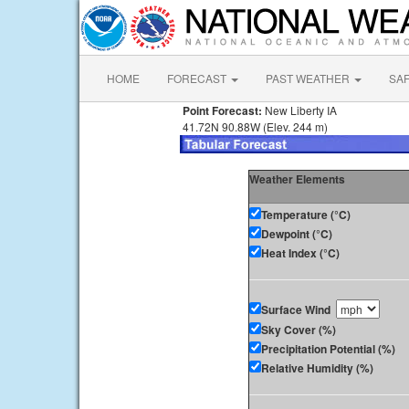
HOME
FORECAST
PAST WEATHER
SA
Point Forecast:
New Liberty IA
41.72N 90.88W (Elev. 244 m)
Weather Elements
Temperature (°C)
Dewpoint (°C)
Heat Index (°C)
Surface Wind
Sky Cover (%)
Precipitation Potential (%)
Relative Humidity (%)