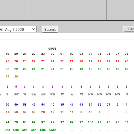
08/08
8
19
20
21
22
23
00
01
02
03
04
05
06
07
08
7
27
26
23
22
21
21
21
21
20
19
19
19
19
20
2
22
22
22
21
21
21
21
20
19
19
19
18
18
18
9
29
26
5
5
3
3
3
3
3
3
5
5
5
5
5
5
W
S
SW
W
SW
SW
SW
W
W
W
NW
NW
NW
NW
N
6
50
59
58
49
54
40
35
41
43
34
32
27
6
4
4
41
50
32
39
28
19
11
11
6
13
4
0
0
0
4
74
79
93
97
97
97
97
97
97
100
97
93
93
87
Chc
Chc
Chc
Chc
Chc
SChc
--
--
--
--
--
--
--
--