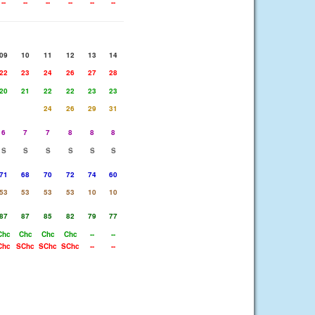
--
--
--
--
--
--
09
10
11
12
13
14
22
23
24
26
27
28
20
21
22
22
23
23
24
26
29
31
6
7
7
8
8
8
S
S
S
S
S
S
71
68
70
72
74
60
53
53
53
53
10
10
87
87
85
82
79
77
Chc
Chc
Chc
Chc
--
--
Chc
SChc
SChc
SChc
--
--