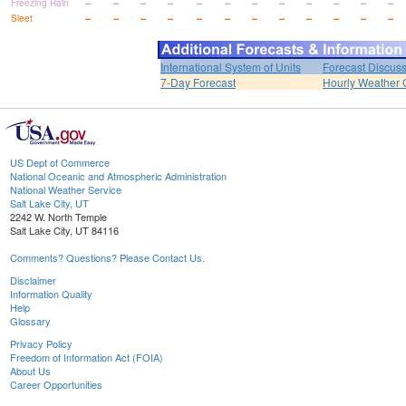
Freezing Rain
--
--
--
--
--
--
--
--
--
--
--
--
Sleet
--
--
--
--
--
--
--
--
--
--
--
--
International System of Units
Forecast Discus
7-Day Forecast
Hourly Weather 
US Dept of Commerce
National Oceanic and Atmospheric Administration
National Weather Service
Salt Lake City, UT
2242 W. North Temple
Salt Lake City, UT 84116
Comments? Questions? Please Contact Us.
Disclaimer
Information Quality
Help
Glossary
Privacy Policy
Freedom of Information Act (FOIA)
About Us
Career Opportunities