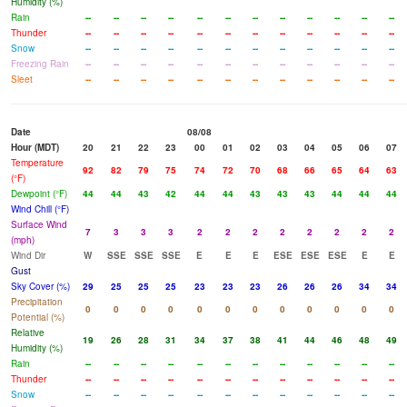
Humidity (%)
Rain
--
--
--
--
--
--
--
--
--
--
--
--
Thunder
--
--
--
--
--
--
--
--
--
--
--
--
Snow
--
--
--
--
--
--
--
--
--
--
--
--
Freezing Rain
--
--
--
--
--
--
--
--
--
--
--
--
Sleet
--
--
--
--
--
--
--
--
--
--
--
--
Date
08/08
Hour (MDT)
20
21
22
23
00
01
02
03
04
05
06
07
Temperature
92
82
79
75
74
72
70
68
66
65
64
63
(°F)
Dewpoint (°F)
44
44
43
42
44
44
43
43
43
44
44
44
Wind Chill (°F)
Surface Wind
7
3
3
3
2
2
2
2
2
2
2
2
(mph)
Wind Dir
W
SSE
SSE
SSE
E
E
E
ESE
ESE
ESE
E
E
Gust
Sky Cover (%)
29
25
25
25
23
23
23
26
26
26
34
34
Precipitation
0
0
0
0
0
0
0
0
0
0
0
0
Potential (%)
Relative
19
26
28
31
34
37
38
41
44
46
48
49
Humidity (%)
Rain
--
--
--
--
--
--
--
--
--
--
--
--
Thunder
--
--
--
--
--
--
--
--
--
--
--
--
Snow
--
--
--
--
--
--
--
--
--
--
--
--