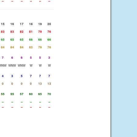
--
--
--
--
--
--
15
16
17
18
19
20
83
83
82
81
79
76
65
65
65
66
66
66
84
84
84
83
79
76
7
6
6
5
5
3
WNW
WNW
WNW
W
W
W
4
3
5
7
7
7
0
0
0
0
13
13
55
55
57
60
65
70
--
--
--
--
--
--
--
--
--
--
--
--