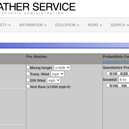
FETY
INFORMATION
EDUCATION
NEWS
SEARCH
Fire Weather
Probabilistic F
Description
|
Sur
Quantitative Pre
Mixing Height
0.10
0.25
Trans. Wind
Snowfall
20ft Wind
0.1in
1in
Vent Rate (x1000 mph-ft)