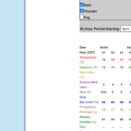
Rain
Thunder
Fog
48-Hour Period Starting:
Date
08/06
08
Hour (CDT)
21
22
23
0
Temperature
74
72
71
7
(°F)
Dewpoint (°F)
70
70
70
6
Heat Index
(°F)
Surface Wind
3
5
5
(mph)
Wind Dir
SSE
S
S
Gust
Sky Cover (%)
60
60
58
5
Precipitation
12
11
12
1
Potential (%)
Relative
91
94
96
9
Humidity (%)
Rain
--
--
--
-