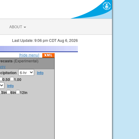
ABOUT
Last Update: 9:06 pm CDT Aug 6, 2026
[hide menu]
orecasts
(Experimental)
vey
cipitation
info
0.50
1.00
info
3in
6in
12in