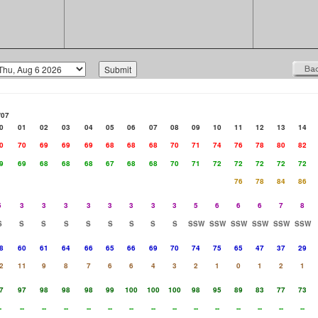
/07
0
01
02
03
04
05
06
07
08
09
10
11
12
13
14
0
70
69
69
69
68
68
68
70
71
74
76
78
80
82
9
69
68
68
68
67
68
68
70
71
72
72
72
72
72
76
78
84
86
5
3
3
3
3
3
3
3
3
5
6
6
6
7
8
S
S
S
S
S
S
S
S
S
SSW
SSW
SSW
SSW
SSW
SSW
8
60
61
64
66
65
66
69
70
74
75
65
47
37
29
2
11
9
8
7
6
6
4
3
2
1
0
1
2
1
7
97
98
98
98
99
100
100
100
98
95
89
83
77
73
-
--
--
--
--
--
--
--
--
--
--
--
--
--
--