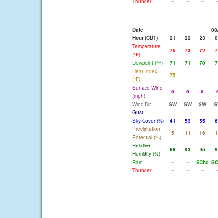
Thunder
--
--
--
-
Date
08
Hour (CDT)
21
22
23
0
Temperature
75
73
72
7
(°F)
Dewpoint (°F)
71
71
70
7
Heat Index
75
(°F)
Surface Wind
6
6
6
(mph)
Wind Dir
SW
SW
SW
S
Gust
Sky Cover (%)
41
53
55
6
Precipitation
5
11
16
1
Potential (%)
Relative
88
93
95
9
Humidity (%)
Rain
--
--
SChc
SC
Thunder
--
--
--
-