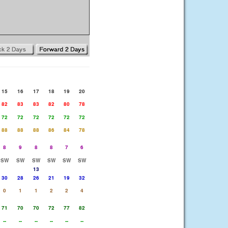
15
16
17
18
19
20
82
83
83
82
80
78
72
72
72
72
72
72
88
88
88
86
84
78
8
9
8
8
7
6
SW
SW
SW
SW
SW
SW
13
30
28
26
21
19
32
0
1
1
2
2
4
71
70
70
72
77
82
--
--
--
--
--
--