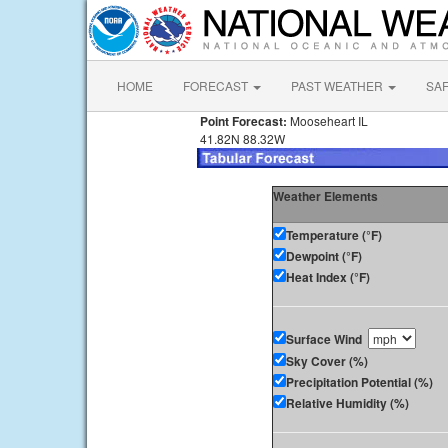
HOME
FORECAST
PAST WEATHER
SA
Point Forecast:
Mooseheart IL
41.82N 88.32W
Weather Elements
Temperature (°F)
Dewpoint (°F)
Heat Index (°F)
Surface Wind
Sky Cover (%)
Precipitation Potential (%)
Relative Humidity (%)