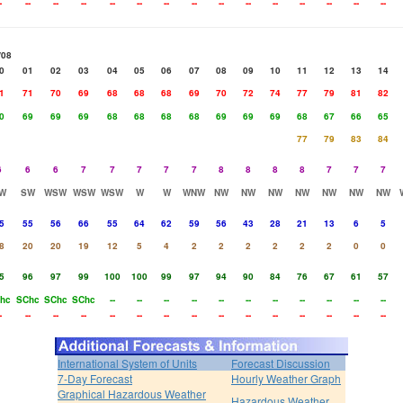
-
--
--
--
--
--
--
--
--
--
--
--
--
--
--
/08
0
01
02
03
04
05
06
07
08
09
10
11
12
13
14
1
71
70
69
68
68
68
69
70
72
74
77
79
81
82
0
69
69
69
68
68
68
68
69
69
69
68
67
66
65
77
79
83
84
6
6
6
7
7
7
7
7
8
8
8
8
7
7
7
W
SW
WSW
WSW
WSW
W
W
WNW
NW
NW
NW
NW
NW
NW
NW
5
55
56
66
55
64
62
59
56
43
28
21
13
6
5
8
20
20
19
12
5
4
2
2
2
2
2
2
0
0
5
96
97
99
100
100
99
97
94
90
84
76
67
61
57
hc
SChc
SChc
SChc
--
--
--
--
--
--
--
--
--
--
--
-
--
--
--
--
--
--
--
--
--
--
--
--
--
--
International System of Units
Forecast Discussion
7-Day Forecast
Hourly Weather Graph
Graphical Hazardous Weather
Hazardous Weather