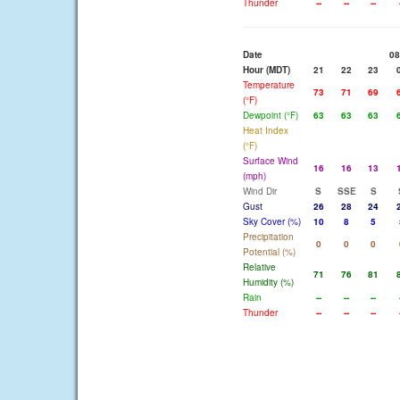
Thunder
--
--
--
Date
08
Hour (MDT)
21
22
23
Temperature
73
71
69
(°F)
Dewpoint (°F)
63
63
63
Heat Index
(°F)
Surface Wind
16
16
13
(mph)
Wind Dir
S
SSE
S
Gust
26
28
24
Sky Cover (%)
10
8
5
Precipitation
0
0
0
Potential (%)
Relative
71
76
81
Humidity (%)
Rain
--
--
--
Thunder
--
--
--