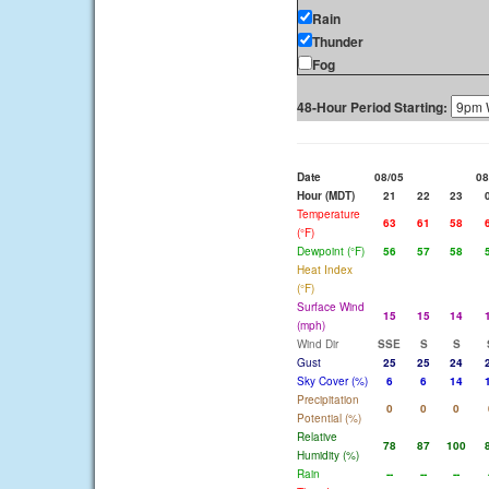
Rain
Thunder
Fog
48-Hour Period Starting:
Date
08/05
08
Hour (MDT)
21
22
23
Temperature
63
61
58
(°F)
Dewpoint (°F)
56
57
58
Heat Index
(°F)
Surface Wind
15
15
14
(mph)
Wind Dir
SSE
S
S
Gust
25
25
24
Sky Cover (%)
6
6
14
Precipitation
0
0
0
Potential (%)
Relative
78
87
100
Humidity (%)
Rain
--
--
--