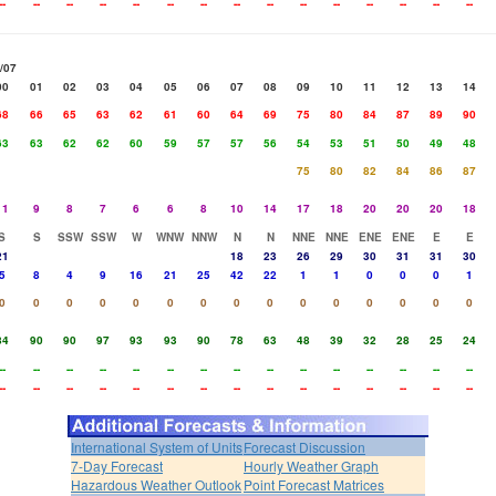
--
--
--
--
--
--
--
--
--
--
--
--
--
--
--
/07
00
01
02
03
04
05
06
07
08
09
10
11
12
13
14
68
66
65
63
62
61
60
64
69
75
80
84
87
89
90
63
63
62
62
60
59
57
57
56
54
53
51
50
49
48
75
80
82
84
86
87
11
9
8
7
6
6
8
10
14
17
18
20
20
20
18
S
S
SSW
SSW
W
WNW
NNW
N
N
NNE
NNE
ENE
ENE
E
E
21
18
23
26
29
30
31
31
30
5
8
4
9
16
21
25
42
22
1
1
0
0
0
1
0
0
0
0
0
0
0
0
0
0
0
0
0
0
0
84
90
90
97
93
93
90
78
63
48
39
32
28
25
24
--
--
--
--
--
--
--
--
--
--
--
--
--
--
--
--
--
--
--
--
--
--
--
--
--
--
--
--
--
--
International System of Units
Forecast Discussion
7-Day Forecast
Hourly Weather Graph
Hazardous Weather Outlook
Point Forecast Matrices