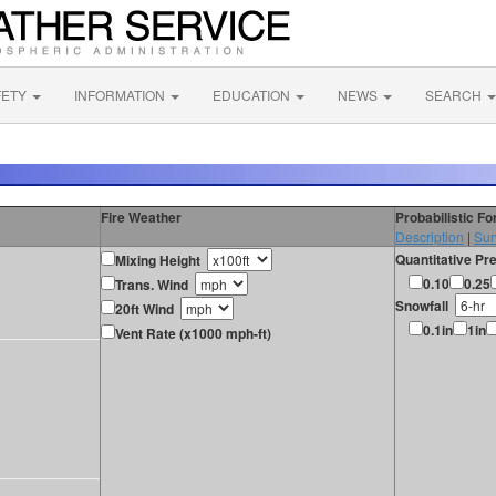
FETY
INFORMATION
EDUCATION
NEWS
SEARCH
Fire Weather
Probabilistic F
Description
|
Sur
Quantitative Pre
Mixing Height
0.10
0.25
Trans. Wind
Snowfall
20ft Wind
0.1in
1in
Vent Rate (x1000 mph-ft)