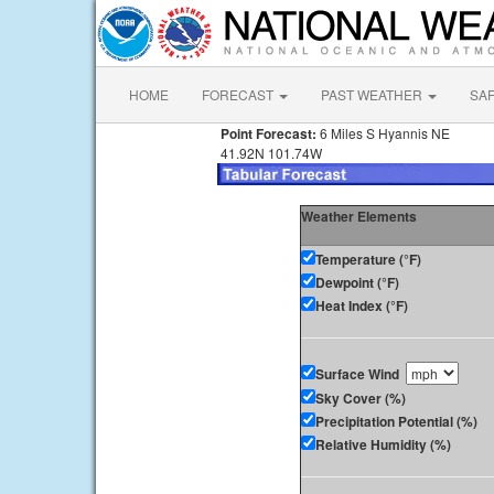
HOME
FORECAST
PAST WEATHER
SA
Point Forecast:
6 Miles S Hyannis NE
41.92N 101.74W
Weather Elements
Temperature (°F)
Dewpoint (°F)
Heat Index (°F)
Surface Wind
Sky Cover (%)
Precipitation Potential (%)
Relative Humidity (%)