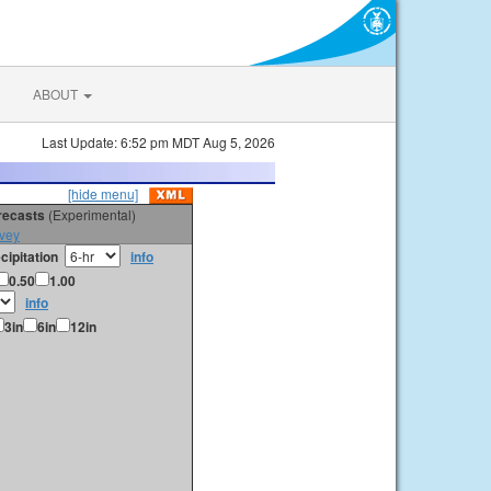
ABOUT
Last Update: 6:52 pm MDT Aug 5, 2026
[hide menu]
orecasts
(Experimental)
vey
cipitation
info
0.50
1.00
info
3in
6in
12in