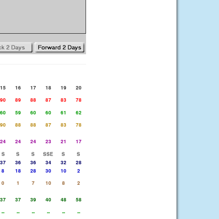
15
16
17
18
19
20
90
89
88
87
83
78
60
59
60
60
61
62
90
88
88
87
83
78
24
24
24
23
21
17
S
S
S
SSE
S
S
37
36
36
34
32
28
8
18
28
30
10
2
0
1
7
10
8
2
37
37
39
40
48
58
--
--
--
--
--
--