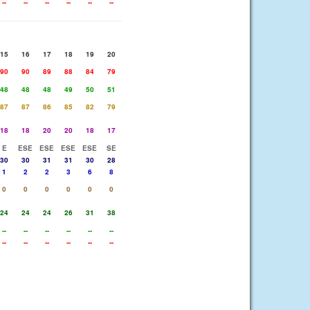
--
--
--
--
--
--
15
16
17
18
19
20
90
90
89
88
84
79
48
48
48
49
50
51
87
87
86
85
82
79
18
18
20
20
18
17
E
ESE
ESE
ESE
ESE
SE
30
30
31
31
30
28
1
2
2
3
6
8
0
0
0
0
0
0
24
24
24
26
31
38
--
--
--
--
--
--
--
--
--
--
--
--