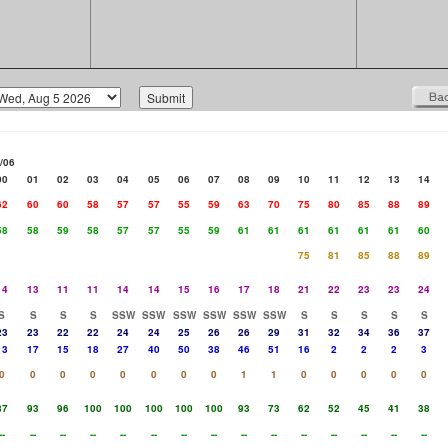
/06
00
01
02
03
04
05
06
07
08
09
10
11
12
13
14
62
60
60
58
57
57
55
59
63
70
75
80
85
88
89
58
58
59
58
57
57
55
59
61
61
61
61
61
61
60
75
81
85
88
89
14
13
11
11
14
14
15
16
17
18
21
22
23
23
24
S
S
S
S
SSW
SSW
SSW
SSW
SSW
SSW
S
S
S
S
S
23
23
22
22
24
24
25
26
26
29
31
32
34
36
37
13
17
15
18
27
40
50
38
46
51
16
2
2
2
3
0
0
0
0
0
0
0
0
1
1
0
0
0
0
0
87
93
96
100
100
100
100
100
93
73
62
52
45
41
38
--
--
--
--
--
--
--
--
--
--
--
--
--
--
--