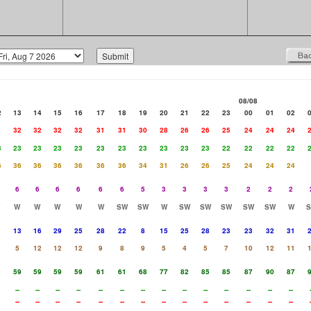
08/08
2
13
14
15
16
17
18
19
20
21
22
23
00
01
02
1
32
32
32
32
31
31
30
28
26
26
25
24
24
24
3
23
23
23
23
23
23
23
23
23
23
22
22
22
22
6
36
36
36
36
36
36
34
31
26
26
25
24
24
24
6
6
6
6
6
6
5
3
3
3
3
2
2
2
W
W
W
W
W
SW
SW
W
SW
SW
SW
SW
SW
W
13
16
29
25
28
22
8
15
25
28
23
23
32
31
5
12
12
12
9
8
9
5
4
5
7
10
12
11
1
59
59
59
59
61
61
68
77
82
85
85
87
90
87
--
--
--
--
--
--
--
--
--
--
--
--
--
--
--
--
--
--
--
--
--
--
--
--
--
--
--
--