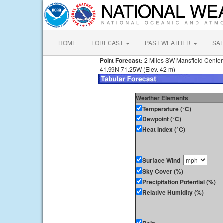
HOME
FORECAST
PAST WEATHER
SA
Point Forecast:
2 Miles SW Mansfield Cente
41.99N 71.25W (Elev. 42 m)
Weather Elements
Temperature (°C)
Dewpoint (°C)
Heat Index (°C)
Surface Wind
Sky Cover (%)
Precipitation Potential (%)
Relative Humidity (%)