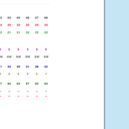
03
04
05
06
07
08
22
22
22
22
23
23
22
21
21
22
22
22
3
3
3
3
3
5
SW
SW
SW
SW
SW
SW
31
33
35
31
26
22
2
2
2
2
2
1
97
93
93
97
93
93
--
--
--
--
--
--
--
--
--
--
--
--