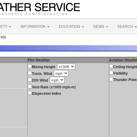
FETY
INFORMATION
EDUCATION
NEWS
SEARCH
r MA
Fire Weather
Aviation Weath
Mixing Height
Ceiling Heigh
Visibility
Trans. Wind
Thunder Poten
20ft Wind
Vent Rate (x1000 mph-m)
Dispersion Index