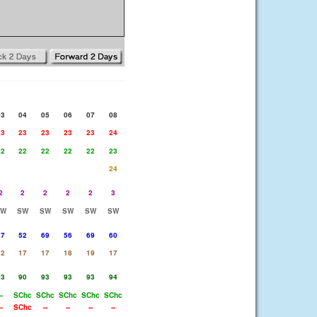
03
04
05
06
07
08
23
23
23
23
23
24
22
22
22
22
22
23
24
2
2
2
2
2
3
SW
SW
SW
SW
SW
SW
27
52
69
56
69
60
12
17
17
18
19
17
93
90
93
93
93
94
--
SChc
SChc
SChc
SChc
SChc
--
SChc
--
--
--
--