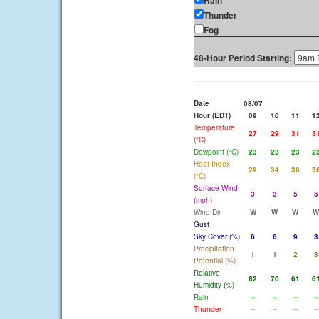
Rain
Thunder
Fog
48-Hour Period Starting:
Date
08/07
Hour (EDT)
09
10
11
1
Temperature
27
29
31
3
(°C)
Dewpoint (°C)
23
23
23
2
Heat Index
29
34
36
3
(°C)
Surface Wind
3
3
5
5
(mph)
Wind Dir
W
W
W
W
Gust
Sky Cover (%)
6
6
9
3
Precipitation
1
1
2
3
Potential (%)
Relative
82
70
61
6
Humidity (%)
Rain
--
--
--
--
Thunder
--
--
--
--