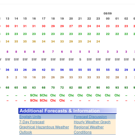
08/09
2
13
14
15
16
17
18
19
20
21
22
23
00
01
02
9
30
31
31
31
30
29
29
27
25
24
24
23
23
23
3
23
23
23
23
23
23
23
23
23
22
22
22
22
22
4
34
35
35
36
34
34
33
29
25
24
24
8
8
8
8
8
7
6
5
5
5
3
3
3
3
W
SW
SW
SW
SW
SW
SW
SW
SW
S
SW
SW
SW
SW
SW
7
36
33
26
29
42
51
56
55
55
55
55
55
52
29
5
2
10
16
20
26
29
33
33
33
33
32
28
2
0
68
65
65
63
68
70
72
82
88
87
90
93
93
93
--
--
--
SChc
SChc
Chc
Chc
Chc
Chc
Chc
Chc
Chc
Chc
--
--
--
--
SChc
SChc
Chc
Chc
--
--
--
--
--
--
--
English Units
Forecast Discussion
7-Day Forecast
Hourly Weather Graph
Graphical Hazardous Weather
Regional Weather
Outlook
Conditions