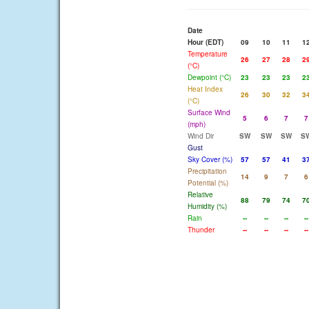
Date
Hour (EDT)
09
10
11
1
Temperature
26
27
28
2
(°C)
Dewpoint (°C)
23
23
23
2
Heat Index
26
30
32
3
(°C)
Surface Wind
5
6
7
7
(mph)
Wind Dir
SW
SW
SW
S
Gust
Sky Cover (%)
57
57
41
3
Precipitation
14
9
7
6
Potential (%)
Relative
88
79
74
7
Humidity (%)
Rain
--
--
--
--
Thunder
--
--
--
--