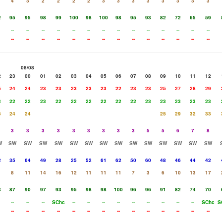
4
3
2
2
2
2
3
3
3
3
3
3
3
3
2
95
95
98
99
100
98
100
98
95
93
82
72
65
59
--
--
--
--
--
--
--
--
--
--
--
--
--
--
--
--
--
--
--
--
--
--
--
--
--
--
--
--
08/08
2
23
00
01
02
03
04
05
06
07
08
09
10
11
12
5
24
24
23
23
23
23
23
22
23
23
25
27
28
29
3
22
22
23
22
22
22
22
22
22
23
23
23
23
23
5
24
24
25
29
32
33
3
3
3
3
3
3
3
3
3
5
5
6
7
8
W
SW
SW
SW
SW
SW
SW
SW
SW
SW
SW
SW
SW
SW
SW
2
35
64
49
28
25
52
61
62
50
60
48
46
44
42
8
11
14
16
12
11
11
11
7
3
6
10
13
17
8
87
90
97
93
95
98
98
100
96
96
91
82
74
70
--
--
--
SChc
--
--
--
--
--
--
--
--
--
SChc
S
--
--
--
--
--
--
--
--
--
--
--
--
--
--