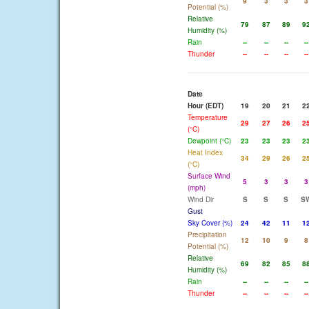
9
3
3
3
Potential (%)
Relative
79
87
89
9
Humidity (%)
Rain
--
--
--
--
Thunder
--
--
--
--
Date
Hour (EDT)
19
20
21
2
Temperature
29
27
26
2
(°C)
Dewpoint (°C)
23
23
23
2
Heat Index
34
29
26
2
(°C)
Surface Wind
5
3
3
3
(mph)
Wind Dir
S
S
S
S
Gust
Sky Cover (%)
24
42
11
1
Precipitation
12
10
9
8
Potential (%)
Relative
69
82
85
8
Humidity (%)
Rain
--
--
--
--
Thunder
--
--
--
--