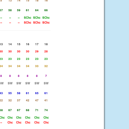
5
13
14
15
18
16
57
58
59
61
64
66
--
--
--
SChc
SChc
SChc
--
--
--
SChc
SChc
SChc
13
14
15
16
17
18
30
30
30
30
29
28
23
23
23
23
23
23
34
34
34
34
33
32
8
8
8
8
8
7
SW
SW
SW
SW
SW
SW
43
55
58
61
65
61
22
32
37
42
47
41
68
67
67
68
71
74
Chc
Chc
Chc
Chc
Chc
Chc
--
Chc
Chc
Chc
Chc
Chc