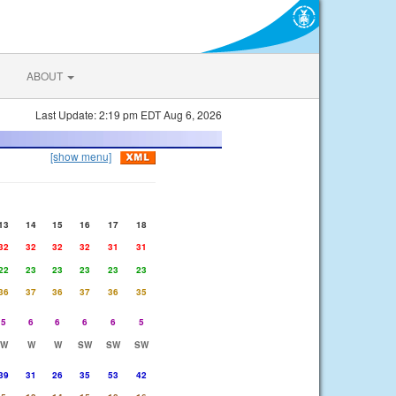
ABOUT
Last Update: 2:19 pm EDT Aug 6, 2026
[show menu]
13
14
15
16
17
18
32
32
32
32
31
31
22
23
23
23
23
23
36
37
36
37
36
35
5
6
6
6
6
5
W
W
W
SW
SW
SW
39
31
26
35
53
42