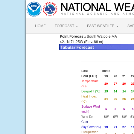
HOME
FORECAST
PAST WEATHER
SA
Point Forecast:
South Walpole MA
42.1N 71.25W (Elev. 88 m)
Date
08/06
Hour (EDT)
19
20
21
2
Temperature
29
27
26
2
(°C)
Dewpoint (°C)
25
24
24
2
Heat Index
34
30
26
2
(°C)
Surface Wind
5
5
5
5
(mph)
Wind Dir
SW
SW
SW
S
Gust
Sky Cover (%)
19
21
27
1
Precipitation