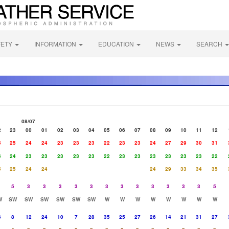
FETY
INFORMATION
EDUCATION
NEWS
SEARCH
08/07
2
23
00
01
02
03
04
05
06
07
08
09
10
11
12
5
25
24
24
23
23
23
22
23
23
24
27
29
30
31
4
24
23
23
23
23
23
22
23
23
23
23
23
23
22
5
25
24
24
24
29
33
34
35
5
3
3
3
3
3
3
3
3
3
3
3
3
5
W
SW
SW
SW
SW
SW
SW
W
W
W
W
W
W
W
W
6
8
12
24
10
7
28
35
25
27
26
14
21
31
27