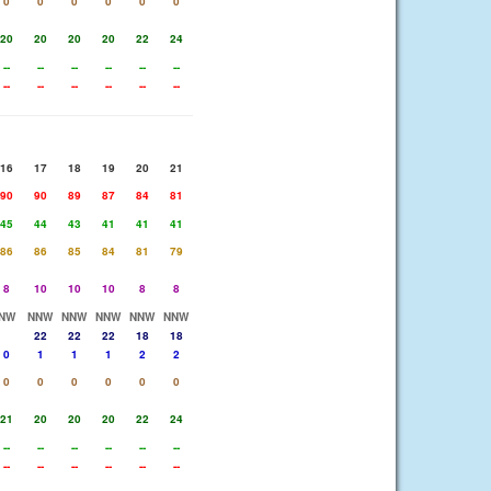
0
0
0
0
0
0
20
20
20
20
22
24
--
--
--
--
--
--
--
--
--
--
--
--
16
17
18
19
20
21
90
90
89
87
84
81
45
44
43
41
41
41
86
86
85
84
81
79
8
10
10
10
8
8
NW
NNW
NNW
NNW
NNW
NNW
22
22
22
18
18
0
1
1
1
2
2
0
0
0
0
0
0
21
20
20
20
22
24
--
--
--
--
--
--
--
--
--
--
--
--