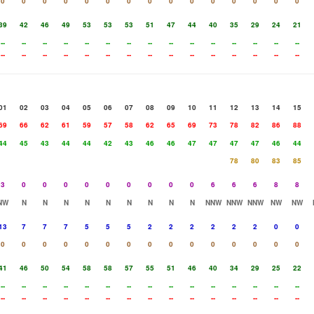
0
0
0
0
0
0
0
0
0
0
0
0
0
0
0
39
42
46
49
53
53
53
51
47
44
40
35
29
24
21
--
--
--
--
--
--
--
--
--
--
--
--
--
--
--
--
--
--
--
--
--
--
--
--
--
--
--
--
--
--
01
02
03
04
05
06
07
08
09
10
11
12
13
14
15
69
66
62
61
59
57
58
62
65
69
73
78
82
86
88
44
45
43
44
44
42
43
46
46
47
47
47
47
46
44
78
80
83
85
3
0
0
0
0
0
0
0
0
0
6
6
6
8
8
NW
N
N
N
N
N
N
N
N
N
NNW
NNW
NNW
NW
NW
13
7
7
7
5
5
5
2
2
2
2
2
2
0
0
0
0
0
0
0
0
0
0
0
0
0
0
0
0
0
41
46
50
54
58
58
57
55
51
46
40
34
29
25
22
--
--
--
--
--
--
--
--
--
--
--
--
--
--
--
--
--
--
--
--
--
--
--
--
--
--
--
--
--
--