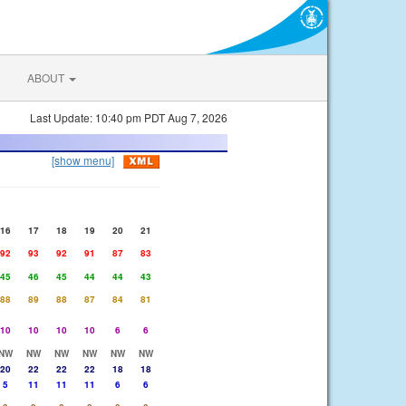
ABOUT
Last Update: 10:40 pm PDT Aug 7, 2026
[show menu]
16
17
18
19
20
21
92
93
92
91
87
83
45
46
45
44
44
43
88
89
88
87
84
81
10
10
10
10
6
6
NW
NW
NW
NW
NW
NW
20
22
22
22
18
18
5
11
11
11
6
6