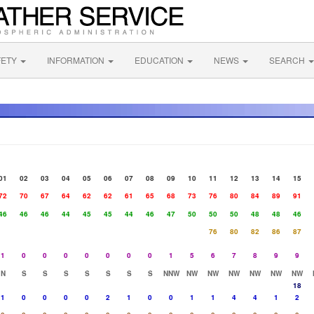
FETY
INFORMATION
EDUCATION
NEWS
SEARCH
01
02
03
04
05
06
07
08
09
10
11
12
13
14
15
72
70
67
64
62
62
61
65
68
73
76
80
84
89
91
46
46
46
44
45
45
44
46
47
50
50
50
48
48
46
76
80
82
86
87
1
0
0
0
0
0
0
0
1
5
6
7
8
9
9
N
S
S
S
S
S
S
S
NNW
NW
NW
NW
NW
NW
NW
18
1
0
0
0
0
2
1
0
0
1
1
4
4
1
2