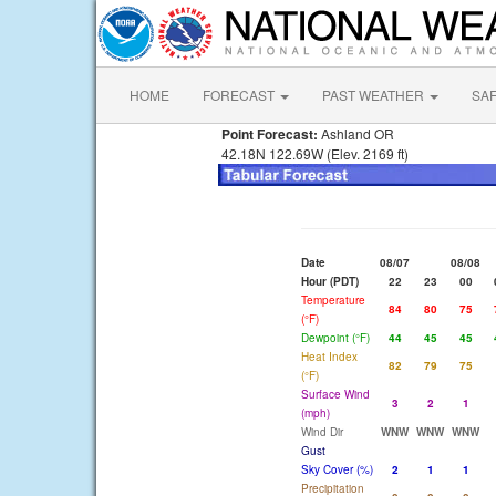
HOME
FORECAST
PAST WEATHER
SA
Point Forecast:
Ashland OR
42.18N 122.69W (Elev. 2169 ft)
Date
08/07
08/08
Hour (PDT)
22
23
00
Temperature
84
80
75
(°F)
Dewpoint (°F)
44
45
45
Heat Index
82
79
75
(°F)
Surface Wind
3
2
1
(mph)
Wind Dir
WNW
WNW
WNW
Gust
Sky Cover (%)
2
1
1
Precipitation