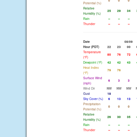
0
0
0
Potential (%)
Relative
25
29
34
Humidity (%)
Rain
--
--
--
Thunder
--
--
--
Date
08/09
Hour (PDT)
22
23
00
Temperature
80
76
72
(°F)
Dewpoint (°F)
42
42
43
Heat Index
79
76
(°F)
Surface Wind
6
3
3
(mph)
Wind Dir
NW
NW
NW
Gust
18
Sky Cover (%)
6
13
13
Precipitation
0
0
0
Potential (%)
Relative
26
30
35
Humidity (%)
Rain
--
--
--
Thunder
--
--
--