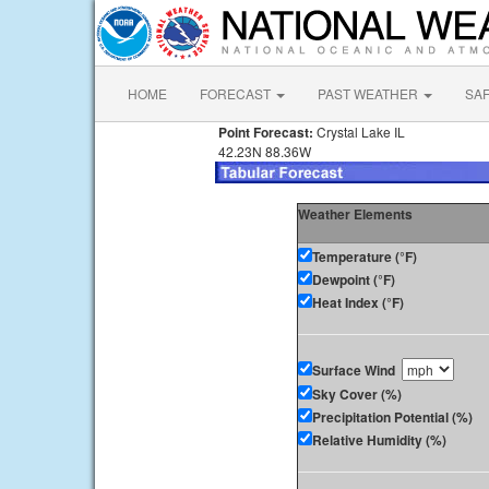
HOME
FORECAST
PAST WEATHER
SA
Point Forecast:
Crystal Lake IL
42.23N 88.36W
Weather Elements
Temperature (°F)
Dewpoint (°F)
Heat Index (°F)
Surface Wind
Sky Cover (%)
Precipitation Potential (%)
Relative Humidity (%)