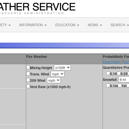
FETY
INFORMATION
EDUCATION
NEWS
SEARCH
Fire Weather
Probabilistic F
Description
|
Sur
Quantitative Pre
Mixing Height
0.10
0.25
Trans. Wind
Snowfall
20ft Wind
0.1in
1in
Vent Rate (x1000 mph-ft)