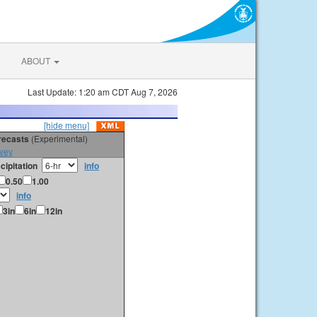
ABOUT
Last Update: 1:20 am CDT Aug 7, 2026
[hide menu]
orecasts
(Experimental)
vey
cipitation
info
0.50
1.00
info
3in
6in
12in