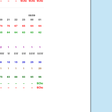
--
--
--
SChc
SChc
SChc
08/09
20
21
22
23
00
01
74
70
67
65
64
64
65
64
64
63
63
62
2
1
1
1
1
1
NW
W
SW
SW
SSW
SSW
8
10
15
20
25
30
1
1
1
1
1
20
75
83
88
93
95
96
--
--
--
--
--
SChc
--
--
--
--
--
SChc