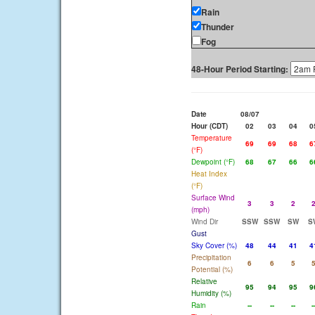
Rain
Thunder
Fog
48-Hour Period Starting:
Date
08/07
Hour (CDT)
02
03
04
0
Temperature
69
69
68
6
(°F)
Dewpoint (°F)
68
67
66
6
Heat Index
(°F)
Surface Wind
3
3
2
(mph)
Wind Dir
SSW
SSW
SW
S
Gust
Sky Cover (%)
48
44
41
4
Precipitation
6
6
5
Potential (%)
Relative
95
94
95
9
Humidity (%)
Rain
--
--
--
-