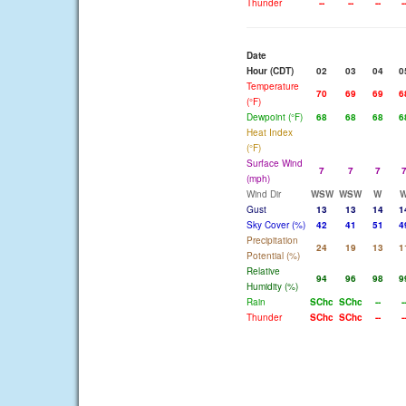
Thunder
--
--
--
-
Date
Hour (CDT)
02
03
04
0
Temperature
70
69
69
6
(°F)
Dewpoint (°F)
68
68
68
6
Heat Index
(°F)
Surface Wind
7
7
7
(mph)
Wind Dir
WSW
WSW
W
Gust
13
13
14
1
Sky Cover (%)
42
41
51
4
Precipitation
24
19
13
1
Potential (%)
Relative
94
96
98
9
Humidity (%)
Rain
SChc
SChc
--
-
Thunder
SChc
SChc
--
-