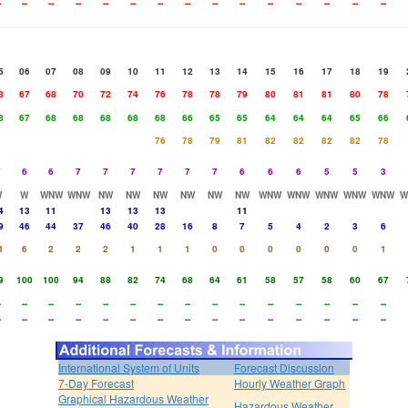
-
--
--
--
--
--
--
--
--
--
--
--
--
--
--
5
06
07
08
09
10
11
12
13
14
15
16
17
18
19
8
67
68
70
72
74
76
78
78
79
80
81
81
80
78
8
67
68
68
68
68
68
66
65
65
64
64
64
65
66
76
78
79
81
82
82
82
82
78
7
6
6
7
7
7
7
7
7
6
6
6
5
5
3
W
W
WNW
WNW
NW
NW
NW
NW
NW
NW
WNW
WNW
WNW
WNW
WNW
W
4
13
11
13
13
13
11
9
46
44
37
46
40
28
16
8
7
5
4
2
3
6
1
6
2
2
2
1
1
1
0
0
0
0
0
0
1
9
100
100
94
88
82
74
68
64
61
58
57
58
60
67
-
--
--
--
--
--
--
--
--
--
--
--
--
--
--
-
--
--
--
--
--
--
--
--
--
--
--
--
--
--
International System of Units
Forecast Discussion
7-Day Forecast
Hourly Weather Graph
Graphical Hazardous Weather
Hazardous Weather