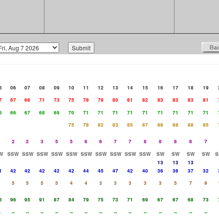
5
06
07
08
09
10
11
12
13
14
15
16
17
18
19
7
67
68
71
73
75
78
79
80
81
82
83
83
83
81
6
66
67
68
69
70
71
71
71
71
71
71
71
71
71
75
78
82
83
85
87
88
88
88
85
2
2
2
3
5
5
6
6
7
7
8
8
8
8
7
W
SSW
SSW
SSW
SSW
SSW
SSW
SSW
SSW
SSW
SSW
SW
SW
SW
SW
S
13
13
13
1
42
42
42
42
42
44
45
47
42
40
36
36
37
32
5
5
5
5
5
4
4
3
3
3
3
3
5
7
9
6
96
95
91
87
84
79
75
73
71
69
67
67
68
73
-
--
--
--
--
--
--
--
--
--
--
--
--
--
--