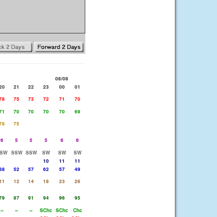
08/08
20
21
22
23
00
01
78
75
73
72
71
70
71
70
70
70
70
69
78
75
6
5
5
5
6
6
SW
SSW
SSW
SW
SW
SW
10
11
11
38
52
57
62
57
49
11
12
14
18
23
26
79
87
91
94
96
95
--
--
--
SChc
SChc
Chc