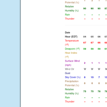
1
2
1
1
Potential (%)
Relative
90
90
90
8
Humidity (%)
Rain
--
--
--
--
Thunder
--
--
--
--
Date
Hour (EDT)
04
05
06
0
Temperature
67
67
66
6
(°F)
Dewpoint (°F)
59
59
59
6
Heat Index
(°F)
Surface Wind
2
1
1
1
(mph)
Wind Dir
W
W
W
Gust
Sky Cover (%)
0
15
7
1
Precipitation
0
0
0
0
Potential (%)
Relative
75
75
78
7
Humidity (%)
Rain
--
--
--
--
Thunder
--
--
--
--