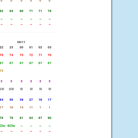
0
0
0
0
0
0
62
64
66
71
71
76
--
--
--
--
--
--
--
--
--
--
--
--
08/11
22
23
00
01
02
03
75
74
73
72
71
70
67
67
67
67
67
67
75
3
3
3
3
3
3
SW
SW
W
W
W
W
64
50
39
27
16
17
17
16
14
11
1
1
76
79
81
84
87
90
Chc
SChc
--
--
--
--
--
--
--
--
--
--