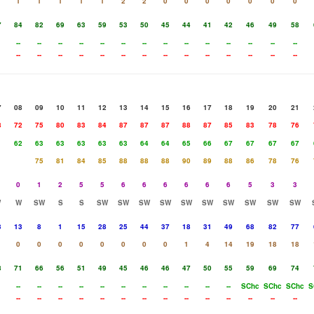
1
1
1
1
1
2
2
0
0
0
0
0
0
0
7
84
82
69
63
59
53
50
45
44
41
42
46
49
58
--
--
--
--
--
--
--
--
--
--
--
--
--
--
--
--
--
--
--
--
--
--
--
--
--
--
--
--
7
08
09
10
11
12
13
14
15
16
17
18
19
20
21
8
72
75
80
83
84
87
87
87
88
87
85
83
78
76
1
62
63
63
63
63
63
64
64
65
66
67
67
67
67
75
81
84
85
88
88
88
90
89
88
86
78
76
0
1
2
5
5
6
6
6
6
6
6
5
3
3
W
W
SW
S
S
SW
SW
SW
SW
SW
SW
SW
SW
SW
SW
3
13
8
1
15
28
25
44
37
18
31
49
68
82
77
0
0
0
0
0
0
0
0
1
4
14
19
18
18
8
71
66
56
51
49
45
46
46
47
50
55
59
69
74
--
--
--
--
--
--
--
--
--
--
--
SChc
SChc
SChc
S
--
--
--
--
--
--
--
--
--
--
--
--
--
--