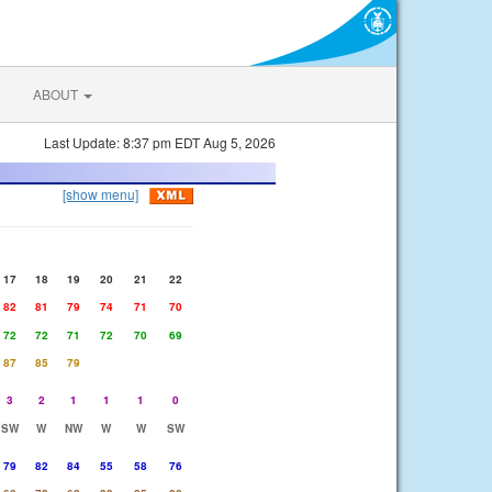
ABOUT
Last Update: 8:37 pm EDT Aug 5, 2026
[show menu]
17
18
19
20
21
22
82
81
79
74
71
70
72
72
71
72
70
69
87
85
79
3
2
1
1
1
0
SW
W
NW
W
W
SW
79
82
84
55
58
76