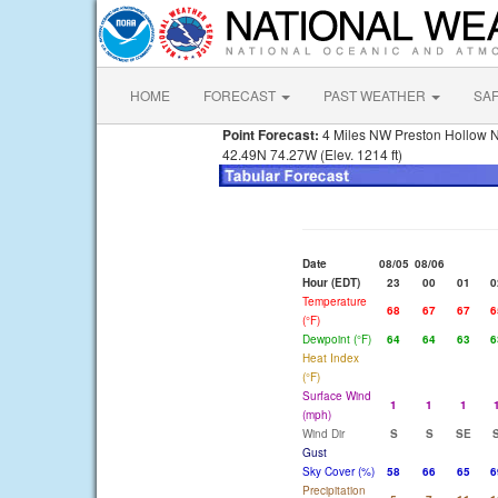
HOME
FORECAST
PAST WEATHER
SA
Point Forecast:
4 Miles NW Preston Hollow 
42.49N 74.27W (Elev. 1214 ft)
Date
08/05
08/06
Hour (EDT)
23
00
01
0
Temperature
68
67
67
6
(°F)
Dewpoint (°F)
64
64
63
6
Heat Index
(°F)
Surface Wind
1
1
1
(mph)
Wind Dir
S
S
SE
Gust
Sky Cover (%)
58
66
65
6
Precipitation