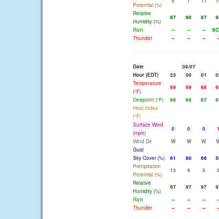
5
7
11
1
Potential (%)
Relative
87
90
87
9
Humidity (%)
Rain
--
--
--
SC
Thunder
--
--
--
-
Date
08/07
Hour (EDT)
23
00
01
0
Temperature
69
69
68
6
(°F)
Dewpoint (°F)
68
68
67
6
Heat Index
(°F)
Surface Wind
0
0
0
(mph)
Wind Dir
W
W
W
Gust
Sky Cover (%)
61
80
68
5
Precipitation
12
9
5
Potential (%)
Relative
97
97
97
9
Humidity (%)
Rain
--
--
--
-
Thunder
--
--
--
-