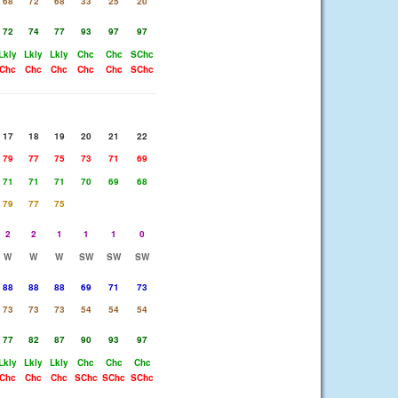
68
72
68
33
25
20
72
74
77
93
97
97
Lkly
Lkly
Lkly
Chc
Chc
SChc
Chc
Chc
Chc
Chc
Chc
SChc
17
18
19
20
21
22
79
77
75
73
71
69
71
71
71
70
69
68
79
77
75
2
2
1
1
1
0
W
W
W
SW
SW
SW
88
88
88
69
71
73
73
73
73
54
54
54
77
82
87
90
93
97
Lkly
Lkly
Lkly
Chc
Chc
Chc
Chc
Chc
Chc
SChc
SChc
SChc