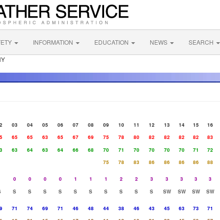
FETY
INFORMATION
EDUCATION
NEWS
SEARCH
NY
2
03
04
05
06
07
08
09
10
11
12
13
14
15
16
5
65
65
63
65
67
69
75
78
80
82
82
82
82
83
3
63
64
63
64
66
68
70
71
70
70
70
70
71
72
75
78
83
86
86
86
86
88
1
0
0
0
0
1
1
1
2
2
3
3
3
3
3
S
S
S
S
S
S
S
S
S
S
S
SW
SW
SW
SW
9
71
74
69
71
46
48
44
38
46
43
45
63
73
71