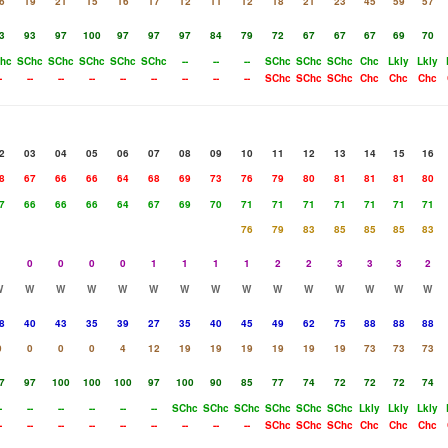
6
19
21
15
16
17
12
11
12
18
21
23
45
59
57
3
93
97
100
97
97
97
84
79
72
67
67
67
69
70
hc
SChc
SChc
SChc
SChc
SChc
--
--
--
SChc
SChc
SChc
Chc
Lkly
Lkly
-
--
--
--
--
--
--
--
--
SChc
SChc
SChc
Chc
Chc
Chc
2
03
04
05
06
07
08
09
10
11
12
13
14
15
16
8
67
66
66
64
68
69
73
76
79
80
81
81
81
80
7
66
66
66
64
67
69
70
71
71
71
71
71
71
71
76
79
83
85
85
85
83
1
0
0
0
0
1
1
1
1
2
2
3
3
3
2
W
W
W
W
W
W
W
W
W
W
W
W
W
W
W
8
40
43
35
39
27
35
40
45
49
62
75
88
88
88
0
0
0
0
4
12
19
19
19
19
19
19
73
73
73
7
97
100
100
100
97
100
90
85
77
74
72
72
72
74
-
--
--
--
--
--
SChc
SChc
SChc
SChc
SChc
SChc
Lkly
Lkly
Lkly
-
--
--
--
--
--
--
--
--
SChc
SChc
SChc
Chc
Chc
Chc