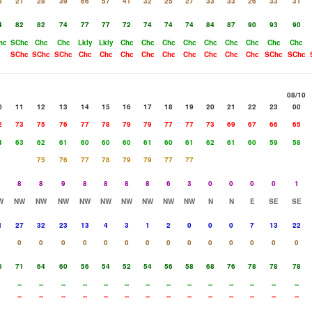
8
21
28
39
66
57
41
32
25
27
33
33
26
33
31
4
82
82
74
77
77
72
74
74
74
84
87
90
93
90
hc
SChc
Chc
Chc
Lkly
Lkly
Chc
Chc
Chc
Chc
Chc
Chc
Chc
Chc
Chc
SChc
SChc
SChc
Chc
Chc
Chc
Chc
Chc
Chc
Chc
Chc
Chc
SChc
SChc
08/10
0
11
12
13
14
15
16
17
18
19
20
21
22
23
00
2
73
75
76
77
78
79
79
77
77
73
69
67
66
65
4
63
62
61
60
60
60
61
60
61
62
61
60
59
58
75
76
77
78
79
79
77
77
8
8
9
8
8
8
8
6
3
0
0
0
0
1
W
NW
NW
NW
NW
NW
NW
NW
NW
NW
N
N
E
SE
SE
1
27
32
23
13
4
3
1
2
0
0
0
7
13
22
0
0
0
0
0
0
0
0
0
0
0
0
0
0
6
71
64
60
56
54
52
54
56
58
68
76
78
78
78
--
--
--
--
--
--
--
--
--
--
--
--
--
--
--
--
--
--
--
--
--
--
--
--
--
--
--
--