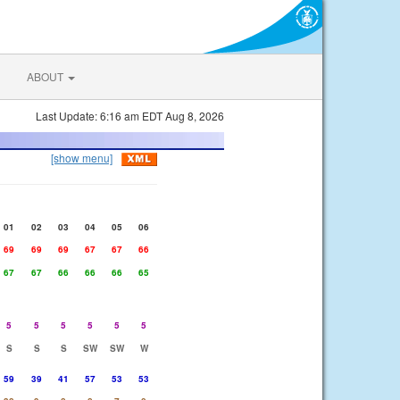
ABOUT
Last Update: 6:16 am EDT Aug 8, 2026
[show menu]
01
02
03
04
05
06
69
69
69
67
67
66
67
67
66
66
66
65
5
5
5
5
5
5
S
S
S
SW
SW
W
59
39
41
57
53
53