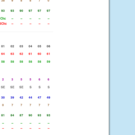
38
9
8
8
7
0
93
93
90
97
97
97
Chc
--
--
--
--
--
SChc
--
--
--
--
--
01
02
03
04
05
06
64
63
62
61
60
61
58
58
58
58
58
59
2
3
5
5
6
6
SE
SE
SE
S
S
S
30
39
42
44
47
49
0
7
7
7
7
7
81
84
87
90
93
93
--
--
--
--
--
--
--
--
--
--
--
--