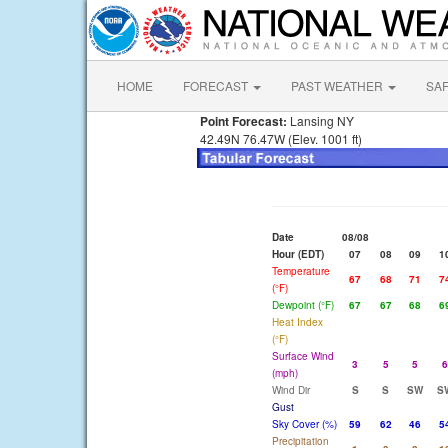
HOME
FORECAST
PAST WEATHER
SA
Point Forecast:
Lansing NY
42.49N 76.47W (Elev. 1001 ft)
Date
08/08
Hour (EDT)
07
08
09
1
Temperature
67
68
71
7
(°F)
Dewpoint (°F)
67
67
68
6
Heat Index
(°F)
Surface Wind
3
5
5
6
(mph)
Wind Dir
S
S
SW
S
Gust
Sky Cover (%)
59
62
46
5
Precipitation