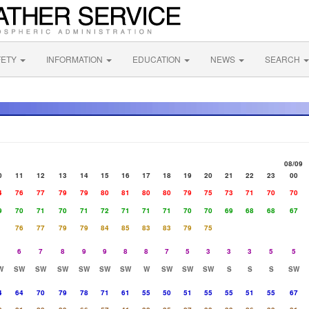
FETY
INFORMATION
EDUCATION
NEWS
SEARCH
08/09
0
11
12
13
14
15
16
17
18
19
20
21
22
23
00
4
76
77
79
79
80
81
80
80
79
75
73
71
70
70
9
70
71
70
71
72
71
71
71
70
70
69
68
68
67
76
77
79
79
84
85
83
83
79
75
6
7
8
9
9
8
8
7
5
3
3
3
5
5
W
SW
SW
SW
SW
SW
SW
W
SW
SW
SW
S
S
S
SW
4
64
70
79
78
71
61
55
50
51
55
55
51
55
67