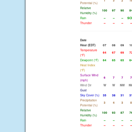
1
3
2
1
Potential (%)
Relative
100
97
90
8
Humidity (%)
Rain
--
--
--
SC
Thunder
--
--
--
--
Date
Hour (EDT)
07
08
09
1
Temperature
64
67
69
7
(°F)
Dewpoint (°F)
64
65
65
6
Heat Index
(°F)
Surface Wind
6
7
7
7
(mph)
Wind Dir
W
W
NW
N
Gust
Sky Cover (%)
35
38
31
3
Precipitation
3
4
3
0
Potential (%)
Relative
100
93
87
7
Humidity (%)
Rain
--
--
--
--
Thunder
--
--
--
--