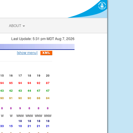
ABOUT
Last Update: 5:31 pm MDT Aug 7, 2026
[show menu]
15
16
17
18
19
20
94
95
94
94
92
87
43
42
43
44
47
47
90
91
90
90
88
84
8
8
9
8
8
8
W
W
WNW
WNW
WNW
WNW
18
18
18
18
33
15
10
21
21
21