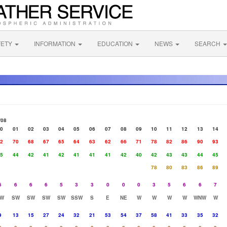
FETY
INFORMATION
EDUCATION
NEWS
SEARCH
/08
0
01
02
03
04
05
06
07
08
09
10
11
12
13
14
2
70
68
67
65
64
63
62
66
71
78
82
86
90
93
5
44
42
41
42
41
41
41
42
40
42
43
43
44
45
78
80
83
86
89
6
6
6
6
5
3
3
0
0
0
3
5
6
6
7
W
SW
SW
SW
SW
SSW
S
E
NE
W
W
W
W
WNW
W
9
13
15
27
24
32
21
53
54
37
58
41
33
35
32