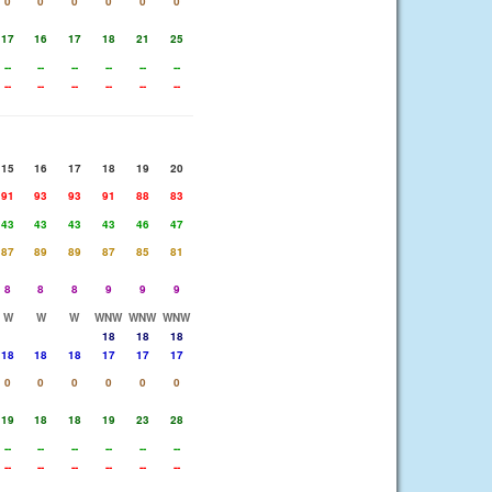
0
0
0
0
0
0
17
16
17
18
21
25
--
--
--
--
--
--
--
--
--
--
--
--
15
16
17
18
19
20
91
93
93
91
88
83
43
43
43
43
46
47
87
89
89
87
85
81
8
8
8
9
9
9
W
W
W
WNW
WNW
WNW
18
18
18
18
18
18
17
17
17
0
0
0
0
0
0
19
18
18
19
23
28
--
--
--
--
--
--
--
--
--
--
--
--