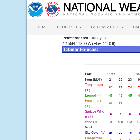
HOME
FORECAST
PAST WEATHER
SA
Point Forecast:
Burley ID
42.55N 113.78W (Elev. 4140 ft)
Date
08/07
08
Hour (MDT)
21
22
23
0
Temperature
82
77
74
7
(°F)
Dewpoint (°F)
45
45
45
4
Heat Index
80
77
(°F)
Surface Wind
6
6
6
(mph)
Wind Dir
W
SW
SW
S
Gust
Sky Cover (%)
26
20
16
Precipitation