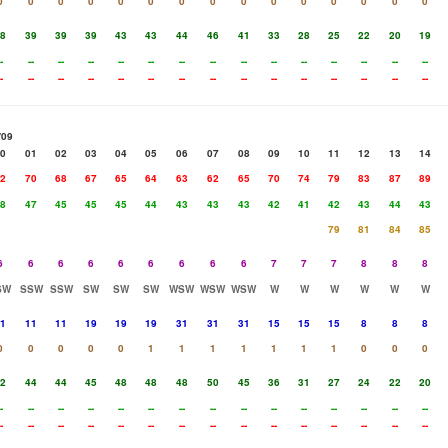
0
0
0
0
0
0
0
0
0
0
0
0
0
0
0
8
39
39
39
43
43
44
46
41
33
28
25
22
20
19
-
--
--
--
--
--
--
--
--
--
--
--
--
--
--
-
--
--
--
--
--
--
--
--
--
--
--
--
--
--
/09
0
01
02
03
04
05
06
07
08
09
10
11
12
13
14
2
70
68
67
65
64
63
62
65
70
74
79
83
87
89
8
47
45
45
45
44
43
43
43
42
41
42
43
44
43
79
81
84
85
6
6
6
6
6
6
6
6
6
7
7
7
8
8
8
SW
SSW
SSW
SW
SW
SW
WSW
WSW
WSW
W
W
W
W
W
W
1
11
11
19
19
19
31
31
31
15
15
15
8
8
8
0
0
0
0
0
1
1
1
1
1
1
1
0
0
0
2
44
44
45
48
48
48
50
45
36
31
27
24
22
20
-
--
--
--
--
--
--
--
--
--
--
--
--
--
--
-
--
--
--
--
--
--
--
--
--
--
--
--
--
--