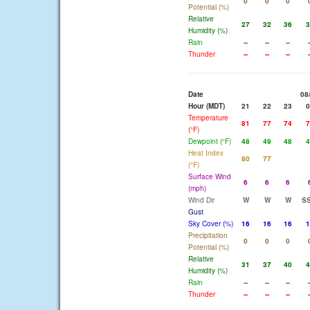
0
0
0
Potential (%)
Relative
27
32
36
3
Humidity (%)
Rain
--
--
--
-
Thunder
--
--
--
-
Date
08
Hour (MDT)
21
22
23
0
Temperature
81
77
74
7
(°F)
Dewpoint (°F)
48
49
48
4
Heat Index
80
77
(°F)
Surface Wind
6
6
6
(mph)
Wind Dir
W
W
W
S
Gust
Sky Cover (%)
16
16
16
1
Precipitation
0
0
0
Potential (%)
Relative
31
37
40
4
Humidity (%)
Rain
--
--
--
-
Thunder
--
--
--
-