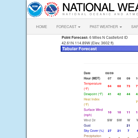
HOME
FORECAST
PAST WEATHER
SA
Point Forecast:
6 Miles N Castleford ID
42.61N 114.89W (Elev. 3602 ft)
Date
08/09
Hour (MDT)
07
08
09
1
Temperature
64
68
73
7
(°F)
Dewpoint (°F)
41
42
44
4
Heat Index
7
(°F)
Surface Wind
10
10
11
1
(mph)
Wind Dir
SW
SW
W
Gust
21
Sky Cover (%)
27
21
7
Precipitation