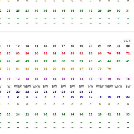
0
0
0
0
0
0
0
0
0
0
0
0
0
0
0
2
28
25
23
19
16
15
14
14
15
19
26
29
30
31
-
--
--
--
--
--
--
--
--
--
--
--
--
--
--
-
--
--
--
--
--
--
--
--
--
--
--
--
--
--
08/11
0
11
12
13
14
15
16
17
18
19
20
21
22
23
00
6
80
83
86
90
92
94
94
93
92
86
80
76
74
72
2
42
42
43
42
41
40
38
38
39
43
45
44
42
41
6
79
81
83
86
88
90
89
89
87
83
79
76
1
11
13
13
13
13
13
13
14
14
14
10
10
10
15
W
W
WNW
WNW
WNW
NW
NW
NW
NW
NW
NW
WNW
WNW
WNW
SW
1
21
22
22
22
23
23
23
23
23
23
6
6
2
2
2
7
7
7
10
10
10
16
16
16
23
0
0
0
0
0
0
0
0
0
0
0
0
0
0
0
0
26
24
22
19
16
15
14
14
16
22
29
32
33
33
-
--
--
--
--
--
--
--
--
--
--
--
--
--
--
-
--
--
--
--
--
--
--
--
--
--
--
--
--
--