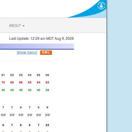
ABOUT
Last Update: 12:29 am MDT Aug 9, 2026
[show menu]
01
02
03
04
05
06
70
68
66
65
64
63
40
40
40
40
40
39
7
7
8
7
8
9
SW
SW
SW
SW
SW
SW
6
7
6
6
7
24