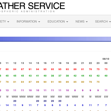
FETY
INFORMATION
EDUCATION
NEWS
SEARCH
08/10
0
11
12
13
14
15
16
17
18
19
20
21
22
23
00
7
80
84
87
91
94
95
95
95
93
89
81
78
75
73
5
45
45
45
43
41
40
38
37
38
42
44
43
42
40
7
79
81
84
87
89
90
91
90
89
85
80
78
75
3
13
11
11
10
10
11
11
11
10
8
9
9
9
11
W
W
WNW
WNW
WNW
NW
NW
NW
NW
NW
WNW
W
W
WSW
SW
20
20
20
20
20
4
14
11
9
11
7
6
6
5
3
4
6
11
7
7