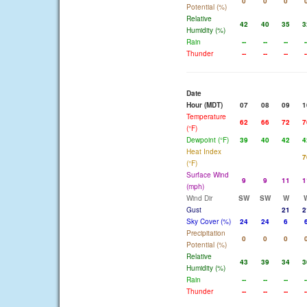
0
0
0
Potential (%)
Relative
42
40
35
3
Humidity (%)
Rain
--
--
--
-
Thunder
--
--
--
-
Date
Hour (MDT)
07
08
09
1
Temperature
62
66
72
7
(°F)
Dewpoint (°F)
39
40
42
4
Heat Index
7
(°F)
Surface Wind
9
9
11
1
(mph)
Wind Dir
SW
SW
W
Gust
21
2
Sky Cover (%)
24
24
6
Precipitation
0
0
0
Potential (%)
Relative
43
39
34
3
Humidity (%)
Rain
--
--
--
-
Thunder
--
--
--
-