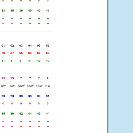
0
0
0
0
0
0
33
35
39
40
40
41
--
--
--
--
--
--
--
--
--
--
--
--
01
02
03
04
05
06
70
67
65
63
62
62
41
41
41
41
40
40
15
15
7
7
7
9
SW
SW
SSW
SSW
SSW
SW
23
23
33
33
33
31
0
0
0
0
0
0
35
39
42
44
45
44
--
--
--
--
--
--
--
--
--
--
--
--