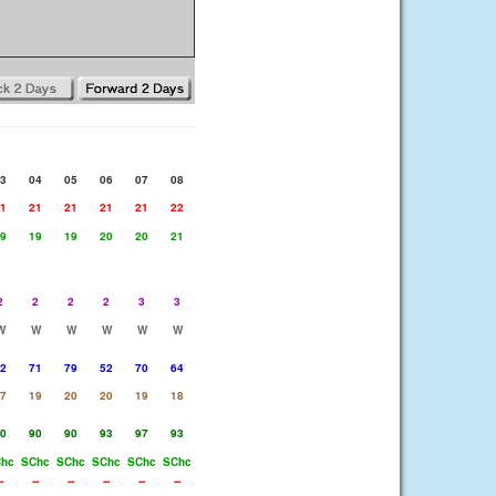
3
04
05
06
07
08
1
21
21
21
21
22
9
19
19
20
20
21
2
2
2
2
3
3
W
W
W
W
W
W
2
71
79
52
70
64
7
19
20
20
19
18
0
90
90
93
97
93
hc
SChc
SChc
SChc
SChc
SChc
-
--
--
--
--
--