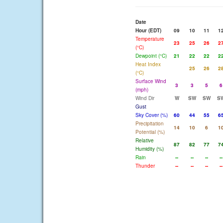
Date
Hour (EDT)
09
10
11
1
Temperature
23
25
26
2
(°C)
Dewpoint (°C)
21
22
22
2
Heat Index
25
26
2
(°C)
Surface Wind
3
3
5
6
(mph)
Wind Dir
W
SW
SW
S
Gust
Sky Cover (%)
60
44
55
6
Precipitation
14
10
6
1
Potential (%)
Relative
87
82
77
7
Humidity (%)
Rain
--
--
--
--
Thunder
--
--
--
--