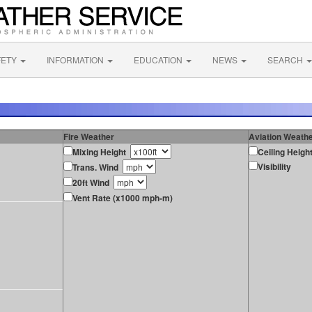
FETY
INFORMATION
EDUCATION
NEWS
SEARCH
Fire Weather
Aviation Weath
Mixing Height
Ceiling Heigh
Visibility
Trans. Wind
20ft Wind
Vent Rate (x1000 mph-m)