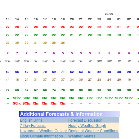
08/09
2
13
14
15
16
17
18
19
20
21
22
23
00
01
02
0
7
27
28
28
28
28
27
26
23
22
22
22
22
21
21
2
2
22
22
22
22
22
22
22
21
21
20
20
20
19
19
1
8
29
30
30
31
30
28
26
7
7
7
7
7
6
5
5
3
3
5
5
6
6
W
SW
SW
SW
W
SW
W
SW
SW
W
W
SW
SW
W
W
5
59
66
52
69
70
69
71
62
53
51
52
48
38
28
2
0
14
18
24
31
37
37
37
34
30
27
28
24
20
16
1
4
72
69
69
67
69
74
79
90
90
90
90
90
90
90
9
--
SChc
SChc
Chc
Chc
Chc
Chc
Chc
Chc
Chc
Chc
SChc
SChc
SChc
-
--
SChc
SChc
Chc
Chc
Chc
Chc
--
--
--
--
--
--
--
-
English Units
Forecast Discussion
7-Day Forecast
Hourly Weather Graph
Hazardous Weather Outlook
Regional Weather Conditions
Local Climate Information
Weather Alerts !