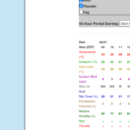
Rain
Thunder
Fog
48-Hour Period Starting:
Date
08/07
Hour (EDT)
09
10
11
1
Temperature
24
26
28
2
(°C)
Dewpoint (°C)
22
22
21
2
Heat Index
24
26
30
3
(°C)
Surface Wind
5
3
5
5
(mph)
Wind Dir
NW
NW
W
W
Gust
Sky Cover (%)
20
21
21
1
Precipitation
3
3
2
3
Potential (%)
Relative
85
77
67
6
Humidity (%)
Rain
--
--
--
--
Thunder
--
--
--
--