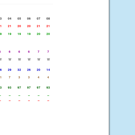
3
04
05
06
07
08
1
21
20
20
21
21
9
19
19
19
20
20
6
6
6
6
7
7
W
W
W
W
W
W
6
29
32
26
20
14
1
7
3
3
4
4
3
93
97
97
97
93
-
--
--
--
--
--
-
--
--
--
--
--