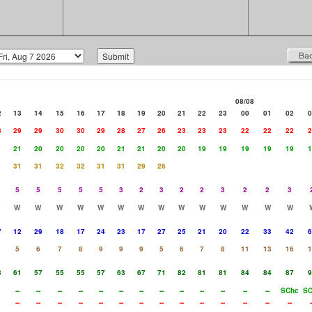
08/08
2
13
14
15
16
17
18
19
20
21
22
23
00
01
02
0
8
29
29
30
30
29
28
27
26
23
23
23
22
22
22
2
1
21
20
20
20
20
21
21
20
20
19
19
19
19
19
1
1
31
31
32
32
31
31
29
26
5
5
5
5
5
3
2
3
2
2
3
2
2
3
W
W
W
W
W
W
W
W
W
W
W
W
W
W
7
12
29
18
17
24
23
17
27
25
21
20
22
33
42
6
5
6
7
8
9
9
9
5
6
7
8
11
13
16
1
3
61
57
55
55
57
63
67
71
82
81
81
84
84
87
9
--
--
--
--
--
--
--
--
--
--
--
--
--
SChc
SC
--
--
--
--
--
--
--
--
--
--
--
--
--
--
-