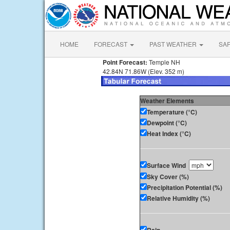
HOME
FORECAST
PAST WEATHER
SA
Point Forecast:
Temple NH
42.84N 71.86W (Elev. 352 m)
Weather Elements
Temperature (°C)
Dewpoint (°C)
Heat Index (°C)
Surface Wind
Sky Cover (%)
Precipitation Potential (%)
Relative Humidity (%)