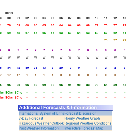
08/09
3
00
01
02
03
04
05
06
07
08
09
10
11
12
13
1
70
69
68
66
65
65
64
64
66
69
72
75
77
79
0
69
68
67
66
65
64
63
63
64
63
63
62
62
61
75
77
79
8
8
7
7
7
7
7
7
6
7
8
8
8
8
8
W
W
W
W
W
W
W
W
W
W
W
W
W
W
W
6
34
42
39
35
13
8
20
17
9
1
1
2
2
3
7
17
17
1
1
1
1
0
0
0
0
0
0
0
0
5
95
96
96
99
99
98
96
95
90
83
73
64
59
55
hc
SChc
SChc
--
--
--
--
--
--
--
--
--
--
--
--
hc
SChc
SChc
--
--
--
--
--
--
--
--
--
--
--
--
International System of Units
Forecast Discussion
7-Day Forecast
Hourly Weather Graph
Hazardous Weather Outlook
Regional Weather Conditions
Past Weather Information
Interactive Forecast Map