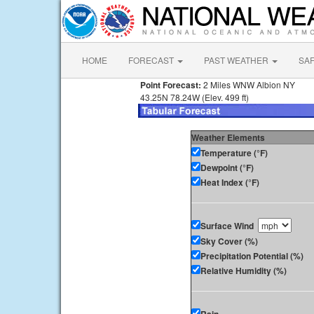
HOME
FORECAST
PAST WEATHER
SA
Point Forecast:
2 Miles WNW Albion NY
43.25N 78.24W (Elev. 499 ft)
Weather Elements
Temperature (°F)
Dewpoint (°F)
Heat Index (°F)
Surface Wind
Sky Cover (%)
Precipitation Potential (%)
Relative Humidity (%)