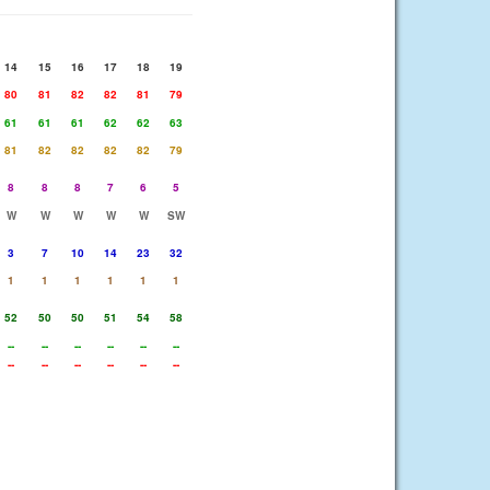
14
15
16
17
18
19
80
81
82
82
81
79
61
61
61
62
62
63
81
82
82
82
82
79
8
8
8
7
6
5
W
W
W
W
W
SW
3
7
10
14
23
32
1
1
1
1
1
1
52
50
50
51
54
58
--
--
--
--
--
--
--
--
--
--
--
--