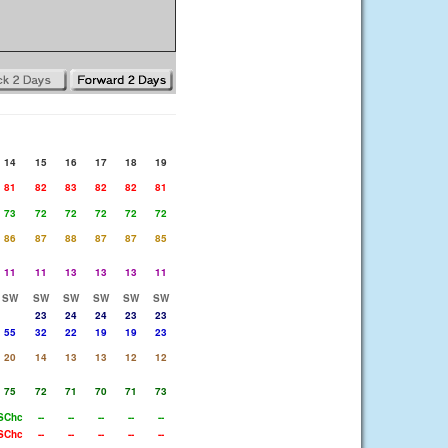
14
15
16
17
18
19
81
82
83
82
82
81
73
72
72
72
72
72
86
87
88
87
87
85
11
11
13
13
13
11
SW
SW
SW
SW
SW
SW
23
24
24
23
23
55
32
22
19
19
23
20
14
13
13
12
12
75
72
71
70
71
73
SChc
--
--
--
--
--
SChc
--
--
--
--
--