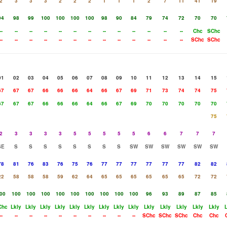
2
3
3
3
2
2
2
1
1
1
2
7
11
41
19
94
98
99
100
100
100
100
98
90
84
79
74
72
70
70
--
--
--
--
--
--
--
--
--
--
--
--
--
Chc
SChc
--
--
--
--
--
--
--
--
--
--
--
--
--
SChc
SChc
01
02
03
04
05
06
07
08
09
10
11
12
13
14
15
67
67
67
66
66
66
64
66
67
69
71
73
74
74
75
67
67
67
66
66
66
64
66
67
69
70
70
70
70
70
75
2
3
3
3
3
5
5
5
5
5
6
6
7
7
7
SE
S
S
S
S
S
S
S
S
SW
SW
SW
SW
SW
SW
78
81
76
83
76
75
76
77
77
77
77
77
77
82
82
22
58
58
58
59
62
64
65
65
65
65
65
65
72
72
00
100
100
100
100
100
100
100
100
100
96
93
89
87
85
Chc
Lkly
Lkly
Lkly
Lkly
Lkly
Lkly
Lkly
Lkly
Lkly
Lkly
Lkly
Lkly
Lkly
Lkly
L
--
--
--
--
--
--
--
--
--
--
SChc
SChc
SChc
Chc
Chc