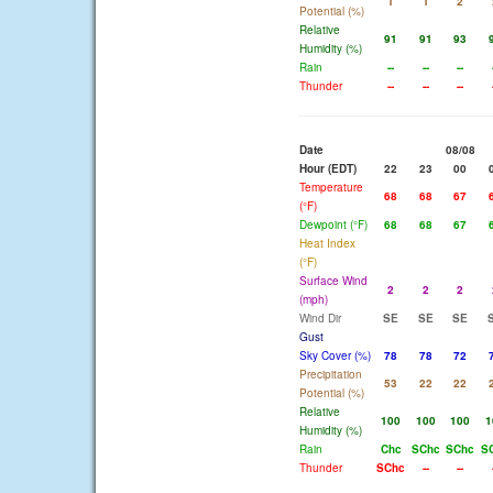
1
1
2
Potential (%)
Relative
91
91
93
Humidity (%)
Rain
--
--
--
Thunder
--
--
--
Date
08/08
Hour (EDT)
22
23
00
Temperature
68
68
67
(°F)
Dewpoint (°F)
68
68
67
Heat Index
(°F)
Surface Wind
2
2
2
(mph)
Wind Dir
SE
SE
SE
Gust
Sky Cover (%)
78
78
72
Precipitation
53
22
22
Potential (%)
Relative
100
100
100
1
Humidity (%)
Rain
Chc
SChc
SChc
S
Thunder
SChc
--
--