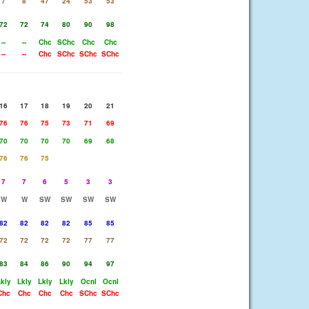
7
8
47
24
53
53
72
72
74
80
90
98
--
--
Chc
SChc
Chc
Chc
--
--
Chc
SChc
SChc
SChc
16
17
18
19
20
21
76
76
75
73
71
69
70
70
70
70
69
68
76
76
75
7
7
6
5
3
3
W
W
SW
SW
SW
SW
82
82
82
82
85
85
72
72
72
72
77
77
83
84
86
90
94
97
kly
Lkly
Lkly
Lkly
Ocnl
Ocnl
Chc
Chc
Chc
Chc
SChc
SChc