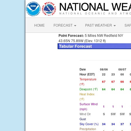
HOME
FORECAST
PAST WEATHER
SA
Point Forecast:
5 Miles NW Redfield NY
43.65N 75.89W (Elev. 1312 ft)
Date
08/06
08/07
Hour (EDT)
22
23
00
Temperature
67
67
66
(°F)
Dewpoint (°F)
64
64
64
Heat Index
(°F)
Surface Wind
1
1
1
(mph)
Wind Dir
S
SW
SW
Gust
Sky Cover (%)
34
34
37
Precipitation