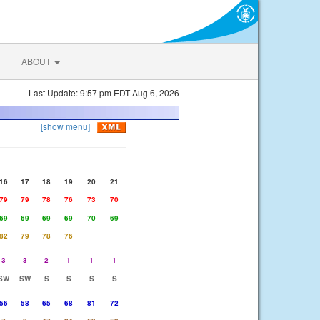
ABOUT
Last Update: 9:57 pm EDT Aug 6, 2026
[show menu]
16
17
18
19
20
21
79
79
78
76
73
70
69
69
69
69
70
69
82
79
78
76
3
3
2
1
1
1
SW
SW
S
S
S
S
56
58
65
68
81
72