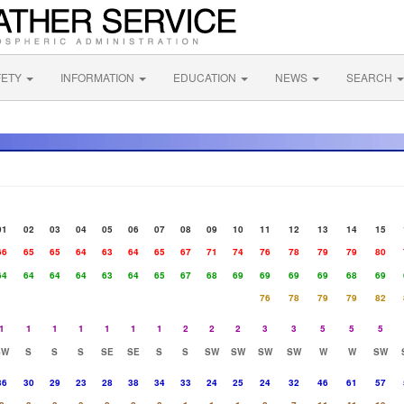
FETY
INFORMATION
EDUCATION
NEWS
SEARCH
01
02
03
04
05
06
07
08
09
10
11
12
13
14
15
66
65
65
64
63
64
65
67
71
74
76
78
79
79
80
64
64
64
64
63
64
65
67
68
69
69
69
69
68
69
76
78
79
79
82
1
1
1
1
1
1
1
2
2
2
3
3
5
5
5
SW
S
S
S
SE
SE
S
S
SW
SW
SW
SW
W
W
SW
36
30
29
23
28
38
34
33
24
25
24
32
46
61
57