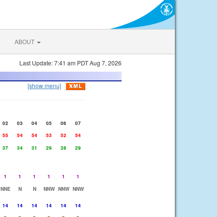
ABOUT
Last Update: 7:41 am PDT Aug 7, 2026
[show menu]
02
03
04
05
06
07
55
54
54
53
52
54
37
34
31
29
28
29
1
1
1
1
1
1
NNE
N
N
NNW
NNW
NNW
14
14
14
14
14
14