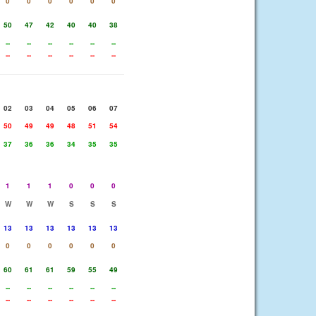
0
0
0
0
0
0
50
47
42
40
40
38
--
--
--
--
--
--
--
--
--
--
--
--
02
03
04
05
06
07
50
49
49
48
51
54
37
36
36
34
35
35
1
1
1
0
0
0
W
W
W
S
S
S
13
13
13
13
13
13
0
0
0
0
0
0
60
61
61
59
55
49
--
--
--
--
--
--
--
--
--
--
--
--