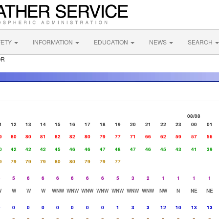
FETY
INFORMATION
EDUCATION
NEWS
SEARCH
OR
08/08
1
12
13
14
15
16
17
18
19
20
21
22
23
00
01
9
80
80
81
82
82
80
79
77
71
66
62
59
57
56
0
42
42
42
45
46
46
47
48
47
46
45
43
41
39
9
79
79
79
80
80
79
79
77
5
5
6
6
6
6
6
6
5
3
2
1
1
1
1
W
W
W
W
WNW
WNW
WNW
WNW
WNW
WNW
WNW
NW
N
NE
NE
0
0
0
0
0
0
0
0
1
3
3
12
10
13
13