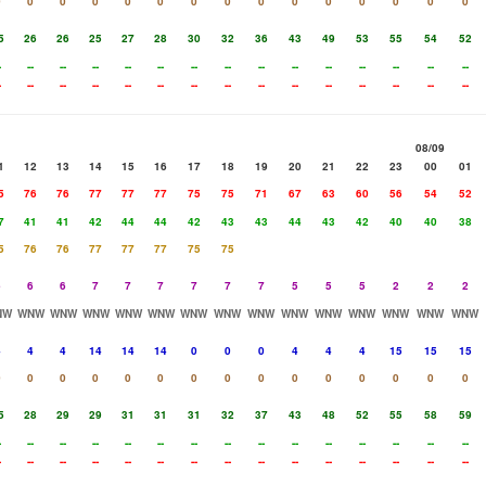
0
0
0
0
0
0
0
0
0
0
0
0
0
0
0
5
26
26
25
27
28
30
32
36
43
49
53
55
54
52
-
--
--
--
--
--
--
--
--
--
--
--
--
--
--
-
--
--
--
--
--
--
--
--
--
--
--
--
--
--
08/09
1
12
13
14
15
16
17
18
19
20
21
22
23
00
01
5
76
76
77
77
77
75
75
71
67
63
60
56
54
52
7
41
41
42
44
44
42
43
43
44
43
42
40
40
38
5
76
76
77
77
77
75
75
6
6
6
7
7
7
7
7
7
5
5
5
2
2
2
NW
WNW
WNW
WNW
WNW
WNW
WNW
WNW
WNW
WNW
WNW
WNW
WNW
WNW
WNW
4
4
4
14
14
14
0
0
0
4
4
4
15
15
15
0
0
0
0
0
0
0
0
0
0
0
0
0
0
0
5
28
29
29
31
31
31
32
37
43
48
52
55
58
59
-
--
--
--
--
--
--
--
--
--
--
--
--
--
--
-
--
--
--
--
--
--
--
--
--
--
--
--
--
--