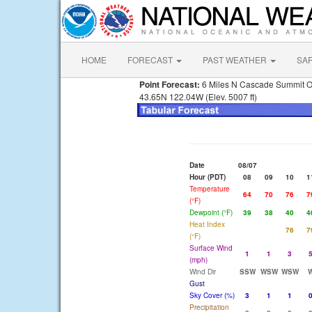
HOME
FORECAST
PAST WEATHER
SA
Point Forecast:
6 Miles N Cascade Summit 
43.65N 122.04W (Elev. 5007 ft)
Date
08/07
Hour (PDT)
08
09
10
1
Temperature
64
70
76
7
(°F)
Dewpoint (°F)
39
38
40
4
Heat Index
76
7
(°F)
Surface Wind
1
1
3
(mph)
Wind Dir
SSW
WSW
WSW
Gust
Sky Cover (%)
3
1
1
Precipitation