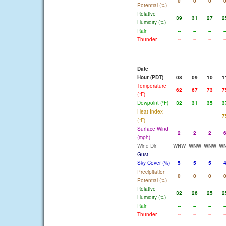
0
0
0
Potential (%)
Relative
39
31
27
2
Humidity (%)
Rain
--
--
--
-
Thunder
--
--
--
-
Date
Hour (PDT)
08
09
10
1
Temperature
62
67
73
7
(°F)
Dewpoint (°F)
32
31
35
3
Heat Index
7
(°F)
Surface Wind
2
2
2
(mph)
Wind Dir
WNW
WNW
WNW
W
Gust
Sky Cover (%)
5
5
5
Precipitation
0
0
0
Potential (%)
Relative
32
26
25
2
Humidity (%)
Rain
--
--
--
-
Thunder
--
--
--
-