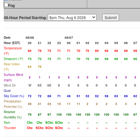
Fog
48-Hour Period Starting:
Date
08/06
08/07
Hour (EDT)
20
21
22
23
00
01
02
03
04
05
06
07
Temperature
80
76
73
71
71
70
70
69
68
68
68
69
(°F)
Dewpoint (°F)
73
72
72
71
71
70
70
69
68
68
68
68
Heat Index
84
76
(°F)
Surface Wind
2
1
1
3
3
3
3
3
3
3
3
3
(mph)
Wind Dir
W
SE
SE
S
S
S
S
S
S
S
S
S
Gust
Sky Cover (%)
72
72
69
71
49
51
52
52
58
63
69
62
Precipitation
39
31
23
15
11
11
2
2
2
3
3
4
Potential (%)
Relative
79
87
97
100
100
100
100
100
100
100
100
97
Humidity (%)
Rain
Chc
Chc
SChc
SChc
--
--
--
--
--
--
--
--
Thunder
Chc
SChc
SChc
SChc
--
--
--
--
--
--
--
--